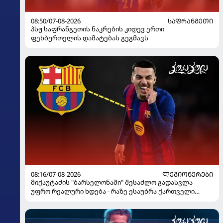
08:50/07-08-2026
ᲡᲐᲤᲠᲐᲜᲒᲔᲗᲘ
პსჟ საფრანგეთის ნაკრების კიდევ ერთი
ფეხბურთელის დამატებას გეგმავს
08:16/07-08-2026
ᲚᲔᲒᲘᲝᲜᲔᲠᲔᲑᲘ
მიქაუტაძის "ბარსელონაში" შესაძლო გადასვლა
უფრო რეალური ხდება - რაზე ესაუბრა ქართველი
კატალონიელთა მთავარ მწვრთნელს