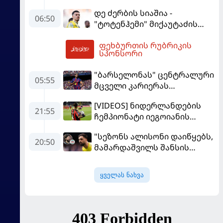
სალაჰს არჩევანი დაუწუნა
დე ძერბის სიაშია -
06:50
"ტოტენჰემი" მიქაუტაძის
შეძენას განიხილავს
ფეხბურთის რუბრიკის
09:14
სპონსორი
"ბარსელონას" ცენტრალური
05:55
მცველი კარიერას
"ლივერპულში"
[VIDEOS] ნიდერლანდების
გააგრძელებს
21:55
ჩემპიონატი იეგოიანის
გოლით გაიხსნა - ის მატჩის
"სეზონს ალისონი დაიწყებს,
MVP გახდა
20:50
მამარდაშვილს შანსის
გამოსაყენებლად
მოთმინება სჭირდება,
ყველას ნახვა
რომელსაც 100%-ით
მიიღებს" - განაცხადა
"ლივერპულის" ყოფილმა
მეკარემ