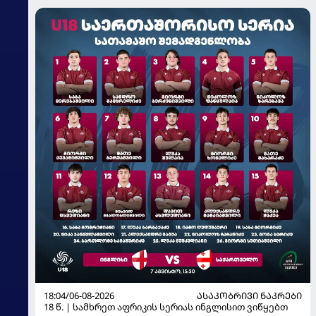
18:04/06-08-2026
ᲐᲡᲐᲙᲝᲑᲠᲘᲕᲘ ᲜᲐᲙᲠᲔᲑᲘ
18 წ. | სამხრეთ აფრიკის სერიას ინგლისით ვიწყებთ