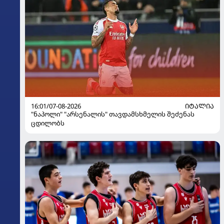
16:01/07-08-2026
ᲘᲢᲐᲚᲘᲐ
"ნაპოლი" "არსენალის" თავდამსხმელის შეძენას
ცდილობს