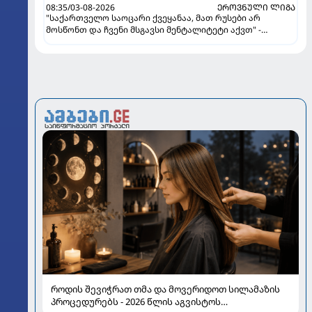
08:35/03-08-2026
ᲔᲠᲝᲕᲜᲣᲚᲘ ᲚᲘᲒᲐ
"საქართველო საოცარი ქვეყანაა, მათ რუსები არ
მოსწონთ და ჩვენი მსგავსი მენტალიტეტი აქვთ" -
ინტერვიუ "გაგრას" უკრაინელ ფორვარდთან
როდის შევიჭრათ თმა და მოვერიდოთ სილამაზის
პროცედურებს - 2026 წლის აგვისტოს