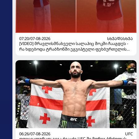
07:20/07-08-2026
ᲡᲮᲕᲐᲓᲐᲡᲮᲕᲐ
[VIDEO] მრავლისმნახველი სალაჰიც შოკში ჩააგდეს -
რა ხდებოდა ტრაბზონში ეგვიპტელი ფეხბურთელის
წარდგენისას
06:26/07-08-2026
UFC
ოფიციალურად: გიგა ჭიკაძე UFC-ში მორიგ ბრძოლას