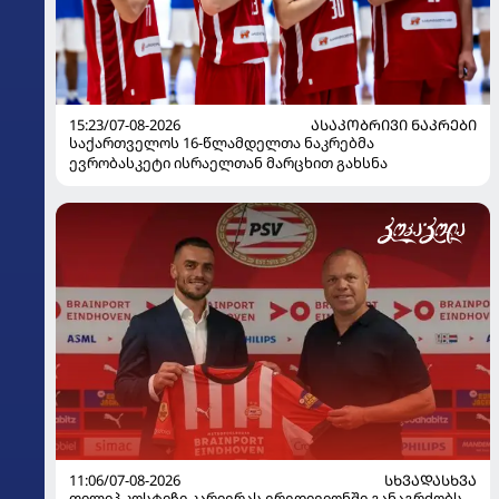
15:23/07-08-2026
ᲐᲡᲐᲙᲝᲑᲠᲘᲕᲘ ᲜᲐᲙᲠᲔᲑᲘ
საქართველოს 16-წლამდელთა ნაკრებმა
ევრობასკეტი ისრაელთან მარცხით გახსნა
11:06/07-08-2026
ᲡᲮᲕᲐᲓᲐᲡᲮᲕᲐ
ფილიპ კოსტიჩი კარიერას ერედივიონში განაგრძობს