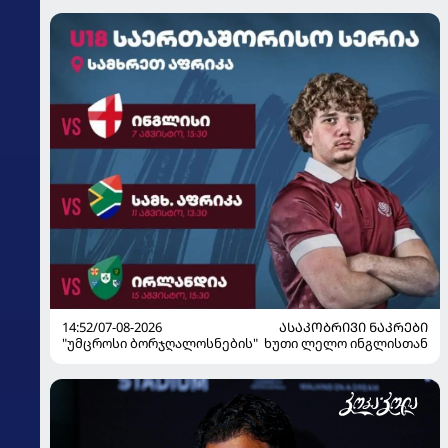
14:52/07-08-2026
ᲐᲡᲐᲙᲝᲑᲠᲘᲕᲘ ᲜᲐᲙᲠᲔᲑᲘ
"უმცროსი ბორჯღალოსნების" ხუთი ლელო ინგლისთან