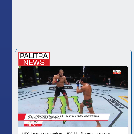
UFC | ოფიციალურად: UFC 331-ზე გიგა ჭიკაძე