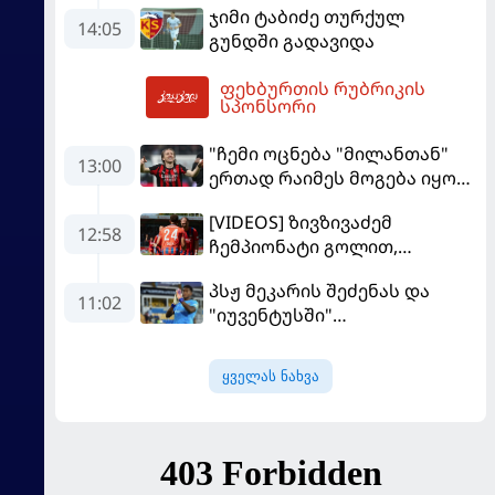
ჯიმი ტაბიძე თურქულ
გახდება
14:05
გუნდში გადავიდა
ფეხბურთის რუბრიკის
15:39
სპონსორი
"ჩემი ოცნება "მილანთან"
13:00
ერთად რაიმეს მოგება იყო" -
მოდრიჩმა "როსონერიში"
[VIDEOS] ზივზივაძემ
თავის მისიაზე ისაუბრა
12:58
ჩემპიონატი გოლით,
"ჰაიდენჰაიმმა" კი
პსჟ მეკარის შეძენას და
გამარჯვებით დაიწყო
11:02
"იუვენტუსში"
განათხოვრებას აპირებს
ყველას ნახვა