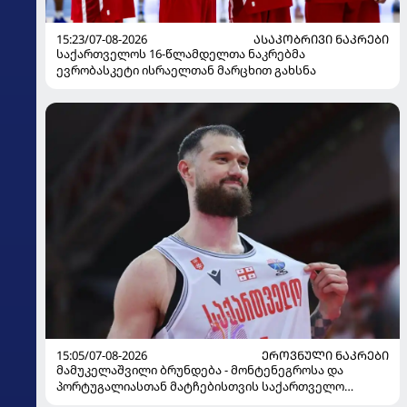
15:23/07-08-2026
ᲐᲡᲐᲙᲝᲑᲠᲘᲕᲘ ᲜᲐᲙᲠᲔᲑᲘ
საქართველოს 16-წლამდელთა ნაკრებმა
ევრობასკეტი ისრაელთან მარცხით გახსნა
15:05/07-08-2026
ᲔᲠᲝᲕᲜᲣᲚᲘ ᲜᲐᲙᲠᲔᲑᲘ
მამუკელაშვილი ბრუნდება - მონტენეგროსა და
პორტუგალიასთან მატჩებისთვის საქართველო
მზადებას 15 კალათბურთელით იწყებს