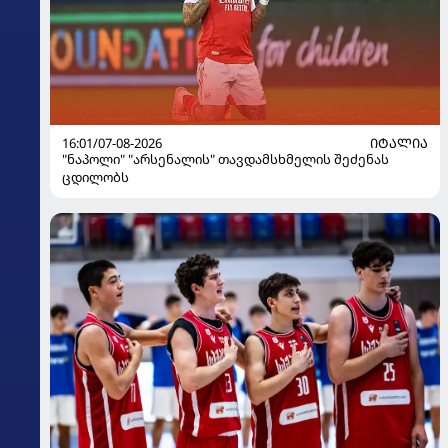
16:01/07-08-2026
ᲘᲢᲐᲚᲘᲐ
"ნაპოლი" "არსენალის" თავდამსხმელის შეძენას
ცდილობს