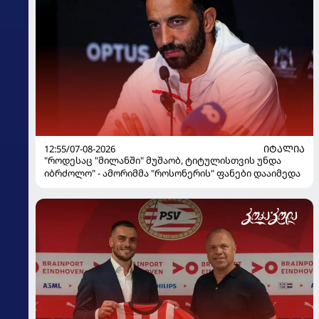
12:55/07-08-2026
ᲘᲢᲐᲚᲘᲐ
"როდესაც "მილანში" მუშაობ, ტიტულისთვის უნდა
იბრძოლო" - ამორიმმა "როსონერის" ფანები დააიმედა