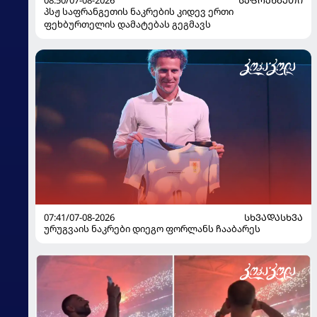
პსჟ საფრანგეთის ნაკრების კიდევ ერთი
ფეხბურთელის დამატებას გეგმავს
07:41/07-08-2026
ᲡᲮᲕᲐᲓᲐᲡᲮᲕᲐ
ურუგვაის ნაკრები დიეგო ფორლანს ჩააბარეს