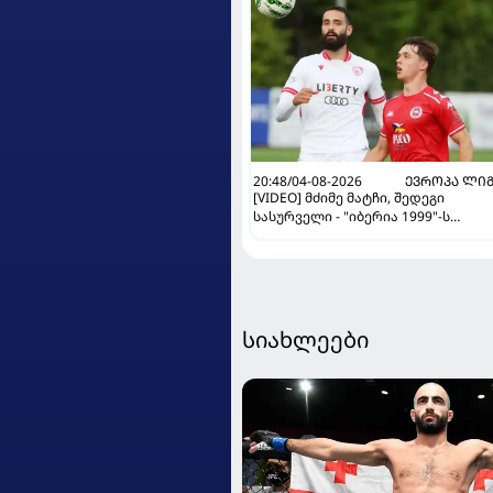
20:48/04-08-2026
ᲔᲕᲠᲝᲞᲐ ᲚᲘ
[VIDEO] მძიმე მატჩი, შედეგი
სასურველი - "იბერია 1999"-ს
მომდევნო რაუნდში გასვლის კარგ
შანსი აქვს
სიახლეები