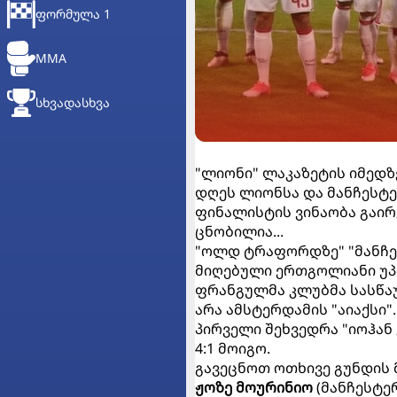
ᲤᲝᲠᲛᲣᲚᲐ 1
MMA
ᲡᲮᲕᲐᲓᲐᲡᲮᲕᲐ
"ლიონი" ლაკაზეტის იმედზე
დღეს ლიონსა და მანჩესტე
ფინალისტის ვინაობა გაირ
ცნობილია...
"ოლდ ტრაფორდზე" "მანჩეს
მიღებული ერთგოლიანი უპი
ფრანგულმა კლუბმა სასწაუ
არა ამსტერდამის "აიაქსი".
პირველი შეხვედრა "იოჰა
4:1 მოიგო.
გავეცნოთ ოთხივე გუნდის
ჟოზე მოურინიო
(მანჩესტე