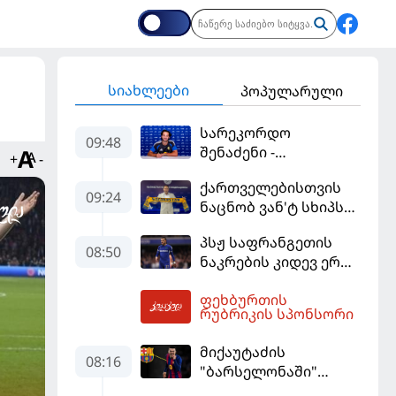
სიახლეები
პოპულარული
სარეკორდო
09:48
შენაძენი -
+
-
ტრაფორდი პრემიერ
ქართველებისთვის
ლიგის მორიგ გუნდში
09:24
ნაცნობ ვან'ტ სხიპს
გადავიდა
ყაზახეთის ნაკრები
პსჟ საფრანგეთის
ჩააბარეს
08:50
ნაკრების კიდევ ერთი
ფეხბურთელის
ფეხბურთის
დამატებას გეგმავს
10:24
რუბრიკის სპონსორი
მიქაუტაძის
08:16
"ბარსელონაში"
შესაძლო გადასვლა