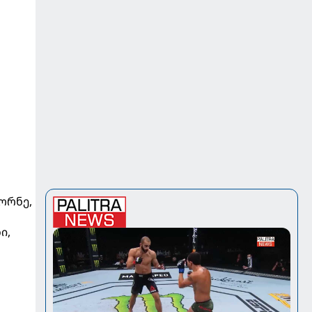
კორნე,
ი,