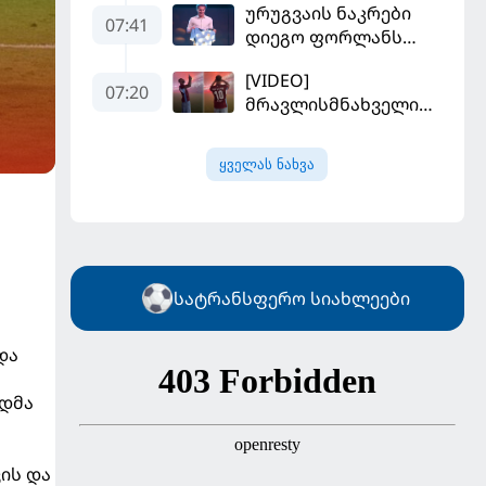
ურუგვაის ნაკრები
უფრო რეალური
07:41
დიეგო ფორლანს
ხდება - რაზე ესაუბრა
ჩააბარეს
ქართველი
[VIDEO]
კატალონიელთა
07:20
მრავლისმნახველი
მთავარ მწვრთნელს
სალაჰიც შოკში
ჩააგდეს - რა
ყველას ნახვა
ხდებოდა ტრაბზონში
ეგვიპტელი
ფეხბურთელის
წარდგენისას
სატრანსფერო სიახლეები
და
ნდმა
ის და