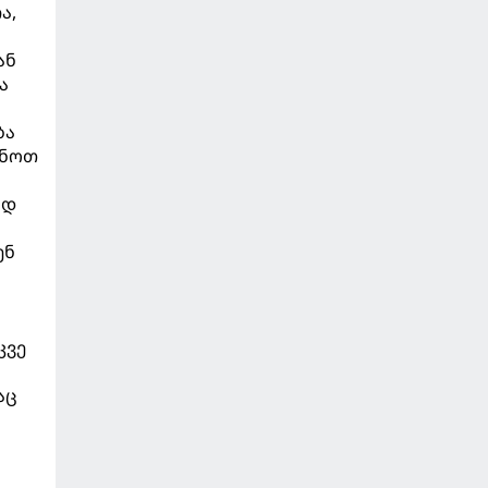
ა,
ან
ა
ბა
უნოთ
ოდ
ენ
კვე
აც