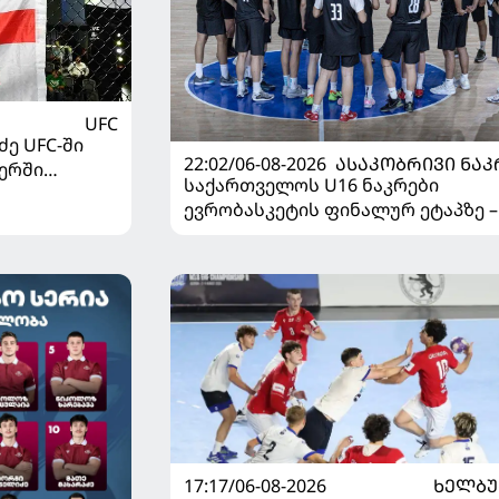
UFC
ე UFC-ში
22:02/06-08-2026
ᲐᲡᲐᲙᲝᲑᲠᲘᲕᲘ ᲜᲐᲙ
ერში
საქართველოს U16 ნაკრები
ევრობასკეტის ფინალურ ეტაპზე –
დივიზიონში ასპარეზობას იწყებს
17:17/06-08-2026
ᲮᲔᲚᲑ