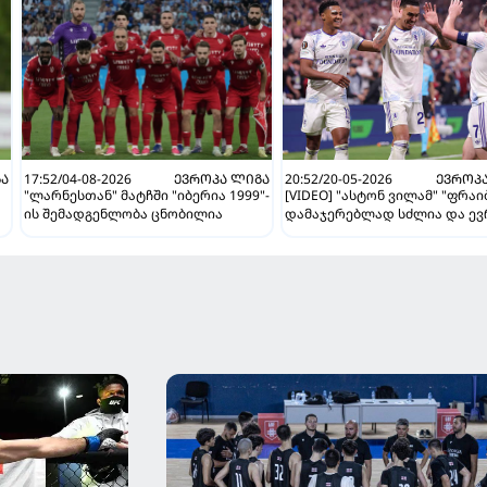
ᲒᲐ
17:52/04-08-2026
ᲔᲕᲠᲝᲞᲐ ᲚᲘᲒᲐ
20:52/20-05-2026
ᲔᲕᲠᲝᲞ
"ლარნესთან" მატჩში "იბერია 1999"-
[VIDEO] "ასტონ ვილამ" "ფრაი
ის შემადგენლობა ცნობილია
დამაჯერებლად სძლია და ე
ი
ლიგა მოიგო