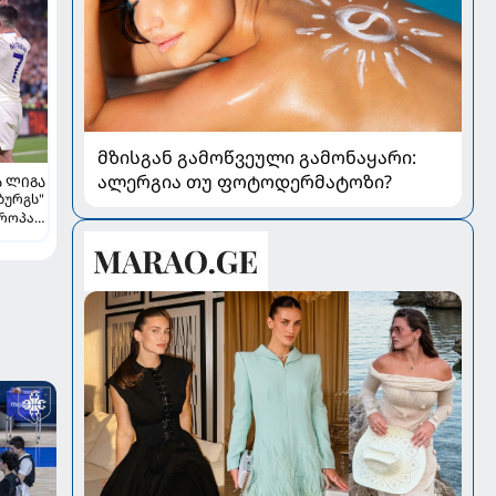
მზისგან გამოწვეული გამონაყარი:
ალერგია თუ ფოტოდერმატოზი?
Ა ᲚᲘᲒᲐ
ბურგს"
ვროპა