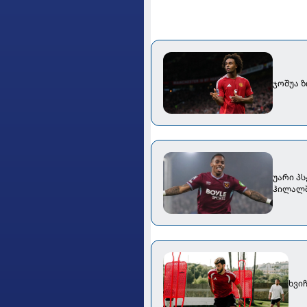
ჯოშუა 
უარი პს
ჰილალშ
ხვიჩ