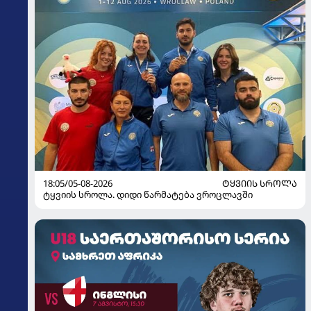
18:05/05-08-2026
ᲢᲧᲕᲘᲘᲡ ᲡᲠᲝᲚᲐ
ტყვიის სროლა. დიდი წარმატება ვროცლავში