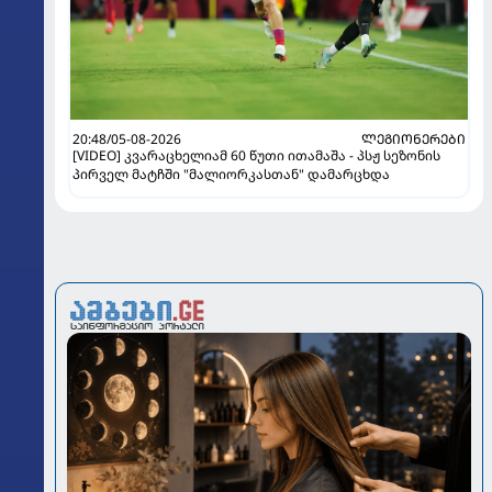
20:48/05-08-2026
ᲚᲔᲒᲘᲝᲜᲔᲠᲔᲑᲘ
[VIDEO] კვარაცხელიამ 60 წუთი ითამაშა - პსჟ სეზონის
პირველ მატჩში "მალიორკასთან" დამარცხდა