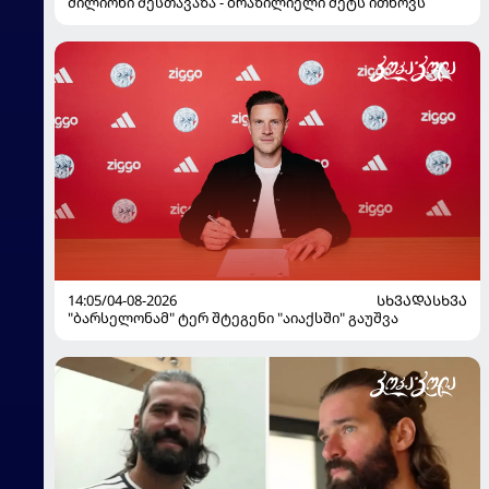
მილიონი შესთავაზა - ბრაზილიელი მეტს ითხოვს
14:05/04-08-2026
ᲡᲮᲕᲐᲓᲐᲡᲮᲕᲐ
"ბარსელონამ" ტერ შტეგენი "აიაქსში" გაუშვა