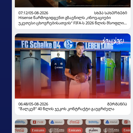
07:12/05-08-2026
ᲡᲮᲕᲐ ᲡᲐᲮᲔᲝᲑᲔᲑᲘ
Hisense წარმოგიდგენთ გზავნილს „ინოვაციები
უკეთესი ცხოვრებისათვის“ FIFA-ს 2026 წლის მსოფლიო
ჩემპიონატზე
06:48/05-08-2026
ᲒᲔᲠᲛᲐᲜᲘᲐ
"შალკემ" 40 წლის ჯეკოს კონტრაქტი გაუგრძელა