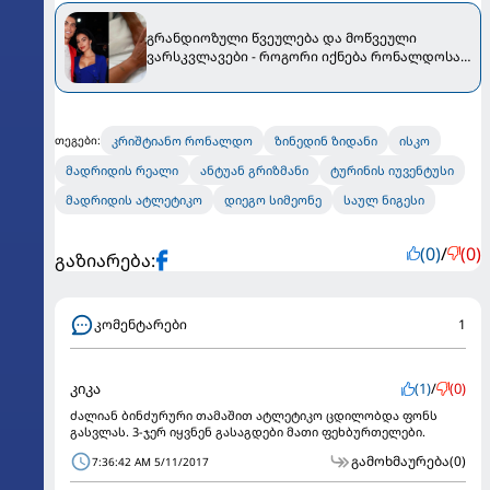
გრანდიოზული წვეულება და მოწვეული
ვარსკვლავები - როგორი იქნება რონალდოსა
და ჯორჯიანას ქორწილი
კრიშტიანო რონალდო
ზინედინ ზიდანი
ისკო
თეგები:
მადრიდის რეალი
ანტუან გრიზმანი
ტურინის იუვენტუსი
მადრიდის ატლეტიკო
დიეგო სიმეონე
საულ ნიგესი
(0)
/
(0)
გაზიარება:
კომენტარები
1
კიკა
(1)
/
(0)
ძალიან ბინძურური თამაშით ატლეტიკო ცდილობდა ფონს
გასვლას. 3-ჯერ იყვნენ გასაგდები მათი ფეხბურთელები.
გამოხმაურება
(0)
7:36:42 AM 5/11/2017