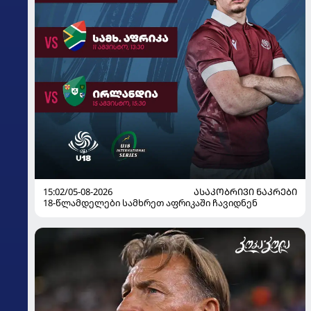
15:02/05-08-2026
ᲐᲡᲐᲙᲝᲑᲠᲘᲕᲘ ᲜᲐᲙᲠᲔᲑᲘ
18-წლამდელები სამხრეთ აფრიკაში ჩავიდნენ