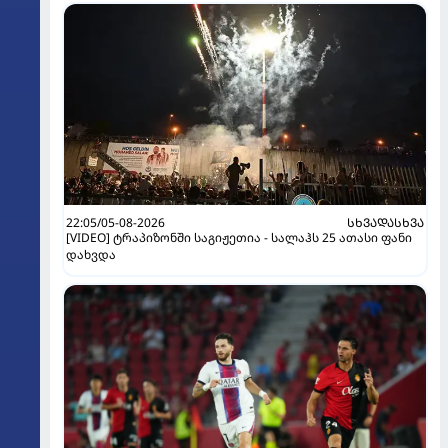
22:05/05-08-2026
ᲡᲮᲕᲐᲓᲐᲡᲮᲕᲐ
[VIDEO] ტრაპიზონში საგიჟეთია - სალაჰს 25 ათასი ფანი
დახვდა