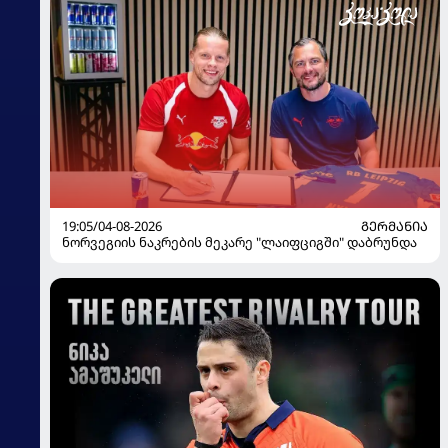
19:05/04-08-2026
ᲒᲔᲠᲛᲐᲜᲘᲐ
ნორვეგიის ნაკრების მეკარე "ლაიფციგში" დაბრუნდა