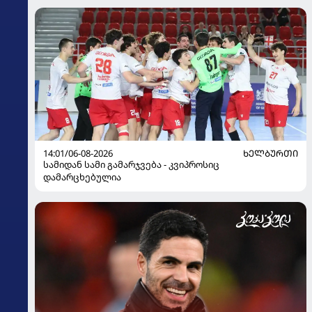
14:01/06-08-2026
ᲮᲔᲚᲑᲣᲠᲗᲘ
სამიდან სამი გამარჯვება - კვიპროსიც
დამარცხებულია