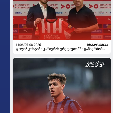
11:06/07-08-2026
ᲡᲮᲕᲐᲓᲐᲡᲮᲕᲐ
ფილიპ კოსტიჩი კარიერას ერედივიონში განაგრძობს