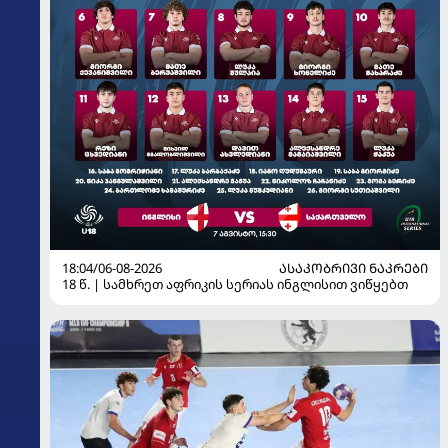
18:04/06-08-2026
ᲐᲡᲐᲙᲝᲑᲠᲘᲕᲘ ᲜᲐᲙᲠᲔᲑᲘ
18 წ. | სამხრეთ აფრიკის სერიას ინგლისით ვიწყებთ