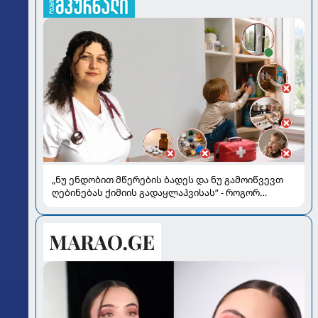
„ნუ ენდობით მწერების ბადეს და ნუ გამოიწვევთ
ღებინებას ქიმიის გადაყლაპვისას“ - როგორ
ვიხსნათ ბავშვი კრიტიკულ სიტუაციაში, პედიატრ
სალომე ახვლედიანის რჩევები