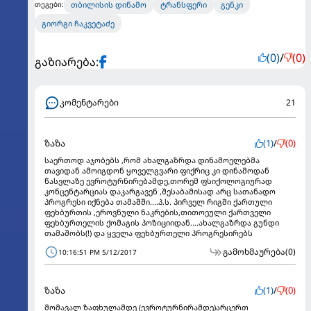
თბილისის დინამო
ტრანსფერი
გენკი
თეგები:
გიორგი ჩაკვეტაძე
(0)
/
(0)
გაზიარება:
კომენტარები
21
ზაზა
(1)
/
(0)
საერთოდ აჯობებს ,რომ ახალგაზრდა დინამოელებმა
თავიდან ამოიგდონ ყოველგვარი ფიქრიც კი დინამოდან
წასვლაზე ევროტურნირებამდე,თორემ ფსიქოლოგიურად
კონცენტარციას დაკარგავენ ,შესაბამისად არც სათანადო
პროგრესი იქნება თამაშში....პ.ს. პირველ რიგში ქართული
ფეხბურთის ,ეროვნული ნაკრების,თითოეული ქართველი
ფეხბურთელის ქომაგის პოზიციიდან....ახალგაზრდა გუნდი
თამაშობს(!) და ყველა ფეხბურთელი პროგრესირებს
გამოხმაურება
(0)
10:16:51 PM 5/12/2017
ზაზა
(1)
/
(0)
მომავალ ზაფხულამდე (ევროტურნირამდე)არცერთ