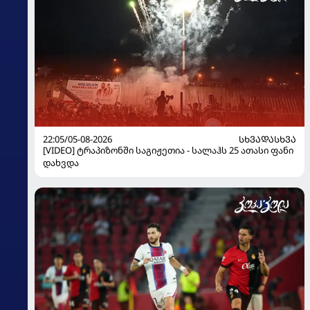
22:05/05-08-2026
ᲡᲮᲕᲐᲓᲐᲡᲮᲕᲐ
[VIDEO] ტრაპიზონში საგიჟეთია - სალაჰს 25 ათასი ფანი
დახვდა