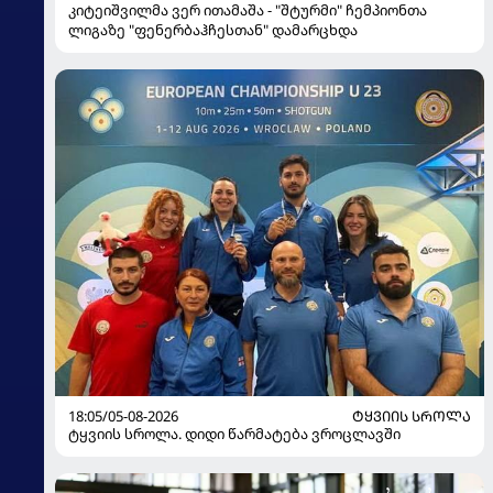
კიტეიშვილმა ვერ ითამაშა - "შტურმი" ჩემპიონთა
ლიგაზე "ფენერბაჰჩესთან" დამარცხდა
18:05/05-08-2026
ᲢᲧᲕᲘᲘᲡ ᲡᲠᲝᲚᲐ
ტყვიის სროლა. დიდი წარმატება ვროცლავში