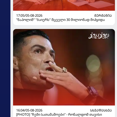
17:05/05-08-2026
ᲒᲔᲠᲛᲐᲜᲘᲐ
"ნაპოლიმ" "ბაიერს" მცველი 30 მილიონად მიჰყიდა
16:04/05-08-2026
ᲡᲮᲕᲐᲓᲐᲡᲮᲕᲐ
[PHOTO] "ჩემი სათამაშოები" - რონალდომ თავისი