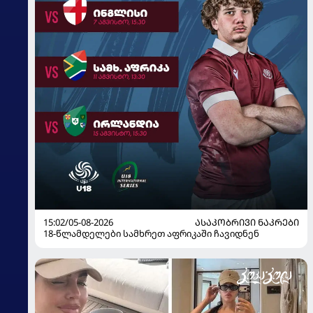
15:02/05-08-2026
ᲐᲡᲐᲙᲝᲑᲠᲘᲕᲘ ᲜᲐᲙᲠᲔᲑᲘ
18-წლამდელები სამხრეთ აფრიკაში ჩავიდნენ