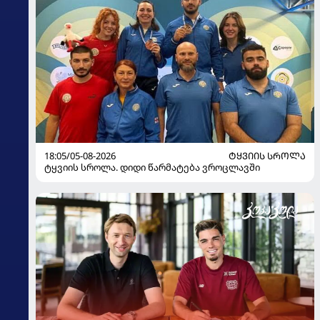
18:05/05-08-2026
ᲢᲧᲕᲘᲘᲡ ᲡᲠᲝᲚᲐ
ტყვიის სროლა. დიდი წარმატება ვროცლავში