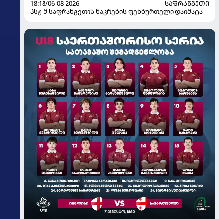
18:18/06-08-2026
ᲡᲐᲤᲠᲐᲜᲒᲔᲗᲘ
პსჟ-მ საფრანგეთის ნაკრების ფეხბურთელი დაიმატა