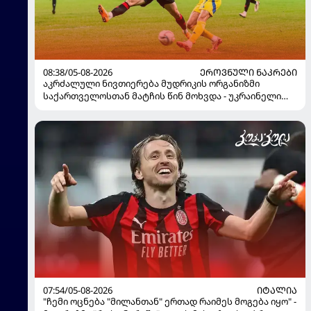
08:38/05-08-2026
ᲔᲠᲝᲕᲜᲣᲚᲘ ᲜᲐᲙᲠᲔᲑᲘ
აკრძალული ნივთიერება მუდრიკის ორგანიზმი
საქართველოსთან მატჩის წინ მოხვდა - უკრაინელი
ჟურნალისტი ფეხბურთელის დისკვალიფიკაციაზე
ინფორმაციას ავრცელებს
07:54/05-08-2026
ᲘᲢᲐᲚᲘᲐ
"ჩემი ოცნება "მილანთან" ერთად რაიმეს მოგება იყო" -