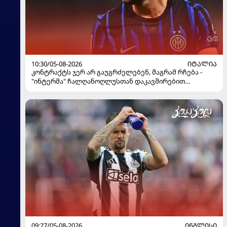
10:30/05-08-2026
ᲘᲢᲐᲚᲘᲐ
კონტრაქტს ჯერ არ გაუგრძელებენ, მაგრამ რჩება -
"ინტერმა" ჩალღანოღლუსთან დაკავშირებით
გადაწყვეტილება მიიღო
09:27/05-08-2026
ᲘᲜᲒᲚᲘᲡᲘ