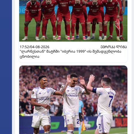
17:52/04-08-2026
ᲔᲕᲠᲝᲞᲐ ᲚᲘᲒᲐ
"ლარნესთან" მატჩში "იბერია 1999"-ის შემადგენლობა
ცნობილია