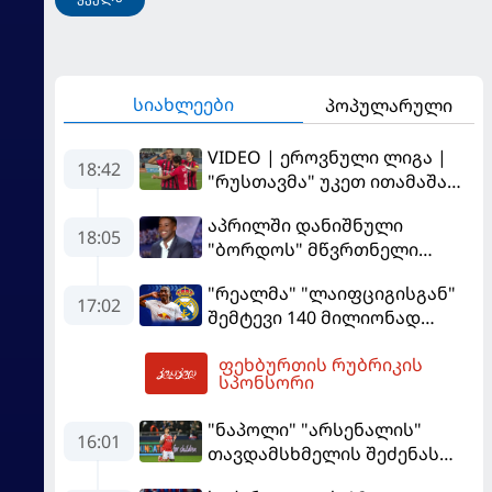
სიახლეები
პოპულარული
VIDEO | ეროვნული ლიგა |
18:42
"რუსთავმა" უკეთ ითამაშა
და დამსახურებულად
აპრილში დანიშნული
მოიგო, "ტორპედომ" გვიან
18:05
"ბორდოს" მწვრთნელი
გაიღვიძა...
გადააყენეს
"რეალმა" "ლაიფციგისგან"
17:02
შემტევი 140 მილიონად
შეიძინა
ფეხბურთის რუბრიკის
18:58
სპონსორი
"ნაპოლი" "არსენალის"
16:01
თავდამსხმელის შეძენას
ცდილობს