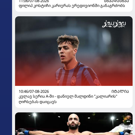
11:06/07-08-2026
ᲡᲮᲕᲐᲓᲐᲡᲮᲕᲐ
ფილიპ კოსტიჩი კარიერას ერედივიონში განაგრძობს
10:46/07-08-2026
ᲘᲢᲐᲚᲘᲐ
კვლავ სერია A-ში - დანიელ მალდინი "კალიარის"
ღირსებას დაიცავს