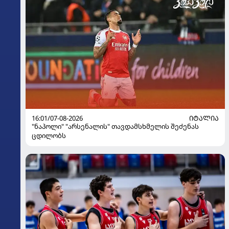
16:01/07-08-2026
ᲘᲢᲐᲚᲘᲐ
"ნაპოლი" "არსენალის" თავდამსხმელის შეძენას
ცდილობს