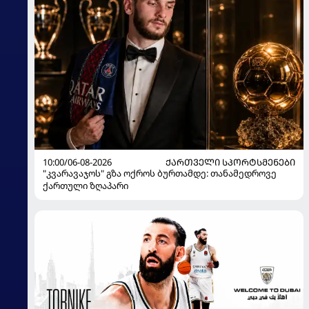
10:00/06-08-2026
ᲥᲐᲠᲗᲕᲔᲚᲘ ᲡᲞᲝᲠᲢᲡᲛᲔᲜᲔᲑᲘ
"კვარავაჯოს" გზა ოქროს ბურთამდე: თანამედროვე
ქართული ზღაპარი