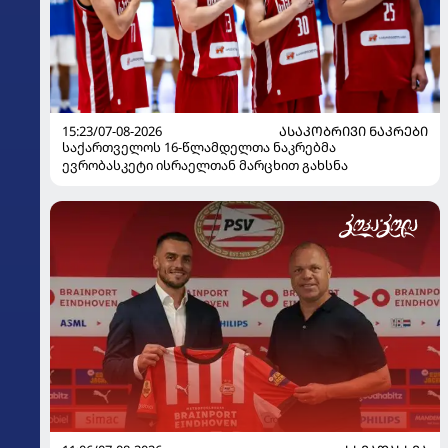
15:23/07-08-2026
ᲐᲡᲐᲙᲝᲑᲠᲘᲕᲘ ᲜᲐᲙᲠᲔᲑᲘ
საქართველოს 16-წლამდელთა ნაკრებმა
ევრობასკეტი ისრაელთან მარცხით გახსნა