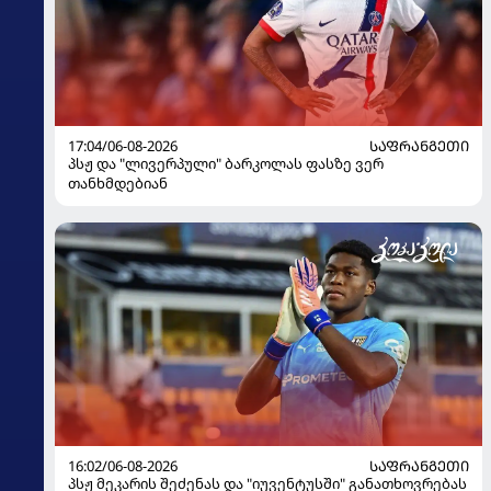
17:04/06-08-2026
ᲡᲐᲤᲠᲐᲜᲒᲔᲗᲘ
პსჟ და "ლივერპული" ბარკოლას ფასზე ვერ
თანხმდებიან
16:02/06-08-2026
ᲡᲐᲤᲠᲐᲜᲒᲔᲗᲘ
პსჟ მეკარის შეძენას და "იუვენტუსში" განათხოვრებას