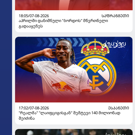
18:05/07-08-2026
ᲡᲐᲤᲠᲐᲜᲒᲔᲗᲘ
აპრილში დანიშნული "ბორდოს" მწვრთნელი
გადააყენეს
17:02/07-08-2026
ᲔᲡᲞᲐᲜᲔᲗᲘ
"რეალმა" "ლაიფციგისგან" შემტევი 140 მილიონად
შეიძინა