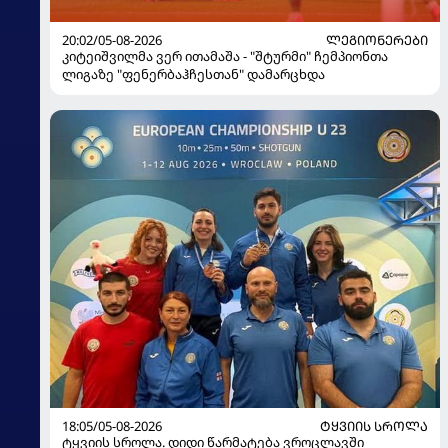
20:02/05-08-2026
ᲚᲔᲒᲘᲝᲜᲔᲠᲔᲑᲘ
კიტეიშვილმა ვერ ითამაშა - "შტურმი" ჩემპიონთა
ლიგაზე "ფენერბაჰჩესთან" დამარცხდა
18:05/05-08-2026
ᲢᲧᲕᲘᲘᲡ ᲡᲠᲝᲚᲐ
ტყვიის სროლა. დიდი წარმატება ვროცლავში