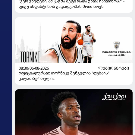
"ვერ ვხვდები, ამ კაცმა მეტი რაღა უნდა ჩაიდინოს?" -
ფიგუ ინფანტინოს გადადგომას მოითხოვს
08:30/06-08-2026
ᲚᲔᲒᲘᲝᲜᲔᲠᲔᲑᲘ
ოფიციალურად: თორნიკე შენგელია "დუბაის"
კალათბურთელია