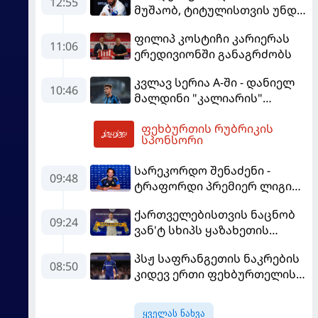
12:55
მუშაობ, ტიტულისთვის უნდა
იბრძოლო" - ამორიმმა
ფილიპ კოსტიჩი კარიერას
"როსონერის" ფანები
11:06
ერედივიონში განაგრძობს
დააიმედა
კვლავ სერია A-ში - დანიელ
10:46
მალდინი "კალიარის"
ღირსებას დაიცავს
ფეხბურთის რუბრიკის
14:00
სპონსორი
სარეკორდო შენაძენი -
09:48
ტრაფორდი პრემიერ ლიგის
მორიგ გუნდში გადავიდა
ქართველებისთვის ნაცნობ
09:24
ვან'ტ სხიპს ყაზახეთის
ნაკრები ჩააბარეს
პსჟ საფრანგეთის ნაკრების
08:50
კიდევ ერთი ფეხბურთელის
დამატებას გეგმავს
ყველას ნახვა