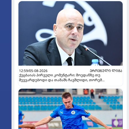
12:59/05-08-2026
ᲔᲠᲝᲕᲜᲣᲚᲘ ᲚᲘᲒᲐ
ქეცბაიას პირველი კომენტარი: მოედანზე თუ
შევვარდებოდი და თამაშს ჩავშლიდი, თორემ...