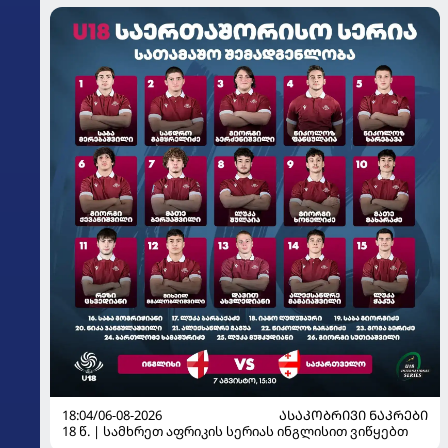
18:04/06-08-2026
ᲐᲡᲐᲙᲝᲑᲠᲘᲕᲘ ᲜᲐᲙᲠᲔᲑᲘ
18 წ. | სამხრეთ აფრიკის სერიას ინგლისით ვიწყებთ