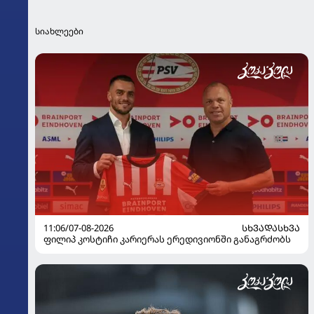
სიახლეები
11:06/07-08-2026
ᲡᲮᲕᲐᲓᲐᲡᲮᲕᲐ
ფილიპ კოსტიჩი კარიერას ერედივიონში განაგრძობს