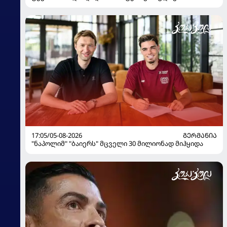
17:05/05-08-2026
ᲒᲔᲠᲛᲐᲜᲘᲐ
"ნაპოლიმ" "ბაიერს" მცველი 30 მილიონად მიჰყიდა