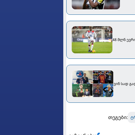
48 მლნ ევრ
ვინ სად გ
თეგები:
ტ