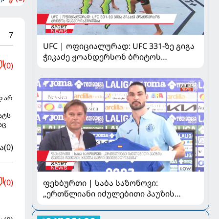
7
UFC | ოფიციალურად: UFC 331-ზე გიგა
ჭიკაძე ჟოანდერსონ ბრიტოს
(0)
დაუპირისპირდება
დ არ
ატს
აც
ა
(0)
(0)
ფეხბურთი | საბა საზონოვი:
„ერთწლიანი იძულებითი პაუზის
შემდეგ ჩემთვის ყველა მატჩი
მნიშვნელოვანია“