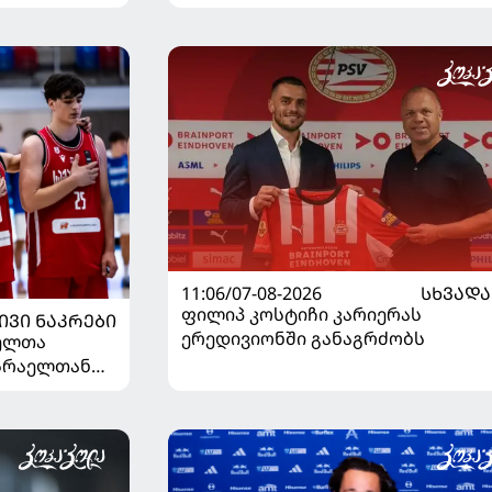
11:06/07-08-2026
ᲡᲮᲕᲐᲓᲐ
ფილიპ კოსტიჩი კარიერას
ᲘᲕᲘ ᲜᲐᲙᲠᲔᲑᲘ
ერედივიონში განაგრძობს
ელთა
ისრაელთან