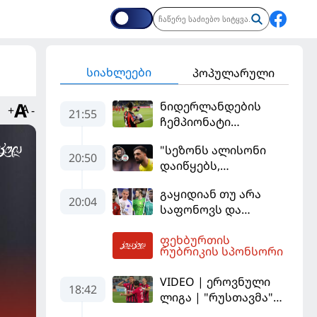
სიახლეები
პოპულარული
ნიდერლანდების
+
-
21:55
ჩემპიონატი
იეგოიანის გოლით
"სეზონს ალისონი
გაიხსნა - ის მატჩის
20:50
დაიწყებს,
MVP გახდა
მამარდაშვილს
გაყიდიან თუ არა
შანსის
20:04
საფონოვს და
გამოსაყენებლად
შევალიეს - ვინ
მოთმინება
ფეხბურთის
იქნება პსჟ-ს
სჭირდება,
04:10
რუბრიკის სპონსორი
ძირითადი მეკარე?
რომელსაც 100%-ით
მიიღებს" - განაცხადა
VIDEO | ეროვნული
18:42
"ლივერპულის"
ლიგა | "რუსთავმა"
ყოფილმა მეკარემ
უკეთ ითამაშა და