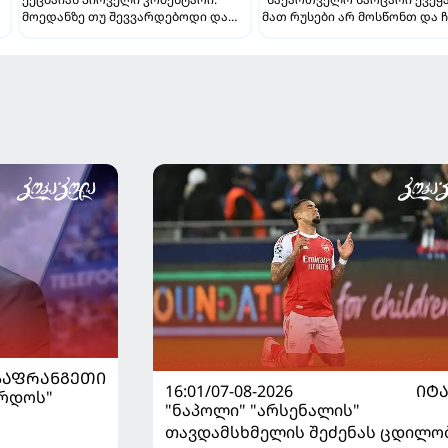
მოედანზე თუ შევვარდებოდი და
მათ რუსები არ მოსწონთ და ჩ
თამაშს ჩავშლიდი, თორემ...
მსგავსი მენტალიტეტი აქვთ" 
ინტერვიუ "გაგრას" უკრაინე
ფორვარდთან
ᲡᲐᲤᲠᲐᲜᲒᲔᲗᲘ
16:01/07-08-2026
ᲘᲢ
ორდოს"
"ნაპოლი" "არსენალის"
თავდამსხმელის შეძენას ცდილო