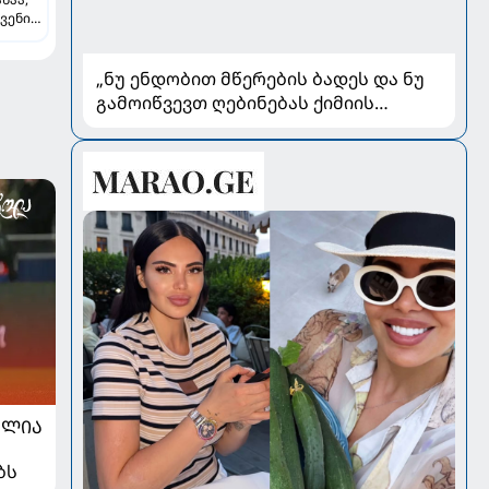
ვენი
-
ლ
„ნუ ენდობით მწერების ბადეს და ნუ
გამოიწვევთ ღებინებას ქიმიის
გადაყლაპვისას“ - როგორ ვიხსნათ
ბავშვი კრიტიკულ სიტუაციაში,
პედიატრ სალომე ახვლედიანის
რჩევები
ᲐᲚᲘᲐ
ბს