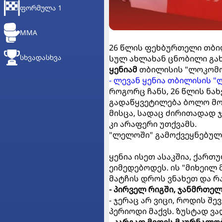
ᲤᲝᲠᲛᲣᲚᲐ 1
MMA
26 წლის ფეხბურთელი თბი
ᲡᲮᲕᲐᲓᲐᲡᲮᲕᲐ
სულ ახლახან ცნობილი გა
ყენიამ
თბილისის "ლოკომო
- ლევან ყენია თბილისის 
როგორც ჩანს, 26 წლის ნა
გადაწყვეტილება ბოლო მომ
მისცა, სადაც ძირითადად 
კი არაფერი უთქვამს.
"ლელოში" გამოქვეყნებულ
ყენია ისეთ ასაკშია, ქარ
ეიმედებოდეს. ის "მიხეილ
მატჩის დროს ვნახეთ და რა
- პირველ რიგში, ჯანმრთე
- ჯერაც არ ვიცი, როდის 
პერიოდი მაქვს. ზუსტად ვა
- კარგად მიდის მკურნალო