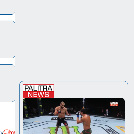
)
/
(0)