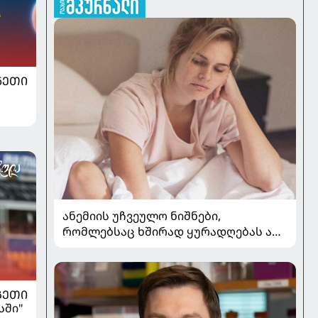
ᲜᲔᲗᲘ
ანემიის უჩვეულო ნიშნები,
რომლებსაც ხშირად ყურადღებას არ
აქცევენ
ᲒᲔᲗᲘ
სში"