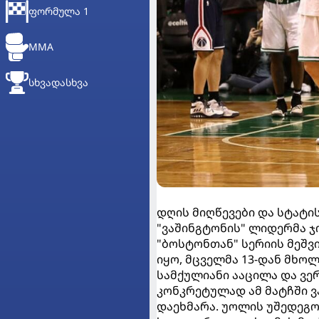
ᲤᲝᲠᲛᲣᲚᲐ 1
MMA
ᲡᲮᲕᲐᲓᲐᲡᲮᲕᲐ
დღის მიღწევები და სტატი
"ვაშინგტონის" ლიდერმა ჯ
"ბოსტონთან" სერიის მეშვ
იყო, მცველმა 13-დან მხო
სამქულიანი ააცილა და ვე
კონკრეტულად ამ მატჩში ვ
დაეხმარა. უოლის უშედეგო