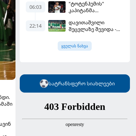
"ტოტენჰემის"
შეეფერება" -
06:03
კაპიტანმა
მოურინიომ "რეალის"
"არსენალში"
ახალწვეული
დავითაშვილი
გადასვლის სურვილი
გააკრიტიკა
22:14
შეცვლაზე შევიდა -
გამოთქვა
"სენტ-ეტიენმა"
"სოშოს" მოუგო
ყველას ნახვა
სატრანსფერო სიახლეები
ნდი.
ამაში
ავინ