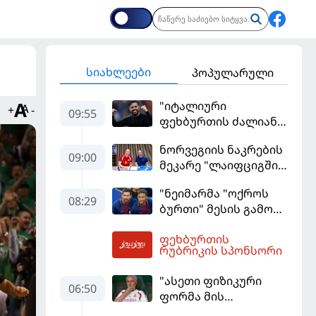
სიახლეები
პოპულარული
"იტალიური
+
-
09:55
ფეხბურთის ძალიან
მჯერა" - სესკ
ნორვეგიის ნაკრების
ფაბრეგასი
09:00
მეკარე "ლაიფციგში"
დაბრუნდა
"ნეიმარმა "ოქროს
08:29
ბურთი" მესის გამო
ვერ მოიგო" -
ფეხბურთის
ბრაზილიელის
10:41
რუბრიკის სპონსორი
ყოფილი აგენტი
"ასეთი ფიზიკური
06:50
ფორმა მის
სტანდარტებს არ