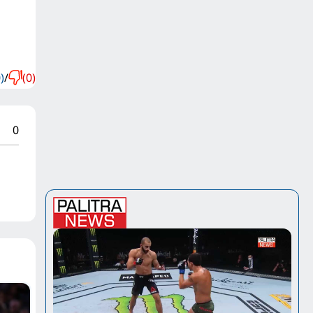
)
/
(0)
0