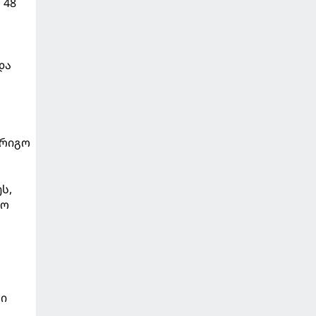
 48
და
არიგო
ს,
ლო
სი