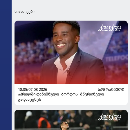
სიახლეები
18:05/07-08-2026
ᲡᲐᲤᲠᲐᲜᲒᲔᲗᲘ
აპრილში დანიშნული "ბორდოს" მწვრთნელი
გადააყენეს