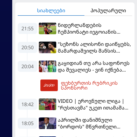
სიახლეები
პოპულარული
ნიდერლანდების
21:55
ჩემპიონატი იეგოიანის
გოლით გაიხსნა - ის მატჩის
"სეზონს ალისონი დაიწყებს,
MVP გახდა
20:50
მამარდაშვილს შანსის
გამოსაყენებლად
გაყიდიან თუ არა საფონოვს
მოთმინება სჭირდება,
20:04
და შევალიეს - ვინ იქნება
რომელსაც 100%-ით
პსჟ-ს ძირითადი მეკარე?
მიიღებს" - განაცხადა
ფეხბურთის რუბრიკის
"ლივერპულის" ყოფილმა
05:37
სპონსორი
მეკარემ
VIDEO | ეროვნული ლიგა |
18:42
"რუსთავმა" უკეთ ითამაშა
და დამსახურებულად
აპრილში დანიშნული
მოიგო, "ტორპედომ" გვიან
18:05
"ბორდოს" მწვრთნელი
გაიღვიძა...
გადააყენეს