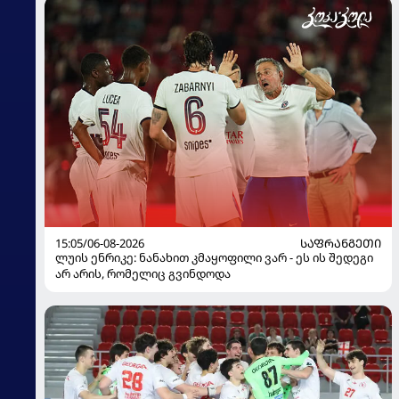
15:05/06-08-2026
ᲡᲐᲤᲠᲐᲜᲒᲔᲗᲘ
ლუის ენრიკე: ნანახით კმაყოფილი ვარ - ეს ის შედეგი
არ არის, რომელიც გვინდოდა