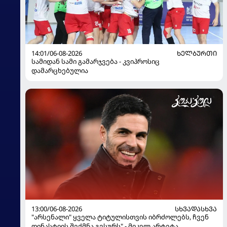
14:01/06-08-2026
ᲮᲔᲚᲑᲣᲠᲗᲘ
სამიდან სამი გამარჯვება - კვიპროსიც
დამარცხებულია
13:00/06-08-2026
ᲡᲮᲕᲐᲓᲐᲡᲮᲕᲐ
"არსენალი" ყველა ტიტულისთვის იბრძოლებს, ჩვენ
დინასტიის შექმნა გვსურს" - მიკელ არტეტა