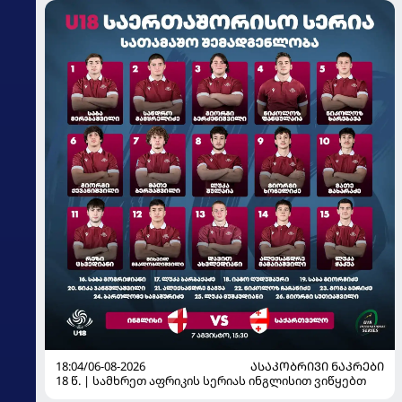
18:04/06-08-2026
ᲐᲡᲐᲙᲝᲑᲠᲘᲕᲘ ᲜᲐᲙᲠᲔᲑᲘ
18 წ. | სამხრეთ აფრიკის სერიას ინგლისით ვიწყებთ