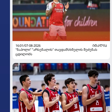
16:01/07-08-2026
ᲘᲢᲐᲚᲘᲐ
"ნაპოლი" "არსენალის" თავდამსხმელის შეძენას
ცდილობს