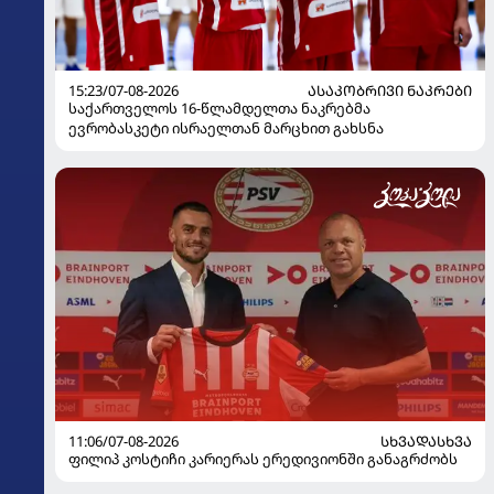
15:23/07-08-2026
ᲐᲡᲐᲙᲝᲑᲠᲘᲕᲘ ᲜᲐᲙᲠᲔᲑᲘ
საქართველოს 16-წლამდელთა ნაკრებმა
ევრობასკეტი ისრაელთან მარცხით გახსნა
11:06/07-08-2026
ᲡᲮᲕᲐᲓᲐᲡᲮᲕᲐ
ფილიპ კოსტიჩი კარიერას ერედივიონში განაგრძობს