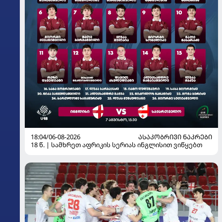
18:04/06-08-2026
ᲐᲡᲐᲙᲝᲑᲠᲘᲕᲘ ᲜᲐᲙᲠᲔᲑᲘ
18 წ. | სამხრეთ აფრიკის სერიას ინგლისით ვიწყებთ