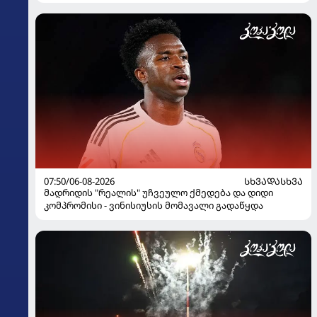
07:50/06-08-2026
ᲡᲮᲕᲐᲓᲐᲡᲮᲕᲐ
მადრიდის "რეალის" უჩვეულო ქმედება და დიდი
კომპრომისი - ვინისიუსის მომავალი გადაწყდა