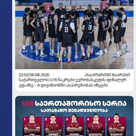
22:02/06-08-2026
ᲐᲡᲐᲙᲝᲑᲠᲘᲕᲘ ᲜᲐᲙᲠᲔᲑᲘ
საქართველოს U16 ნაკრები ევრობასკეტის ფინალურ
ეტაპზე – A დივიზიონში ასპარეზობას იწყებს