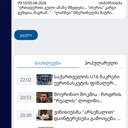
09:10/05-08-2026
ᲡᲮᲕᲐᲓᲐᲡᲮᲕᲐ
"ერთადერთი, გული ამაზე მწყდება... "იბერია" კარგი
გუნდია, მაგრამ..." - "ლარნეს" მწვრთნელმა მატჩი
შეაფასა და თბილისში თავდაჯერებული გუნდი
მოჰყავს
ყველა
სიახლეები
პოპულარული
საქართველოს U16 ნაკრები
22:02
ევრობასკეტის ფინალურ
ეტაპზე – A დივიზიონში
მოურინიო შოკშია - როდრის
ასპარეზობას იწყებს
20:53
"რეალის" ლოდინი
მობეზრდა და
ვინისიუსმა "არსენალით"
"ბარსელონაში" გადადის
20:30
დაინტერესება გამოიყენა და
"რეალთან" კონტრაქტი