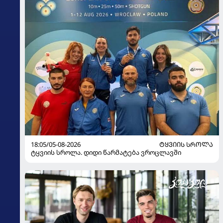
18:05/05-08-2026
ᲢᲧᲕᲘᲘᲡ ᲡᲠᲝᲚᲐ
ტყვიის სროლა. დიდი წარმატება ვროცლავში