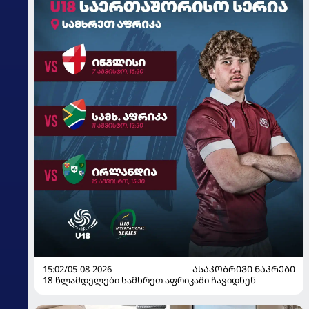
15:02/05-08-2026
ᲐᲡᲐᲙᲝᲑᲠᲘᲕᲘ ᲜᲐᲙᲠᲔᲑᲘ
18-წლამდელები სამხრეთ აფრიკაში ჩავიდნენ