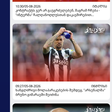
10:30/05-08-2026
ᲘᲢᲐᲚᲘᲐ
კონტრაქტს ჯერ არ გაუგრძელებენ, მაგრამ რჩება -
"ინტერმა" ჩალღანოღლუსთან დაკავშირებით
გადაწყვეტილება მიიღო
09:27/05-08-2026
ᲘᲜᲒᲚᲘᲡᲘ
ხანგლძრივი მოლაპარაკებების შემდეგ, "არსენალმა"
ბრუნო გიმარაეში შეიძინა