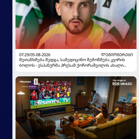
07:29/05-08-2026
ᲚᲔᲒᲘᲝᲜᲔᲠᲔᲑᲘ
შეთანხმება შედგა, სამედიცინო შემოწმება კვირის
ბოლოს - ესპანურმა პრესამ ქოჩორაშვილის ახალი
გუნდი დაასახელა