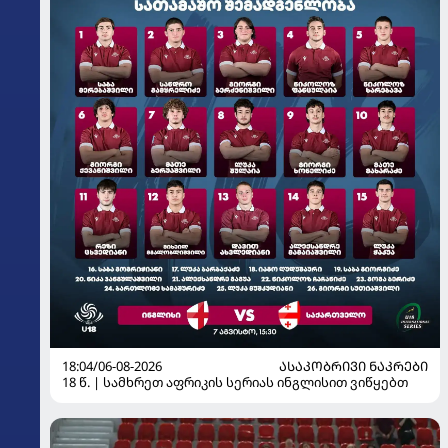
18:04/06-08-2026
ᲐᲡᲐᲙᲝᲑᲠᲘᲕᲘ ᲜᲐᲙᲠᲔᲑᲘ
18 წ. | სამხრეთ აფრიკის სერიას ინგლისით ვიწყებთ