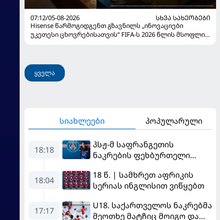
07:12/05-08-2026
ᲡᲮᲕᲐ ᲡᲐᲮᲔᲝᲑᲔᲑᲘ
Hisense წარმოგიდგენთ გზავნილს „ინოვაციები
უკეთესი ცხოვრებისათვის“ FIFA-ს 2026 წლის მსოფლიო
ჩემპიონატზე
ყველა
სიახლეები
პოპულარული
პსჟ-მ საფრანგეთის
18:18
ნაკრების ფეხბურთელი
დაიმატა
18 წ. | სამხრეთ აფრიკის
18:04
სერიას ინგლისით ვიწყებთ
U18. საქართველოს ნაკრებმა
17:17
მეოთხე მატჩიც მოიგო და