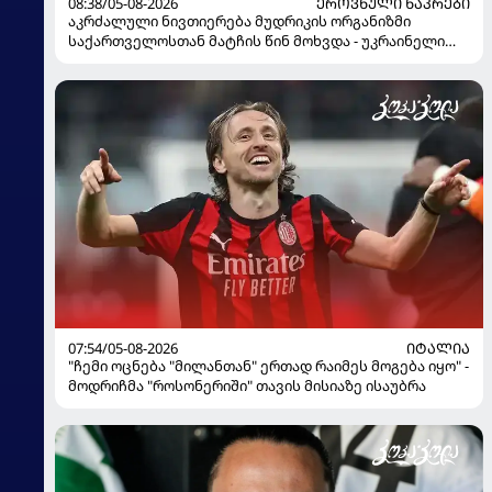
08:38/05-08-2026
ᲔᲠᲝᲕᲜᲣᲚᲘ ᲜᲐᲙᲠᲔᲑᲘ
აკრძალული ნივთიერება მუდრიკის ორგანიზმი
საქართველოსთან მატჩის წინ მოხვდა - უკრაინელი
ჟურნალისტი ფეხბურთელის დისკვალიფიკაციაზე
ინფორმაციას ავრცელებს
07:54/05-08-2026
ᲘᲢᲐᲚᲘᲐ
"ჩემი ოცნება "მილანთან" ერთად რაიმეს მოგება იყო" -
მოდრიჩმა "როსონერიში" თავის მისიაზე ისაუბრა