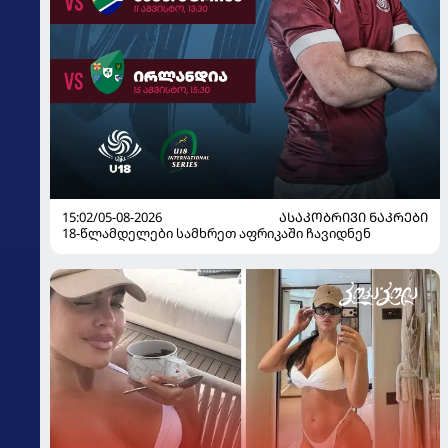
15:02/05-08-2026
ᲐᲡᲐᲙᲝᲑᲠᲘᲕᲘ ᲜᲐᲙᲠᲔᲑᲘ
18-წლამდელები სამხრეთ აფრიკაში ჩავიდნენ