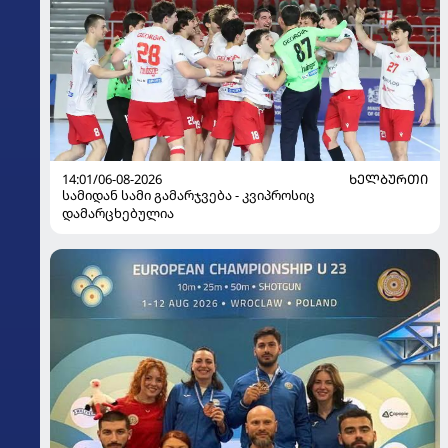
14:01/06-08-2026
ᲮᲔᲚᲑᲣᲠᲗᲘ
სამიდან სამი გამარჯვება - კვიპროსიც
დამარცხებულია