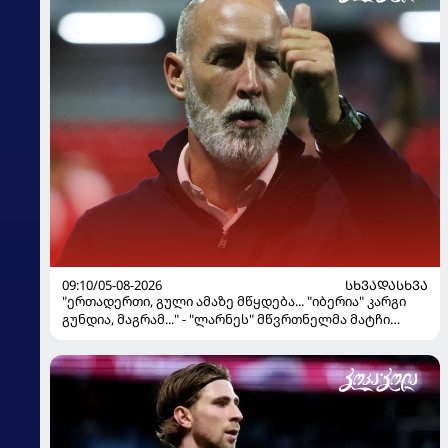
09:10/05-08-2026
ᲡᲮᲕᲐᲓᲐᲡᲮᲕᲐ
"ერთადერთი, გული ამაზე მწყდება... "იბერია" კარგი
გუნდია, მაგრამ..." - "ლარნეს" მწვრთნელმა მატჩი
შეაფასა და თბილისში თავდაჯერებული გუნდი
მოჰყავს