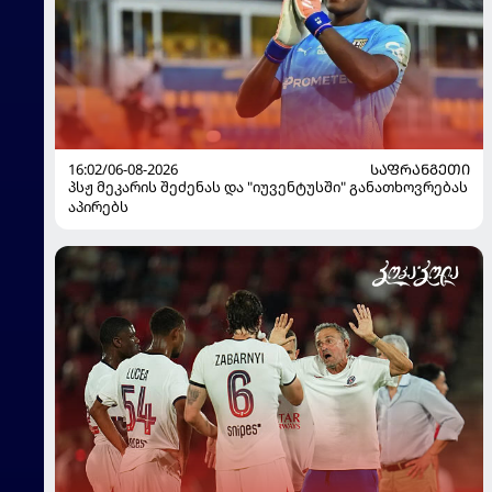
16:02/06-08-2026
ᲡᲐᲤᲠᲐᲜᲒᲔᲗᲘ
პსჟ მეკარის შეძენას და "იუვენტუსში" განათხოვრებას
აპირებს