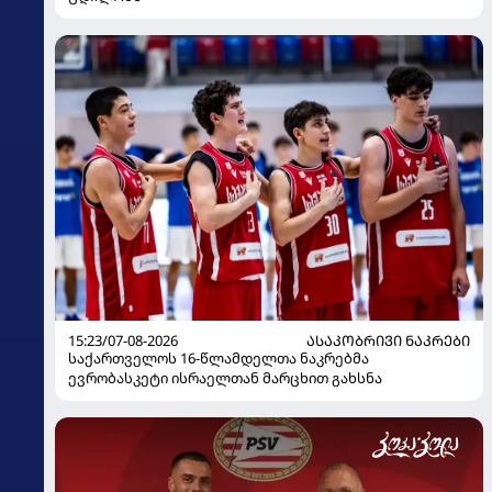
15:23/07-08-2026
ᲐᲡᲐᲙᲝᲑᲠᲘᲕᲘ ᲜᲐᲙᲠᲔᲑᲘ
საქართველოს 16-წლამდელთა ნაკრებმა
ევრობასკეტი ისრაელთან მარცხით გახსნა