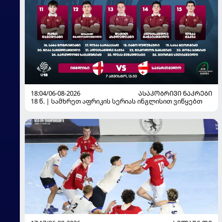
18:04/06-08-2026
ᲐᲡᲐᲙᲝᲑᲠᲘᲕᲘ ᲜᲐᲙᲠᲔᲑᲘ
18 წ. | სამხრეთ აფრიკის სერიას ინგლისით ვიწყებთ