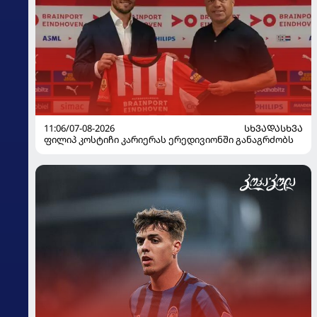
11:06/07-08-2026
ᲡᲮᲕᲐᲓᲐᲡᲮᲕᲐ
ფილიპ კოსტიჩი კარიერას ერედივიონში განაგრძობს