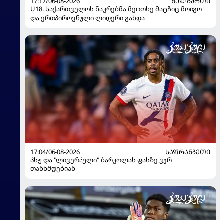
17:17/06-08-2026
ᲮᲔᲚᲑᲣᲠᲗᲘ
U18. საქართველოს ნაკრებმა მეოთხე მატჩიც მოიგო
და ერთპიროვნული ლიდერი გახდა
17:04/06-08-2026
ᲡᲐᲤᲠᲐᲜᲒᲔᲗᲘ
პსჟ და "ლივერპული" ბარკოლას ფასზე ვერ
თანხმდებიან