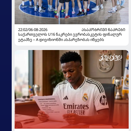
22:02/06-08-2026
ᲐᲡᲐᲙᲝᲑᲠᲘᲕᲘ ᲜᲐᲙᲠᲔᲑᲘ
საქართველოს U16 ნაკრები ევრობასკეტის ფინალურ
ეტაპზე – A დივიზიონში ასპარეზობას იწყებს