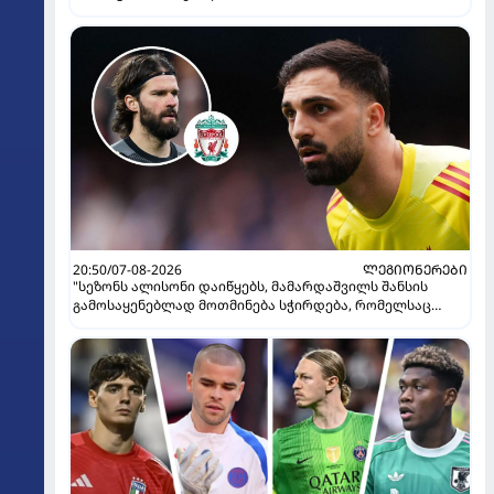
20:50/07-08-2026
ᲚᲔᲒᲘᲝᲜᲔᲠᲔᲑᲘ
"სეზონს ალისონი დაიწყებს, მამარდაშვილს შანსის
გამოსაყენებლად მოთმინება სჭირდება, რომელსაც
100%-ით მიიღებს" - განაცხადა "ლივერპულის" ყოფილმა
მეკარემ