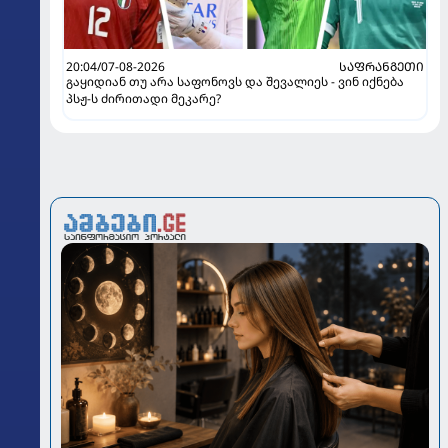
20:04/07-08-2026
ᲡᲐᲤᲠᲐᲜᲒᲔᲗᲘ
გაყიდიან თუ არა საფონოვს და შევალიეს - ვინ იქნება
პსჟ-ს ძირითადი მეკარე?