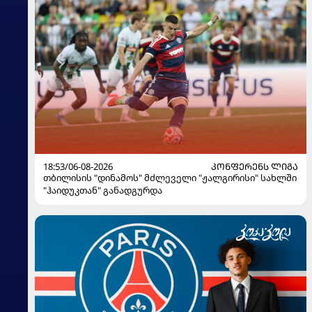
18:53/06-08-2026
ᲙᲝᲜᲤᲔᲠᲔᲜᲡ ᲚᲘᲒᲐ
თბილისის "დინამოს" მძლეველი "ჟალგირისი" სახლში
"ჰაიდუკთან" განადგურდა