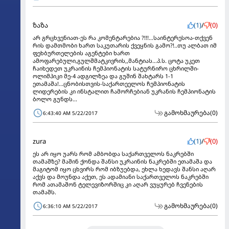
ზაზა
(1)
/
(0)
არ გრცხვენიათ-ეს რა კომენტარებია ?!!!...საინტერესოა-თქვენ
რის დამთმობი ხართ საკუთარის ქვეყნის გამო?!..თუ ალბათ იმ
ფეხბურთელების აგენტები ხართ
ამოფარებული,გულშმატკივრის,,მანტიას...პ.ს. ცოტა უკეთ
ჩაიხედეთ უკრაინის ჩემპიონატის სატურნირო ცხრილში-
ოლიმპიკი მე-4 ადგილზეა და გუშინ შახტარს 1-1
ეთამაშა!...ცნობისთვის-საქართეელოს ჩემპიონატის
ლიდერების კი ინსტალით ჩამორჩებიან უკრანის ჩემპიონატის
ბოლო გუნდს...
გამოხმაურება
(0)
6:43:40 AM 5/22/2017
zura
(1)
/
(0)
ეს არ იყო უარს რომ ამბობდა საქართველოს ნაკრებში
თამაშზე? მაშინ ქონდა შანსი უკრაინის ნაკრებში ეთამაშა და
მაგიტომ იყო ცხვირს რომ იბზუებდა, ეხლა ხედავს შანსი აღარ
აქვს და მოუნდა აქეთ, ეს ადამიანი საქართველოს ნაკრებში
რომ ათამაშონ ტელევიზორშიც კი აღარ ვუყურებ ჩვენების
თამაშს.
გამოხმაურება
(0)
6:36:10 AM 5/22/2017