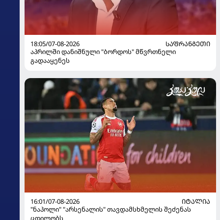
18:05/07-08-2026
ᲡᲐᲤᲠᲐᲜᲒᲔᲗᲘ
აპრილში დანიშნული "ბორდოს" მწვრთნელი
გადააყენეს
16:01/07-08-2026
ᲘᲢᲐᲚᲘᲐ
"ნაპოლი" "არსენალის" თავდამსხმელის შეძენას
ცდილობს