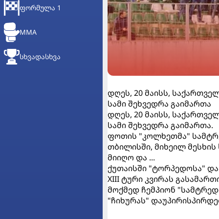
ᲤᲝᲠᲛᲣᲚᲐ 1
MMA
ᲡᲮᲕᲐᲓᲐᲡᲮᲕᲐ
დღეს, 20 მაისს, საქართვ
სამი შეხვედრა გაიმართა
დღეს, 20 მაისს, საქართვ
სამი შეხვედრა გაიმართა.
ფოთის "კოლხეთმა" სამტრე
თბილისში, მიხეილ მესხის
მიიღო და ...
ქუთაისში "ტორპედოსა" და
XIII ტური კვირას გასამა
მოქმედ ჩემპიონ "სამტრედ
"ჩიხურას" დაუპირისპირდე