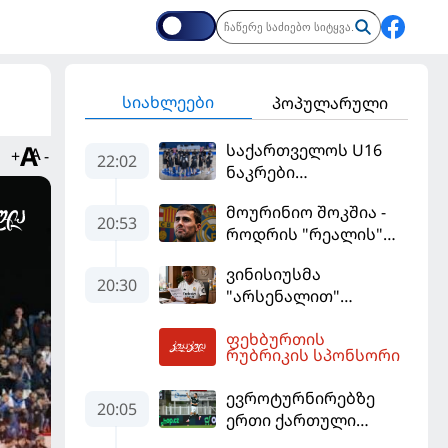
სიახლეები
პოპულარული
საქართველოს U16
+
-
22:02
ნაკრები
ევრობასკეტის
მოურინიო შოკშია -
ფინალურ ეტაპზე – A
20:53
როდრის "რეალის"
დივიზიონში
ლოდინი მობეზრდა
ასპარეზობას იწყებს
ვინისიუსმა
და "ბარსელონაში"
20:30
"არსენალით"
გადადის
დაინტერესება
ფეხბურთის
გამოიყენა და
03:30
რუბრიკის სპონსორი
"რეალთან"
კონტრაქტი
ევროტურნირებზე
მომგებიანად
20:05
ერთი ქართული
გააგრძელა
გოლი მაინც გავიდა