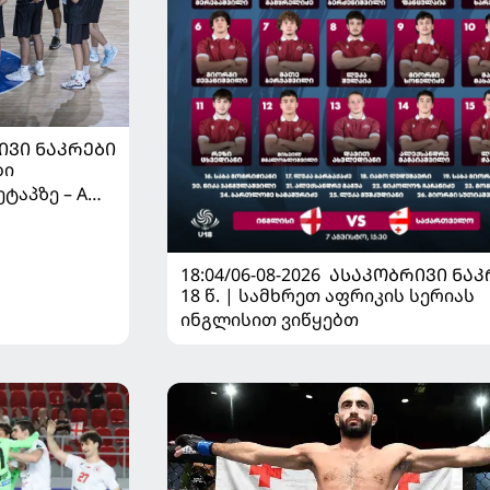
ᲘᲕᲘ ᲜᲐᲙᲠᲔᲑᲘ
ბი
ტაპზე – A
 იწყებს
18:04/06-08-2026
ᲐᲡᲐᲙᲝᲑᲠᲘᲕᲘ ᲜᲐᲙ
18 წ. | სამხრეთ აფრიკის სერიას
ინგლისით ვიწყებთ