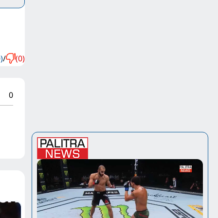
)
/
(0)
0