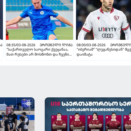
Ა
08:35/03-08-2026
ᲔᲠᲝᲕᲜᲣᲚᲘ ᲚᲘᲒᲐ
08:00/03-08-2026
ᲔᲠᲝᲕᲜᲣᲚᲘ
"საქართველო საოცარი ქვეყანაა,
"იბერიამ" "ლეგანესიდან" მც
მათ რუსები არ მოსწონთ და ჩვენი
დაიმატა
მსგავსი მენტალიტეტი აქვთ" -
ინტერვიუ "გაგრას" უკრაინელ
ფორვარდთან