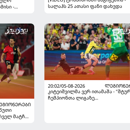
ეულო
სალაჰს 25 ათასი ფანი დახვდა
მისი -
დაწყდა
20:02/05-08-2026
ᲚᲔᲒᲘᲝᲜᲔ
კიტეიშვილმა ვერ ითამაშა - "შტუ
ჩემპიონთა ლიგაზე
"ფენერბაჰჩესთან" დამარცხდა
ᲔᲒᲘᲝᲜᲔᲠᲔᲑᲘ
 წუთი
ირველ მატჩში
ცხდა