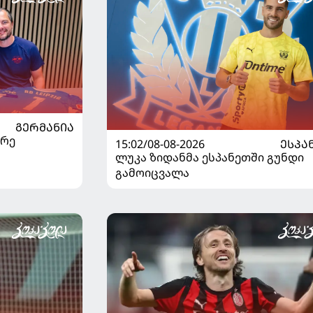
ᲒᲔᲠᲛᲐᲜᲘᲐ
არე
15:02/08-08-2026
ᲔᲡᲞᲐ
ლუკა ზიდანმა ესპანეთში გუნდი
გამოიცვალა