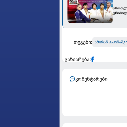
[მსოფლ
ცნობილ
თეგები:
ამირან პაპინაშ
გაზიარება:
კომენტარები