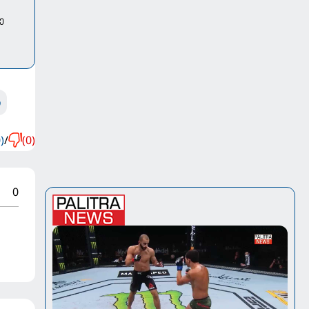
ე
ი
)
/
(0)
0