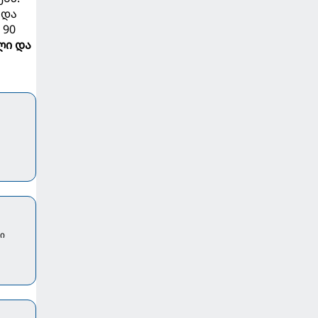
ი
და
 90
ლი და
ი