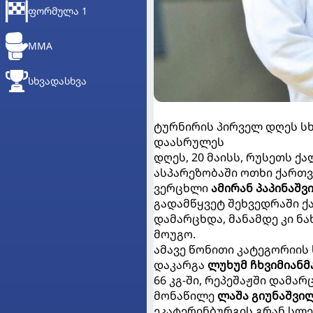
ᲤᲝᲠᲛᲣᲚᲐ 1
MMA
ᲡᲮᲕᲐᲓᲐᲡᲮᲕᲐ
ტურნირის პირველ დღეს ს
დაასრულეს
დღეს, 20 მაისს, რუსეთს 
ასპარეზობაში ოთხი ქართვ
ვერცხლი
ამირან პაპინაშვ
გადამწყვეტ შეხვედრაში ქ
დამარცხდა, მანამდე კი ნ
მოუგო.
ამავე წონითი კატეგორიის
დაკარგა
ლუხუმ ჩხვიმიანმ
66 კგ-ში, რეპეშაჟში დამა
მონაწილე
ლაშა გიუნაშვი
ეკატერინბურგის გრან სლე