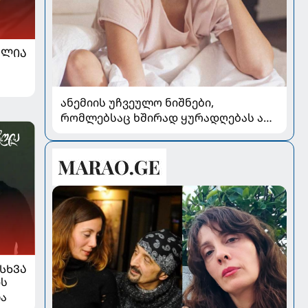
ᲐᲚᲘᲐ
ანემიის უჩვეულო ნიშნები,
რომლებსაც ხშირად ყურადღებას არ
აქცევენ
ᲡᲮᲕᲐ
ის
ლა