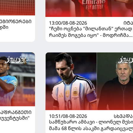
ᲔᲒᲘᲝᲜᲔᲠᲔᲑᲘ
13:00/08-08-2026
ᲘᲢ
დში
"ჩემი ოცნება "მილანთან" ერთად
რაიმეს მოგება იყო" - მოდრიჩმა
"როსონერიში" თავის მისიაზე
ისაუბრა
ᲡᲐᲤᲠᲐᲜᲒᲔᲗᲘ
10:51/08-08-2026
ᲡᲮᲕᲐᲓᲐ
"იუვენტუსში"
სამწუხარო ამბავი - ლიონელ მეს
მამა 68 წლის ასაკში გარდაიცვა