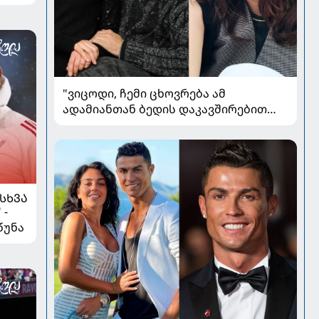
"ვიცოდი, ჩემი ცხოვრება ამ
ადამიანთან ბედის დაკავშირებით
რადიკალურად შეიცვლებოდა" - ნინო
ჟვანია დატო ევგენიძესთან
ქორწინებასა და ოჯახზე
ᲡᲮᲕᲐ
 -
წუნა