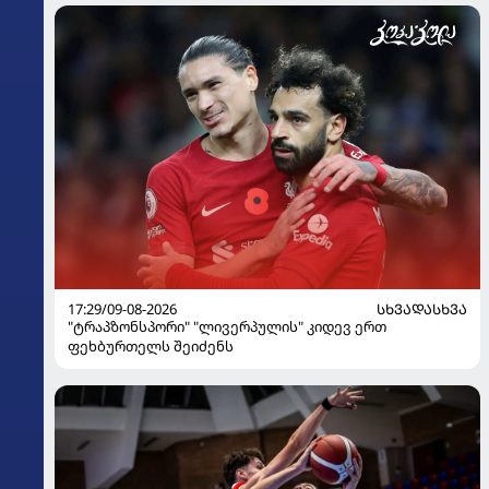
17:29/09-08-2026
ᲡᲮᲕᲐᲓᲐᲡᲮᲕᲐ
"ტრაპზონსპორი" "ლივერპულის" კიდევ ერთ
ფეხბურთელს შეიძენს