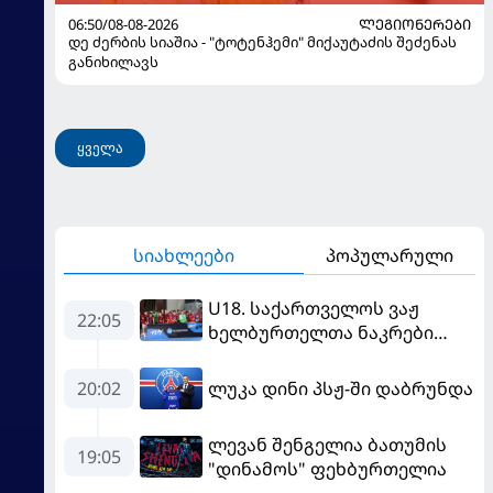
06:50/08-08-2026
ᲚᲔᲒᲘᲝᲜᲔᲠᲔᲑᲘ
დე ძერბის სიაშია - "ტოტენჰემი" მიქაუტაძის შეძენას
განიხილავს
ყველა
სიახლეები
პოპულარული
U18. საქართველოს ვაჟ
22:05
ხელბურთელთა ნაკრები
Championship I-ში
დაწინაურდა
20:02
ლუკა დინი პსჟ-ში დაბრუნდა
ლევან შენგელია ბათუმის
19:05
"დინამოს" ფეხბურთელია