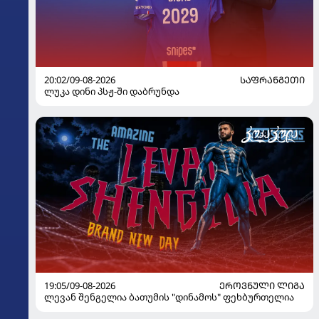
20:02/09-08-2026
ᲡᲐᲤᲠᲐᲜᲒᲔᲗᲘ
ლუკა დინი პსჟ-ში დაბრუნდა
19:05/09-08-2026
ᲔᲠᲝᲕᲜᲣᲚᲘ ᲚᲘᲒᲐ
ლევან შენგელია ბათუმის "დინამოს" ფეხბურთელია