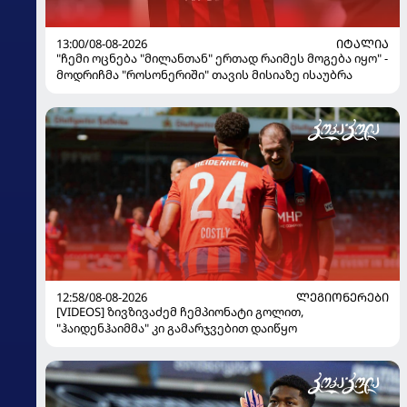
13:00/08-08-2026
ᲘᲢᲐᲚᲘᲐ
"ჩემი ოცნება "მილანთან" ერთად რაიმეს მოგება იყო" -
მოდრიჩმა "როსონერიში" თავის მისიაზე ისაუბრა
12:58/08-08-2026
ᲚᲔᲒᲘᲝᲜᲔᲠᲔᲑᲘ
[VIDEOS] ზივზივაძემ ჩემპიონატი გოლით,
"ჰაიდენჰაიმმა" კი გამარჯვებით დაიწყო