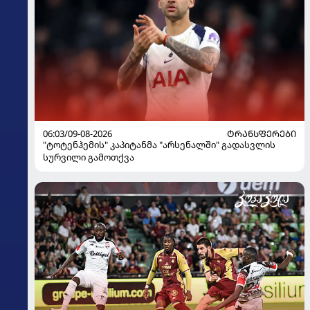
06:03/09-08-2026
ᲢᲠᲐᲜᲡᲤᲔᲠᲔᲑᲘ
"ტოტენჰემის" კაპიტანმა "არსენალში" გადასვლის
სურვილი გამოთქვა