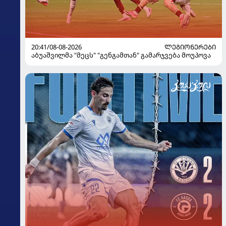
20:41/08-08-2026
ᲚᲔᲒᲘᲝᲜᲔᲠᲔᲑᲘ
აბუაშვილმა "მეცს" "გენგამთან" გამარჯვება მოუპოვა