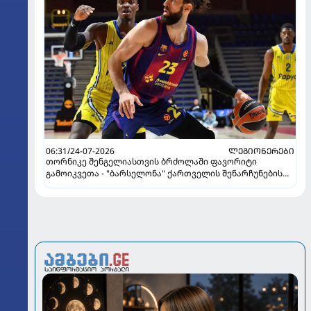
06:31/24-07-2026
ᲚᲔᲒᲘᲝᲜᲔᲠᲔᲑᲘ
თორნიკე შენგელიასთვის ბრძოლაში ფავორიტი
გამოიკვეთა - "ბარსელონა" ქართველის შენარჩუნების
იმედს არ კარგავს