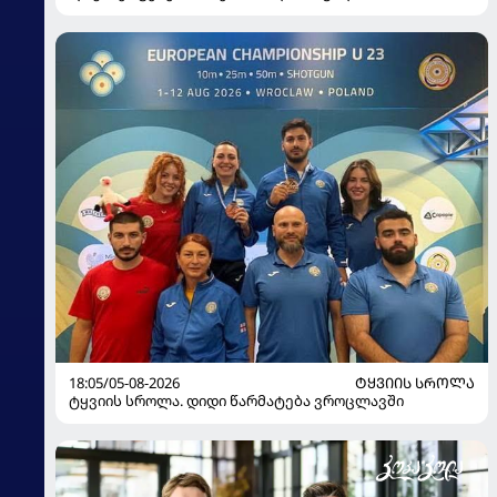
18:05/05-08-2026
ᲢᲧᲕᲘᲘᲡ ᲡᲠᲝᲚᲐ
ტყვიის სროლა. დიდი წარმატება ვროცლავში