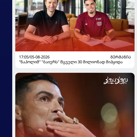
17:05/05-08-2026
ᲒᲔᲠᲛᲐᲜᲘᲐ
"ნაპოლიმ" "ბაიერს" მცველი 30 მილიონად მიჰყიდა