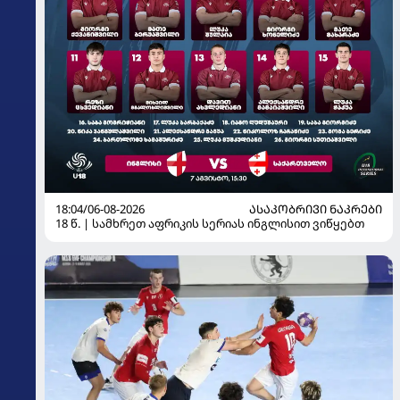
18:04/06-08-2026
ᲐᲡᲐᲙᲝᲑᲠᲘᲕᲘ ᲜᲐᲙᲠᲔᲑᲘ
18 წ. | სამხრეთ აფრიკის სერიას ინგლისით ვიწყებთ