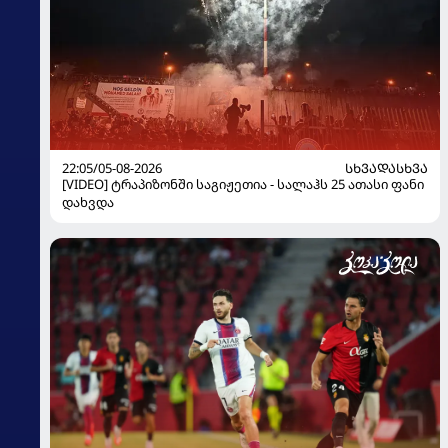
22:05/05-08-2026
ᲡᲮᲕᲐᲓᲐᲡᲮᲕᲐ
[VIDEO] ტრაპიზონში საგიჟეთია - სალაჰს 25 ათასი ფანი
დახვდა