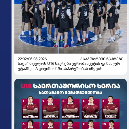
22:02/06-08-2026
ᲐᲡᲐᲙᲝᲑᲠᲘᲕᲘ ᲜᲐᲙᲠᲔᲑᲘ
საქართველოს U16 ნაკრები ევრობასკეტის ფინალურ
ეტაპზე – A დივიზიონში ასპარეზობას იწყებს