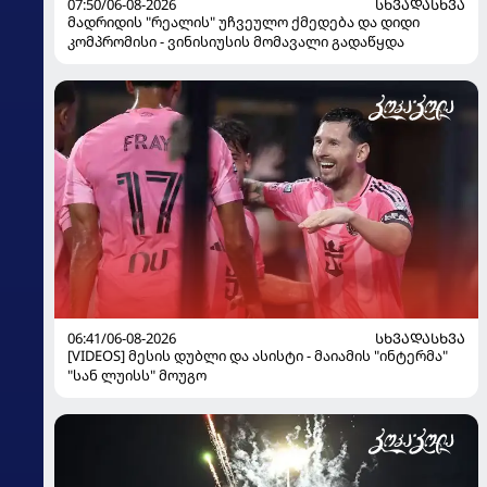
07:50/06-08-2026
ᲡᲮᲕᲐᲓᲐᲡᲮᲕᲐ
მადრიდის "რეალის" უჩვეულო ქმედება და დიდი
კომპრომისი - ვინისიუსის მომავალი გადაწყდა
06:41/06-08-2026
ᲡᲮᲕᲐᲓᲐᲡᲮᲕᲐ
[VIDEOS] მესის დუბლი და ასისტი - მაიამის "ინტერმა"
"სან ლუისს" მოუგო