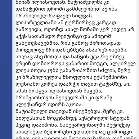
ნიიაზ ილიასოვთან, მატიაშვილმა კი
დამატებით დროში გამძლეობით აჯობა
ბრაზილიელ რაფაელ სილვას.
ლიპარტელიანი ამ ტურნირზეც კარგად
გამოვიდა, ოღონდ ახალ წონაში ჯერ კიდევ არ
აქვს სათანადო რეიტინგი და ამიტომ
განუთესავებშია, რის გამოც ძირითადად
პირველივე წრიდან ებმება ასპარეზობებში.
ახლაც ასე მოხდა და საწყის ეტაპზე უზბეკ
ერკინ დონიოროვს ვაზარით მოუგო, ალჟირელ
ლიეს ბოუიაკუბს ვაზარ-იპონით სძლია, მერე
კი ბრაზილიელთა მსოფლიოს ექსჩემპიონი
ლუსიანო კორეა დაარჭო თავით ტატამზე. აი,
ამას მოჰყვა ილიასოვთან წაგება,
ბრინჯაოსთვის შეხვედრაში კი ფრანგ
ალექსანდრ იდირს აჯობა.
მატიაშვილი თავიდან ისვენებდა, მერე კი,
სილვასთან მოგებამდე, ავსტრიელი სტეფან
ჰეგიც დააიპონა. ნახევარფინალში მეტოქედ
ახალბედა ბელორუსი ულადისლაუ ციპრიცკი
ერგო, ვისაც იოლად მოუგო ვაზარით, ფინალში