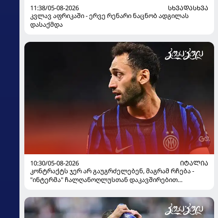
11:38/05-08-2026
ᲡᲮᲕᲐᲓᲐᲡᲮᲕᲐ
კვლავ აფრიკაში - ერვე რენარი ნაცნობ ადგილას
დასაქმდა
10:30/05-08-2026
ᲘᲢᲐᲚᲘᲐ
კონტრაქტს ჯერ არ გაუგრძელებენ, მაგრამ რჩება -
"ინტერმა" ჩალღანოღლუსთან დაკავშირებით
გადაწყვეტილება მიიღო