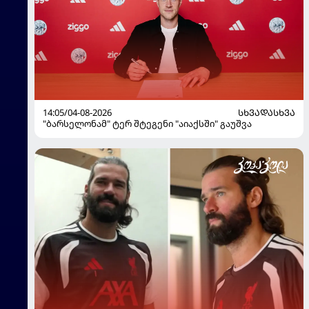
14:05/04-08-2026
ᲡᲮᲕᲐᲓᲐᲡᲮᲕᲐ
"ბარსელონამ" ტერ შტეგენი "აიაქსში" გაუშვა