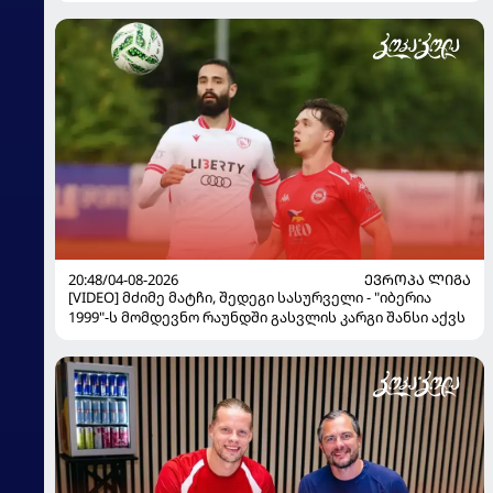
20:48/04-08-2026
ᲔᲕᲠᲝᲞᲐ ᲚᲘᲒᲐ
[VIDEO] მძიმე მატჩი, შედეგი სასურველი - "იბერია
1999"-ს მომდევნო რაუნდში გასვლის კარგი შანსი აქვს