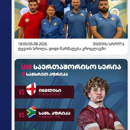
18:05/05-08-2026
ᲢᲧᲕᲘᲘᲡ ᲡᲠᲝᲚᲐ
ტყვიის სროლა. დიდი წარმატება ვროცლავში