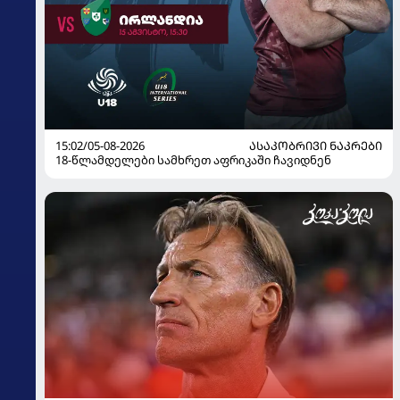
15:02/05-08-2026
ᲐᲡᲐᲙᲝᲑᲠᲘᲕᲘ ᲜᲐᲙᲠᲔᲑᲘ
18-წლამდელები სამხრეთ აფრიკაში ჩავიდნენ