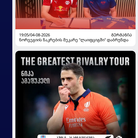
19:05/04-08-2026
ᲒᲔᲠᲛᲐᲜᲘᲐ
ნორვეგიის ნაკრების მეკარე "ლაიფციგში" დაბრუნდა