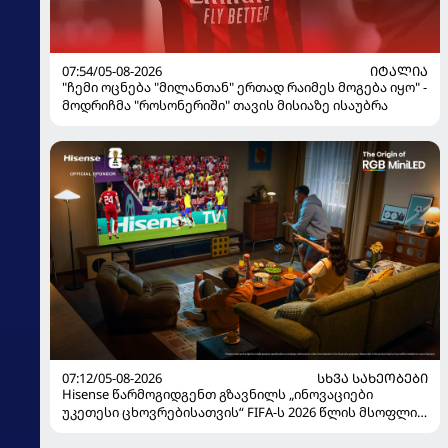
07:54/05-08-2026
ᲘᲢᲐᲚᲘᲐ
"ჩემი ოცნება "მილანთან" ერთად რაიმეს მოგება იყო" -
მოდრიჩმა "როსონერიში" თავის მისიაზე ისაუბრა
07:12/05-08-2026
ᲡᲮᲕᲐ ᲡᲐᲮᲔᲝᲑᲔᲑᲘ
Hisense წარმოგიდგენთ გზავნილს „ინოვაციები
უკეთესი ცხოვრებისათვის“ FIFA-ს 2026 წლის მსოფლიო
ჩემპიონატზე