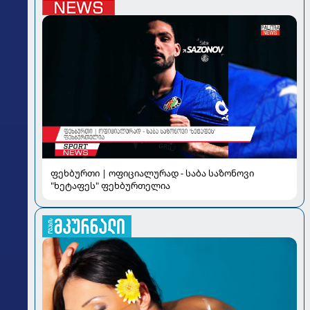
ფეხბურთი | ოფიციალურად - საბა საზონოვი
"ხეტაფეს" ფეხბურთელია