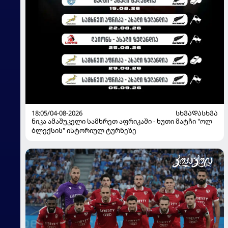
18:05/04-08-2026
ᲡᲮᲕᲐᲓᲐᲡᲮᲕᲐ
ნიკა ამაშუკელი სამხრეთ აფრიკაში - ხუთი მატჩი "ოლ
ბლექსის" ისტორიულ ტურნეზე