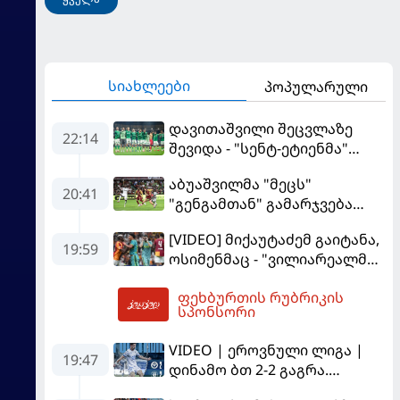
სიახლეები
პოპულარული
დავითაშვილი შეცვლაზე
22:14
შევიდა - "სენტ-ეტიენმა"
"სოშოს" მოუგო
აბუაშვილმა "მეცს"
20:41
"გენგამთან" გამარჯვება
მოუპოვა
[VIDEO] მიქაუტაძემ გაიტანა,
19:59
ოსიმენმაც - "ვილიარეალმა"
სტამბოლში
ფეხბურთის რუბრიკის
"გალათასარაის" მოუგო
04:19
სპონსორი
VIDEO | ეროვნული ლიგა |
19:47
დინამო ბთ 2-2 გაგრა.
გამოსყიდული "დანაშაული"