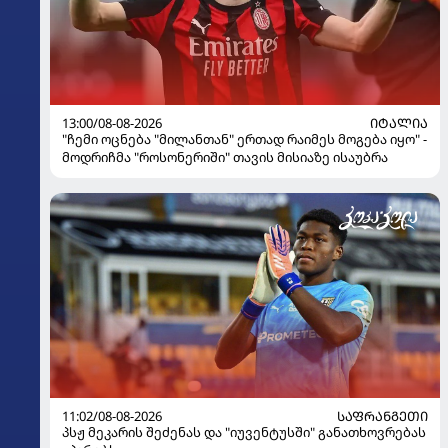
13:00/08-08-2026
ᲘᲢᲐᲚᲘᲐ
"ჩემი ოცნება "მილანთან" ერთად რაიმეს მოგება იყო" -
მოდრიჩმა "როსონერიში" თავის მისიაზე ისაუბრა
11:02/08-08-2026
ᲡᲐᲤᲠᲐᲜᲒᲔᲗᲘ
პსჟ მეკარის შეძენას და "იუვენტუსში" განათხოვრებას