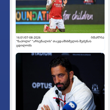
16:01/07-08-2026
ᲘᲢᲐᲚᲘᲐ
"ნაპოლი" "არსენალის" თავდამსხმელის შეძენას
ცდილობს