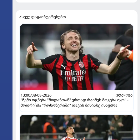
ასევე დაგაინტერესებთ
13:00/08-08-2026
ᲘᲢᲐᲚᲘᲐ
"ჩემი ოცნება "მილანთან" ერთად რაიმეს მოგება იყო" -
მოდრიჩმა "როსონერიში" თავის მისიაზე ისაუბრა