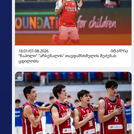
16:01/07-08-2026
ᲘᲢᲐᲚᲘᲐ
"ნაპოლი" "არსენალის" თავდამსხმელის შეძენას
ცდილობს