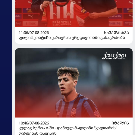
11:06/07-08-2026
ᲡᲮᲕᲐᲓᲐᲡᲮᲕᲐ
ფილიპ კოსტიჩი კარიერას ერედივიონში განაგრძობს
10:46/07-08-2026
ᲘᲢᲐᲚᲘᲐ
კვლავ სერია A-ში - დანიელ მალდინი "კალიარის"
ღირსებას დაიცავს