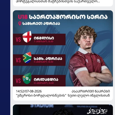
პორტუგალიასთან მატჩებისთვის საქართველო
მზადებას 15 კალათბურთელით იწყებს
14:52/07-08-2026
ᲐᲡᲐᲙᲝᲑᲠᲘᲕᲘ ᲜᲐᲙᲠᲔᲑᲘ
"უმცროსი ბორჯღალოსნების" ხუთი ლელო ინგლისთან