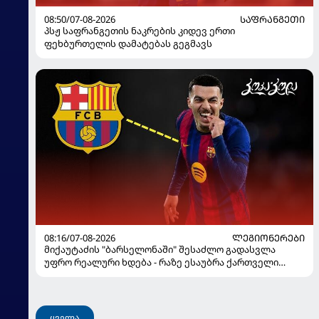
08:50/07-08-2026
ᲡᲐᲤᲠᲐᲜᲒᲔᲗᲘ
პსჟ საფრანგეთის ნაკრების კიდევ ერთი
ფეხბურთელის დამატებას გეგმავს
08:16/07-08-2026
ᲚᲔᲒᲘᲝᲜᲔᲠᲔᲑᲘ
მიქაუტაძის "ბარსელონაში" შესაძლო გადასვლა
უფრო რეალური ხდება - რაზე ესაუბრა ქართველი
კატალონიელთა მთავარ მწვრთნელს
ყველა