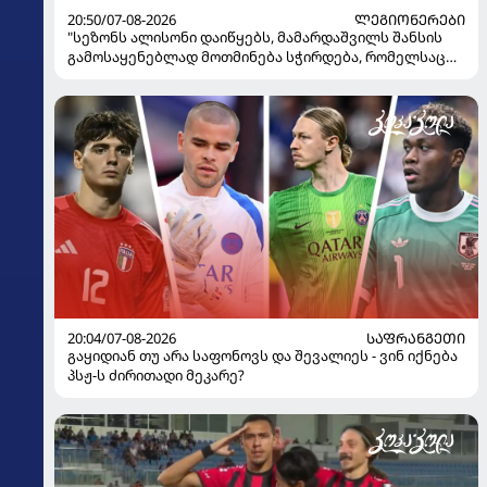
20:50/07-08-2026
ᲚᲔᲒᲘᲝᲜᲔᲠᲔᲑᲘ
"სეზონს ალისონი დაიწყებს, მამარდაშვილს შანსის
გამოსაყენებლად მოთმინება სჭირდება, რომელსაც
100%-ით მიიღებს" - განაცხადა "ლივერპულის"
ყოფილმა მეკარემ
20:04/07-08-2026
ᲡᲐᲤᲠᲐᲜᲒᲔᲗᲘ
გაყიდიან თუ არა საფონოვს და შევალიეს - ვინ იქნება
პსჟ-ს ძირითადი მეკარე?