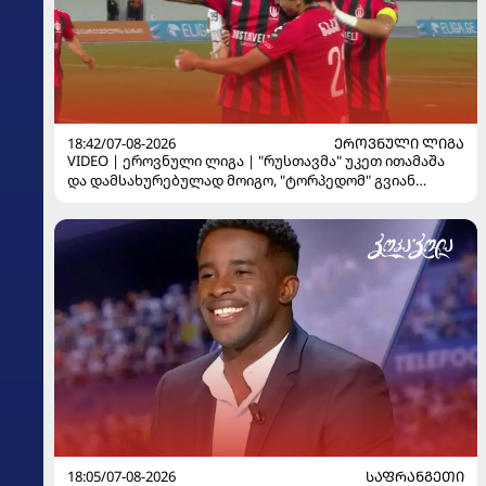
18:42/07-08-2026
ᲔᲠᲝᲕᲜᲣᲚᲘ ᲚᲘᲒᲐ
VIDEO | ეროვნული ლიგა | "რუსთავმა" უკეთ ითამაშა
და დამსახურებულად მოიგო, "ტორპედომ" გვიან
გაიღვიძა...
18:05/07-08-2026
ᲡᲐᲤᲠᲐᲜᲒᲔᲗᲘ