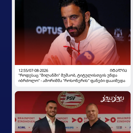
12:55/07-08-2026
ᲘᲢᲐᲚᲘᲐ
"როდესაც "მილანში" მუშაობ, ტიტულისთვის უნდა
იბრძოლო" - ამორიმმა "როსონერის" ფანები დააიმედა