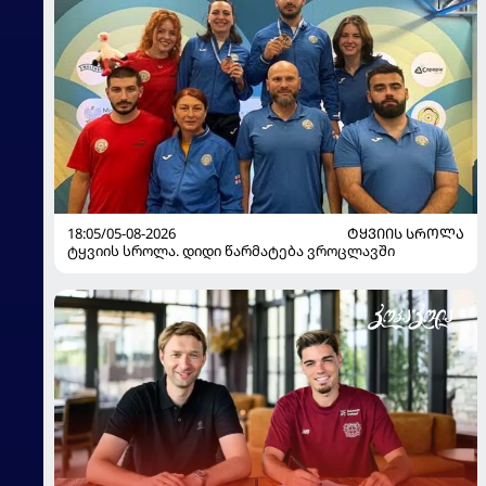
18:05/05-08-2026
ᲢᲧᲕᲘᲘᲡ ᲡᲠᲝᲚᲐ
ტყვიის სროლა. დიდი წარმატება ვროცლავში