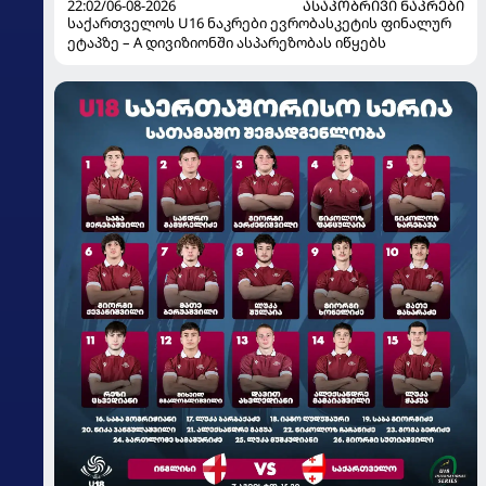
22:02/06-08-2026
ᲐᲡᲐᲙᲝᲑᲠᲘᲕᲘ ᲜᲐᲙᲠᲔᲑᲘ
საქართველოს U16 ნაკრები ევრობასკეტის ფინალურ
ეტაპზე – A დივიზიონში ასპარეზობას იწყებს