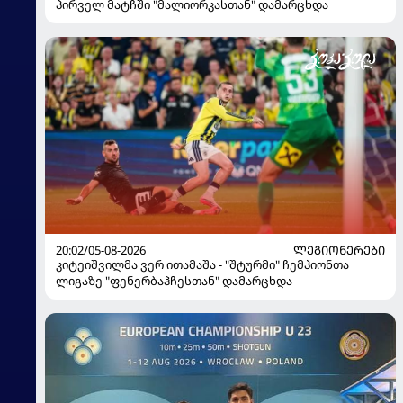
პირველ მატჩში "მალიორკასთან" დამარცხდა
20:02/05-08-2026
ᲚᲔᲒᲘᲝᲜᲔᲠᲔᲑᲘ
კიტეიშვილმა ვერ ითამაშა - "შტურმი" ჩემპიონთა
ლიგაზე "ფენერბაჰჩესთან" დამარცხდა