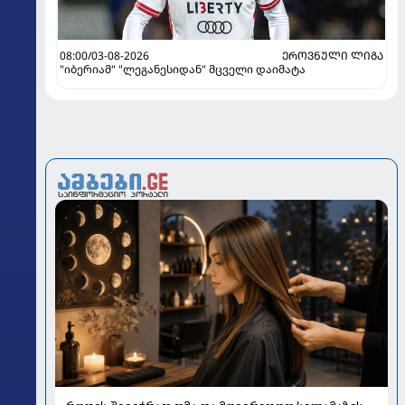
08:00/03-08-2026
ᲔᲠᲝᲕᲜᲣᲚᲘ ᲚᲘᲒᲐ
"იბერიამ" "ლეგანესიდან" მცველი დაიმატა