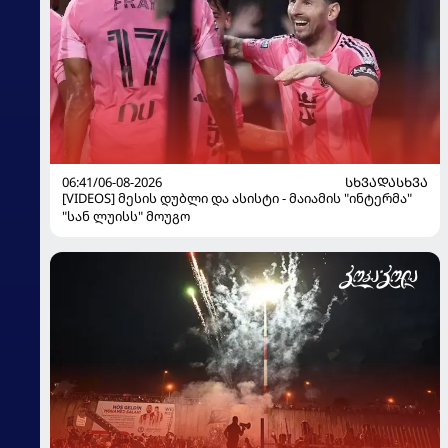
06:41/06-08-2026
ᲡᲮᲕᲐᲓᲐᲡᲮᲕᲐ
[VIDEOS] მესის დუბლი და ასისტი - მაიამის "ინტერმა"
"სან ლუისს" მოუგო