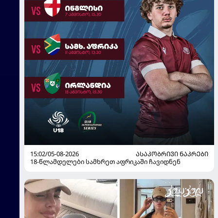
15:02/05-08-2026
ᲐᲡᲐᲙᲝᲑᲠᲘᲕᲘ ᲜᲐᲙᲠᲔᲑᲘ
18-წლამდელები სამხრეთ აფრიკაში ჩავიდნენ