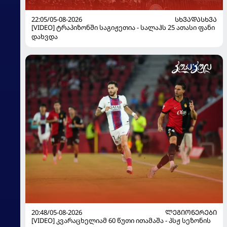
22:05/05-08-2026
ᲡᲮᲕᲐᲓᲐᲡᲮᲕᲐ
[VIDEO] ტრაპიზონში საგიჟეთია - სალაჰს 25 ათასი ფანი
დახვდა
20:48/05-08-2026
ᲚᲔᲒᲘᲝᲜᲔᲠᲔᲑᲘ
[VIDEO] კვარაცხელიამ 60 წუთი ითამაშა - პსჟ სეზონის