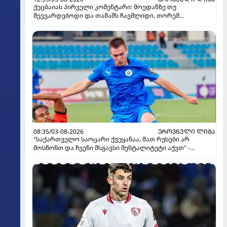
ქეცბაიას პირველი კომენტარი: მოედანზე თუ
შევვარდებოდი და თამაშს ჩავშლიდი, თორემ...
08:35/03-08-2026
ᲔᲠᲝᲕᲜᲣᲚᲘ ᲚᲘᲒᲐ
"საქართველო საოცარი ქვეყანაა, მათ რუსები არ
მოსწონთ და ჩვენი მსგავსი მენტალიტეტი აქვთ" -
ინტერვიუ "გაგრას" უკრაინელ ფორვარდთან