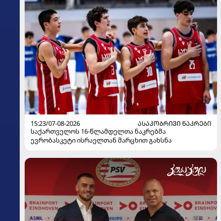
15:23/07-08-2026
ᲐᲡᲐᲙᲝᲑᲠᲘᲕᲘ ᲜᲐᲙᲠᲔᲑᲘ
საქართველოს 16-წლამდელთა ნაკრებმა
ევრობასკეტი ისრაელთან მარცხით გახსნა