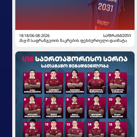
18:18/06-08-2026
ᲡᲐᲤᲠᲐᲜᲒᲔᲗᲘ
პსჟ-მ საფრანგეთის ნაკრების ფეხბურთელი დაიმატა