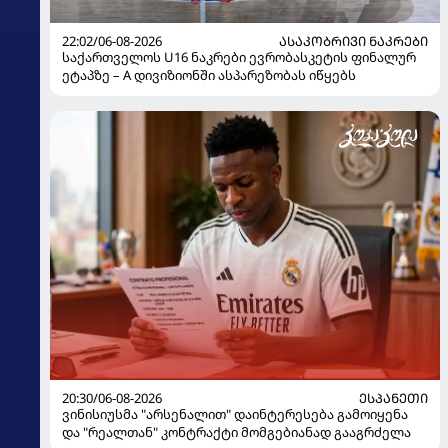
22:02/06-08-2026
ᲐᲡᲐᲙᲝᲑᲠᲘᲕᲘ ᲜᲐᲙᲠᲔᲑᲘ
საქართველოს U16 ნაკრები ევრობასკეტის ფინალურ
ეტაპზე – A დივიზიონში ასპარეზობას იწყებს
20:30/06-08-2026
ᲔᲡᲞᲐᲜᲔᲗᲘ
ვინისიუსმა "არსენალით" დაინტერესება გამოიყენა
და "რეალთან" კონტრაქტი მომგებიანად გააგრძელა