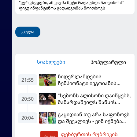
"ვერ ვხვდები, ამ კაცმა მეტი რაღა უნდა ჩაიდინოს?" -
ფიგუ ინფანტინოს გადადგომას მოითხოვს
ყველა
სიახლეები
პოპულარული
ნიდერლანდების
21:55
ჩემპიონატი იეგოიანის
გოლით გაიხსნა - ის მატჩის
"სეზონს ალისონი დაიწყებს,
MVP გახდა
20:50
მამარდაშვილს შანსის
გამოსაყენებლად
გაყიდიან თუ არა საფონოვს
მოთმინება სჭირდება,
20:04
და შევალიეს - ვინ იქნება
რომელსაც 100%-ით
პსჟ-ს ძირითადი მეკარე?
მიიღებს" - განაცხადა
ფეხბურთის რუბრიკის
"ლივერპულის" ყოფილმა
01:49