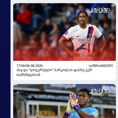
17:04/06-08-2026
ᲡᲐᲤᲠᲐᲜᲒᲔᲗᲘ
პსჟ და "ლივერპული" ბარკოლას ფასზე ვერ
თანხმდებიან