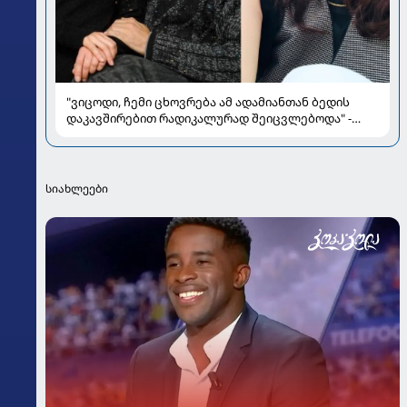
"ვიცოდი, ჩემი ცხოვრება ამ ადამიანთან ბედის
დაკავშირებით რადიკალურად შეიცვლებოდა" -
ნინო ჟვანია დატო ევგენიძესთან ქორწინებასა და
ოჯახზე
სიახლეები