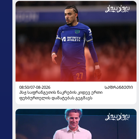
08:50/07-08-2026
ᲡᲐᲤᲠᲐᲜᲒᲔᲗᲘ
პსჟ საფრანგეთის ნაკრების კიდევ ერთი
ფეხბურთელის დამატებას გეგმავს