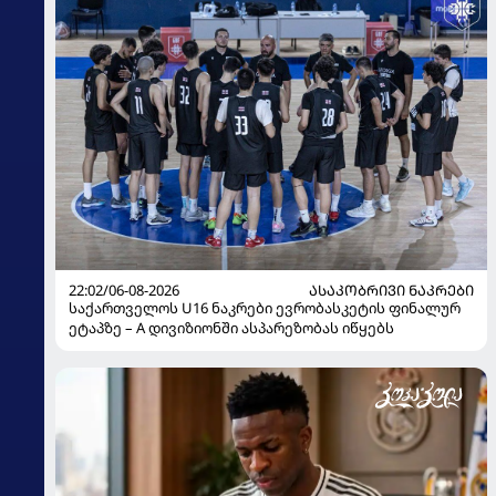
22:02/06-08-2026
ᲐᲡᲐᲙᲝᲑᲠᲘᲕᲘ ᲜᲐᲙᲠᲔᲑᲘ
საქართველოს U16 ნაკრები ევრობასკეტის ფინალურ
ეტაპზე – A დივიზიონში ასპარეზობას იწყებს