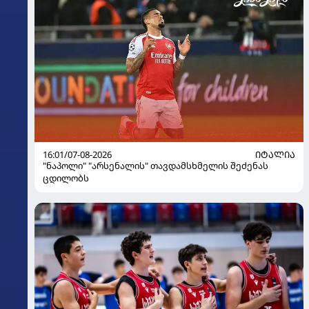
16:01/07-08-2026
ᲘᲢᲐᲚᲘᲐ
"ნაპოლი" "არსენალის" თავდამსხმელის შეძენას
ცდილობს