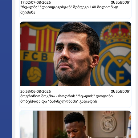
17:02/07-08-2026
ᲔᲡᲞᲐᲜᲔᲗᲘ
"რეალმა" "ლაიფციგისგან" შემტევი 140 მილიონად
შეიძინა
20:53/06-08-2026
ᲔᲡᲞᲐᲜᲔᲗᲘ
მოურინიო შოკშია - როდრის "რეალის" ლოდინი
მობეზრდა და "ბარსელონაში" გადადის