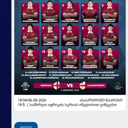
18:04/06-08-2026
ᲐᲡᲐᲙᲝᲑᲠᲘᲕᲘ ᲜᲐᲙᲠᲔᲑᲘ
18 წ. | სამხრეთ აფრიკის სერიას ინგლისით ვიწყებთ
ყველა