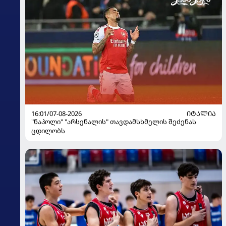
16:01/07-08-2026
ᲘᲢᲐᲚᲘᲐ
"ნაპოლი" "არსენალის" თავდამსხმელის შეძენას
ცდილობს