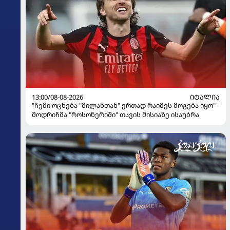
13:00/08-08-2026
ᲘᲢᲐᲚᲘᲐ
"ჩემი ოცნება "მილანთან" ერთად რაიმეს მოგება იყო" -
მოდრიჩმა "როსონერიში" თავის მისიაზე ისაუბრა