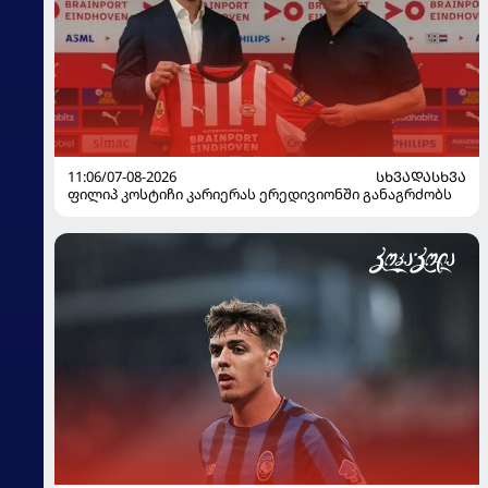
11:06/07-08-2026
ᲡᲮᲕᲐᲓᲐᲡᲮᲕᲐ
ფილიპ კოსტიჩი კარიერას ერედივიონში განაგრძობს