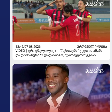
18:42/07-08-2026
ᲔᲠᲝᲕᲜᲣᲚᲘ ᲚᲘᲒᲐ
VIDEO | ეროვნული ლიგა | "რუსთავმა" უკეთ ითამაშა
და დამსახურებულად მოიგო, "ტორპედომ" გვიან
გაიღვიძა...