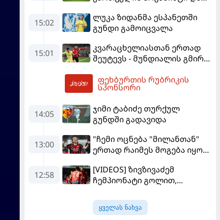
პსჟ-ს ფრე "მანჩესტერ
ლუკა ზიდანმა ესპანეთში
იუნაიტედთან"
15:02
გუნდი გამოიცვალა
კვარაცხელიასთან ერთად
15:01
შეუტევს - მუნდიალის გმირი
მალე პსჟ-ს ფეხბურთელი
ფეხბურთის რუბრიკის
გახდება
19:30
სპონსორი
ჯიმი ტაბიძე თურქულ
14:05
გუნდში გადავიდა
"ჩემი ოცნება "მილანთან"
13:00
ერთად რაიმეს მოგება იყო" -
მოდრიჩმა "როსონერიში"
[VIDEOS] ზივზივაძემ
თავის მისიაზე ისაუბრა
12:58
ჩემპიონატი გოლით,
"ჰაიდენჰაიმმა" კი
გამარჯვებით დაიწყო
ყველას ნახვა