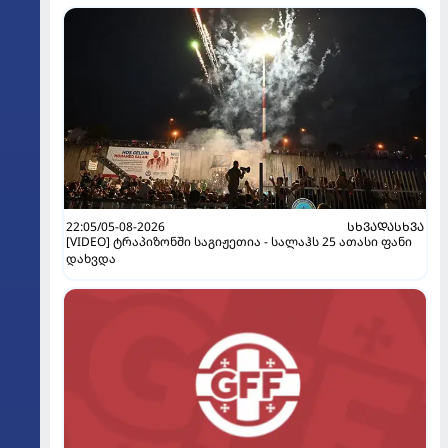
22:05/05-08-2026
ᲡᲮᲕᲐᲓᲐᲡᲮᲕᲐ
[VIDEO] ტრაპიზონში საგიჟეთია - სალაჰს 25 ათასი ფანი
დახვდა