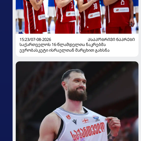
15:23/07-08-2026
ᲐᲡᲐᲙᲝᲑᲠᲘᲕᲘ ᲜᲐᲙᲠᲔᲑᲘ
საქართველოს 16-წლამდელთა ნაკრებმა
ევრობასკეტი ისრაელთან მარცხით გახსნა