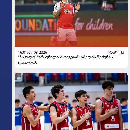
16:01/07-08-2026
ᲘᲢᲐᲚᲘᲐ
"ნაპოლი" "არსენალის" თავდამსხმელის შეძენას
ცდილობს