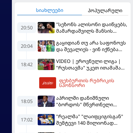
სიახლეები
პოპულარული
"სეზონს ალისონი დაიწყებს,
20:50
მამარდაშვილს შანსის
გამოსაყენებლად
გაყიდიან თუ არა საფონოვს
მოთმინება სჭირდება,
20:04
და შევალიეს - ვინ იქნება
რომელსაც 100%-ით
პსჟ-ს ძირითადი მეკარე?
მიიღებს" - განაცხადა
VIDEO | ეროვნული ლიგა |
"ლივერპულის" ყოფილმა
18:42
"რუსთავმა" უკეთ ითამაშა
მეკარემ
და დამსახურებულად
ფეხბურთის რუბრიკის
მოიგო, "ტორპედომ" გვიან
21:31
სპონსორი
გაიღვიძა...
აპრილში დანიშნული
18:05
"ბორდოს" მწვრთნელი
გადააყენეს
"რეალმა" "ლაიფციგისგან"
17:02
შემტევი 140 მილიონად
შეიძინა