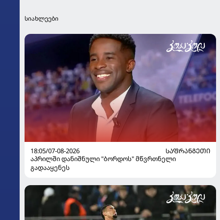
სიახლეები
18:05/07-08-2026
ᲡᲐᲤᲠᲐᲜᲒᲔᲗᲘ
აპრილში დანიშნული "ბორდოს" მწვრთნელი
გადააყენეს