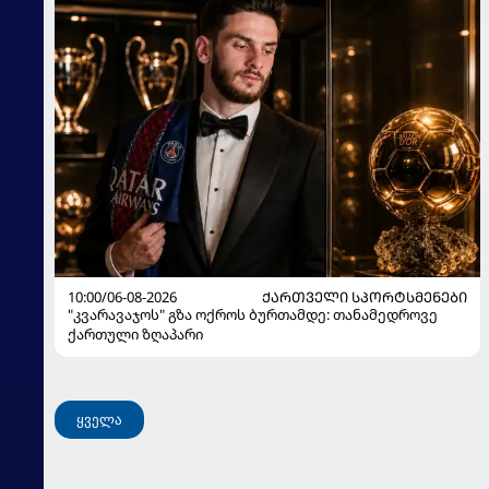
10:00/06-08-2026
ᲥᲐᲠᲗᲕᲔᲚᲘ ᲡᲞᲝᲠᲢᲡᲛᲔᲜᲔᲑᲘ
"კვარავაჯოს" გზა ოქროს ბურთამდე: თანამედროვე
ქართული ზღაპარი
ყველა