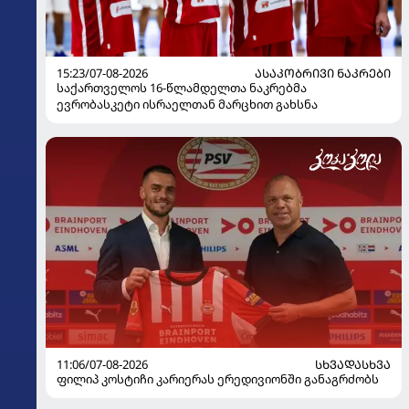
15:23/07-08-2026
ᲐᲡᲐᲙᲝᲑᲠᲘᲕᲘ ᲜᲐᲙᲠᲔᲑᲘ
საქართველოს 16-წლამდელთა ნაკრებმა
ევრობასკეტი ისრაელთან მარცხით გახსნა
11:06/07-08-2026
ᲡᲮᲕᲐᲓᲐᲡᲮᲕᲐ
ფილიპ კოსტიჩი კარიერას ერედივიონში განაგრძობს