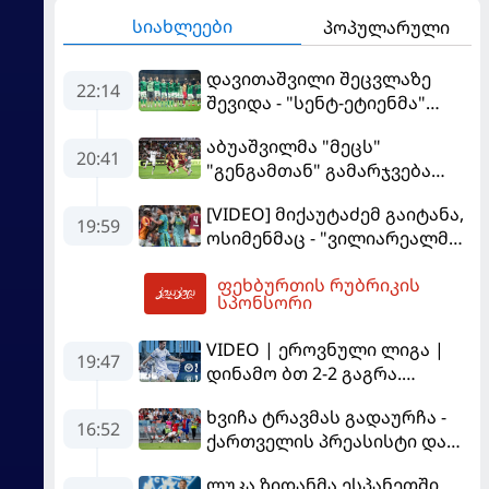
სიახლეები
პოპულარული
დავითაშვილი შეცვლაზე
22:14
შევიდა - "სენტ-ეტიენმა"
"სოშოს" მოუგო
აბუაშვილმა "მეცს"
20:41
"გენგამთან" გამარჯვება
მოუპოვა
[VIDEO] მიქაუტაძემ გაიტანა,
19:59
ოსიმენმაც - "ვილიარეალმა"
სტამბოლში
ფეხბურთის რუბრიკის
"გალათასარაის" მოუგო
05:06
სპონსორი
VIDEO | ეროვნული ლიგა |
19:47
დინამო ბთ 2-2 გაგრა.
გამოსყიდული "დანაშაული"
ხვიჩა ტრავმას გადაურჩა -
16:52
ქართველის პრეასისტი და
პსჟ-ს ფრე "მანჩესტერ
ლუკა ზიდანმა ესპანეთში