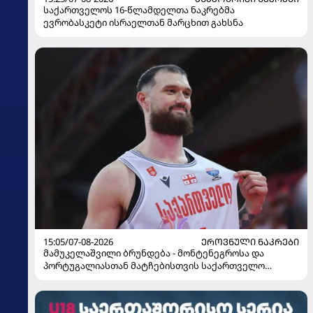
საქართველოს 16-წლამდელთა ნაკრებმა
ევრობასკეტი ისრაელთან მარცხით გახსნა
15:05/07-08-2026
ᲔᲠᲝᲕᲜᲣᲚᲘ ᲜᲐᲙᲠᲔᲑᲘ
მამუკელაშვილი ბრუნდება - მონტენეგროსა და
პორტუგალიასთან მატჩებისთვის საქართველო
მზადებას 15 კალათბურთელით იწყებს