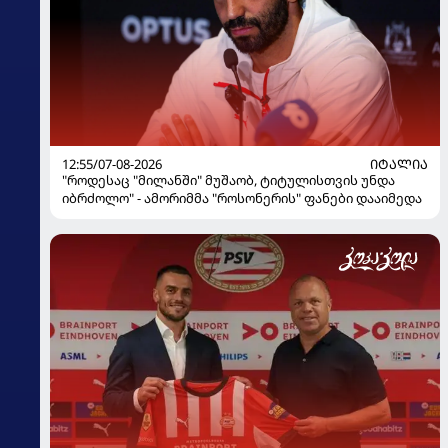
12:55/07-08-2026
ᲘᲢᲐᲚᲘᲐ
"როდესაც "მილანში" მუშაობ, ტიტულისთვის უნდა
იბრძოლო" - ამორიმმა "როსონერის" ფანები დააიმედა