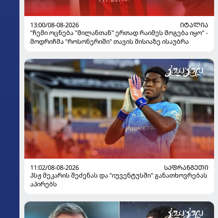
13:00/08-08-2026
ᲘᲢᲐᲚᲘᲐ
"ჩემი ოცნება "მილანთან" ერთად რაიმეს მოგება იყო" -
მოდრიჩმა "როსონერიში" თავის მისიაზე ისაუბრა
11:02/08-08-2026
ᲡᲐᲤᲠᲐᲜᲒᲔᲗᲘ
პსჟ მეკარის შეძენას და "იუვენტუსში" განათხოვრებას
აპირებს