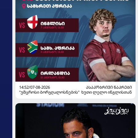
14:52/07-08-2026
ᲐᲡᲐᲙᲝᲑᲠᲘᲕᲘ ᲜᲐᲙᲠᲔᲑᲘ
"უმცროსი ბორჯღალოსნების" ხუთი ლელო ინგლისთან