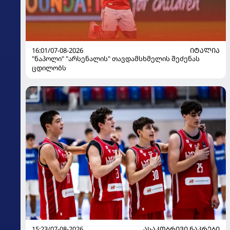
16:01/07-08-2026
ᲘᲢᲐᲚᲘᲐ
"ნაპოლი" "არსენალის" თავდამსხმელის შეძენას
ცდილობს
15:23/07-08-2026
ᲐᲡᲐᲙᲝᲑᲠᲘᲕᲘ ᲜᲐᲙᲠᲔᲑᲘ