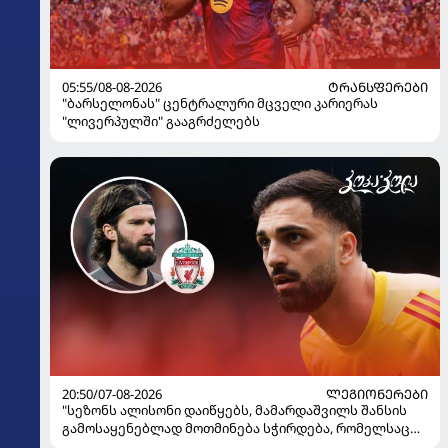
05:55/08-08-2026
ᲢᲠᲐᲜᲡᲤᲔᲠᲔᲑᲘ
"ბარსელონას" ცენტრალური მცველი კარიერას
"ლივერპულში" გააგრძელებს
20:50/07-08-2026
ᲚᲔᲒᲘᲝᲜᲔᲠᲔᲑᲘ
"სეზონს ალისონი დაიწყებს, მამარდაშვილს შანსის
გამოსაყენებლად მოთმინება სჭირდება, რომელსაც
100%-ით მიიღებს" - განაცხადა "ლივერპულის"