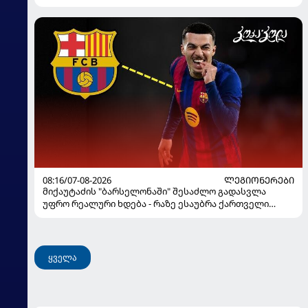
08:16/07-08-2026
ᲚᲔᲒᲘᲝᲜᲔᲠᲔᲑᲘ
მიქაუტაძის "ბარსელონაში" შესაძლო გადასვლა
უფრო რეალური ხდება - რაზე ესაუბრა ქართველი
კატალონიელთა მთავარ მწვრთნელს
ყველა