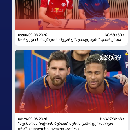
09:00/09-08-2026
ᲒᲔᲠᲛᲐᲜᲘᲐ
ნორვეგიის ნაკრების მეკარე "ლაიფციგში" დაბრუნდა
08:29/09-08-2026
ᲡᲮᲕᲐᲓᲐᲡᲮᲕᲐ
"ნეიმარმა "ოქროს ბურთი" მესის გამო ვერ მოიგო" -
ბრაზილიელის ყოფილი აგენტი