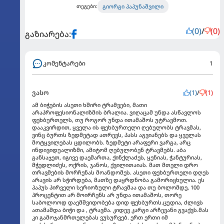
გიორგი პაპუნაშვილი
თეგები:
(0)
/
(0)
გაზიარება:
კომენტარები
1
ვასო
(1)
/
(1)
ამ ბიჭების ასეთი ხშირი ტრამვები, მათი
არაპროფესიონალიზმის ბრალია. ვიღაცამ უნდა ასწავლოს
ფეხბურთელს, თუ როგორ უნდა ითამაშოს უტრავმოთ.
დააკვირდით, ყველა ის ფეხბურთელი ღებულობს ტრავმას,
ვინც ბურთს ზედმეტად ათრევს, პასს აგვიანებს და ყველას
მოტყვილებას ცდილობს. ზედმეტი არაფერი ვარგა, არც
ინდივიდუალიზმი, ამიტომ ღებულობენ ტრავმებს. აბა
განსაჯეთ, იგივე დაემართა, ქინქლაძეს, ყენიას, ჭანტურიას,
მჭედლიძეს, ოქრის, ჯანოს, ქვილითაიას. მათ მთელი დრო
თრავმების მორჩენას მოანდომეს. ასეთი ფეხბურთელი დღეს
არავის არ სჭირდება, მათზე დაყრდნობა გამორიცხულია. ეს
პაპუს პირველი სერიოზული ტრავმაა და თუ ბოლომდე, 100
პროცენტით არ მოირჩენს არ უნდა ითამაშოს, თორე
საბოლოოდ დაემშვიდობება დიდ ფეხბურთს.ცუდია, ძლივს
ათამაშდა ბიჭი და , ტრავმა. კიდევ კარგი არჩევანი გვაქვს.მას
კი გამოჯანმრთელებას ვუსურვებ. ერთ ერთი იმ