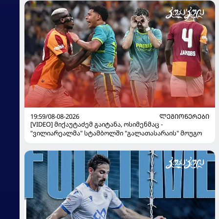
19:59/08-08-2026
ᲚᲔᲒᲘᲝᲜᲔᲠᲔᲑᲘ
[VIDEO] მიქაუტაძემ გაიტანა, ოსიმენმაც -
"ვილიარეალმა" სტამბოლში "გალათასარაის" მოუგო