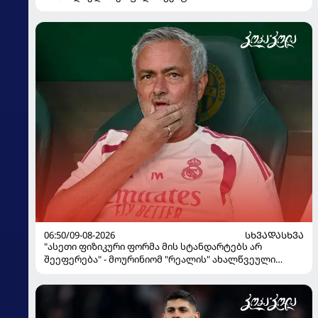
06:50/09-08-2026
ᲡᲮᲕᲐᲓᲐᲡᲮᲕᲐ
"ასეთი ფიზიკური ფორმა მის სტანდარტებს არ
შეეფერება" - მოურინიომ "რეალის" ახალწვეული
გააკრიტიკა