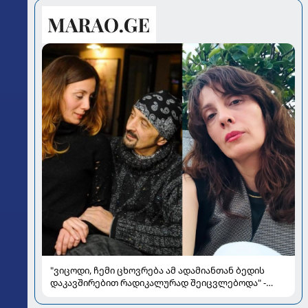
"ვიცოდი, ჩემი ცხოვრება ამ ადამიანთან ბედის
დაკავშირებით რადიკალურად შეიცვლებოდა" -
ნინო ჟვანია დატო ევგენიძესთან ქორწინებასა და
ოჯახზე