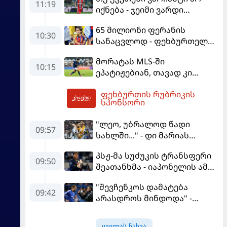
11:19
იქნება - ჯეიმი ვარდი
შესაძლოა, ინგლისში
65 მილიონი ფერანის
დაბრუნდეს
10:30
სანაცვლოდ - ფეხბურთელს
პსჟ-ში სურს, "ბარსა" კი
მორატას MLS-ში
სოლიდური თანხის მიღებას
10:15
ეპატიჟებიან, თავად კი
გეგმავს
ფაბრეგასის
ფეხბურთის რუბრიკის
გადაწყვეტილებას ელის
12:02
სპონსორი
"ლეო, უბრალოდ წადი
09:57
სახლში..." - დი მარიას
ემოციური წერილი მესის
პსჟ-მა სუძუკის ტრანსფერი
09:50
შეათანხმა - იაპონელის ამ
სეზონის მომავალი
"შევჩენკოს დამატება
შევალიეს
09:42
არასდროს მინდოდა" -
გადაწყვეტილებაზე გადის
მოურინიომ უკრაინელის
ტრანსფერი გაიხსენა
ყველას ნახვა