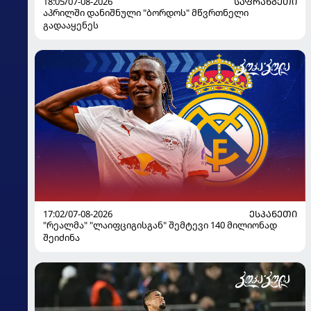
18:05/07-08-2026
ᲡᲐᲤᲠᲐᲜᲒᲔᲗᲘ
აპრილში დანიშნული "ბორდოს" მწვრთნელი
გადააყენეს
17:02/07-08-2026
ᲔᲡᲞᲐᲜᲔᲗᲘ
"რეალმა" "ლაიფციგისგან" შემტევი 140 მილიონად
შეიძინა