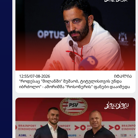
12:55/07-08-2026
ᲘᲢᲐᲚᲘᲐ
"როდესაც "მილანში" მუშაობ, ტიტულისთვის უნდა
იბრძოლო" - ამორიმმა "როსონერის" ფანები დააიმედა