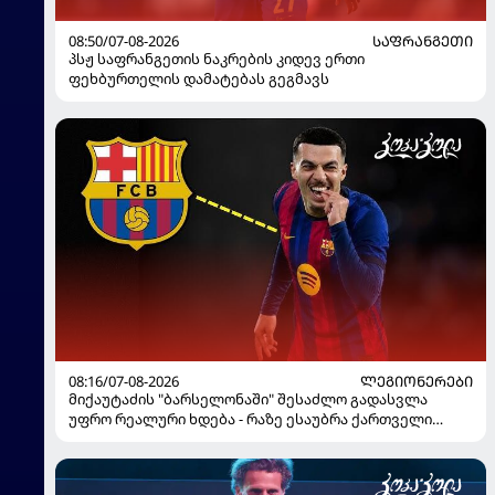
08:50/07-08-2026
ᲡᲐᲤᲠᲐᲜᲒᲔᲗᲘ
პსჟ საფრანგეთის ნაკრების კიდევ ერთი
ფეხბურთელის დამატებას გეგმავს
08:16/07-08-2026
ᲚᲔᲒᲘᲝᲜᲔᲠᲔᲑᲘ
მიქაუტაძის "ბარსელონაში" შესაძლო გადასვლა
უფრო რეალური ხდება - რაზე ესაუბრა ქართველი
კატალონიელთა მთავარ მწვრთნელს