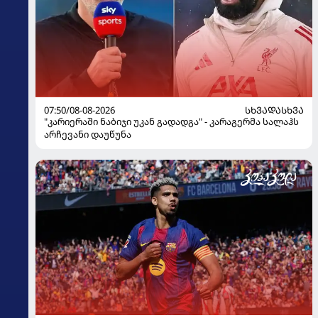
07:50/08-08-2026
ᲡᲮᲕᲐᲓᲐᲡᲮᲕᲐ
"კარიერაში ნაბიჯი უკან გადადგა" - კარაგერმა სალაჰს
არჩევანი დაუწუნა