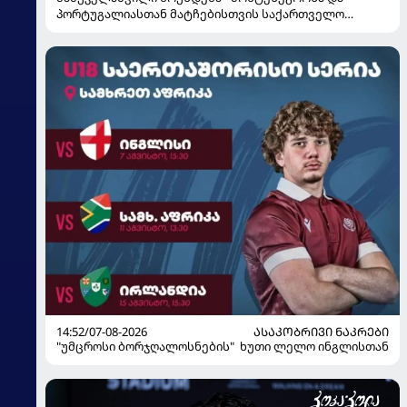
პორტუგალიასთან მატჩებისთვის საქართველო
მზადებას 15 კალათბურთელით იწყებს
14:52/07-08-2026
ᲐᲡᲐᲙᲝᲑᲠᲘᲕᲘ ᲜᲐᲙᲠᲔᲑᲘ
"უმცროსი ბორჯღალოსნების" ხუთი ლელო ინგლისთან