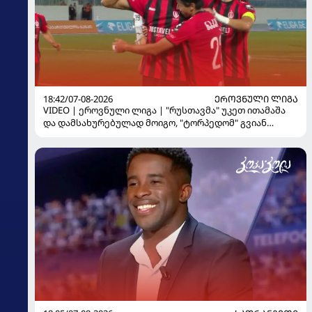
18:42/07-08-2026
ᲔᲠᲝᲕᲜᲣᲚᲘ ᲚᲘᲒᲐ
VIDEO | ეროვნული ლიგა | "რუსთავმა" უკეთ ითამაშა
და დამსახურებულად მოიგო, "ტორპედომ" გვიან
გაიღვიძა...