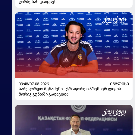
ღირსებას დაიცავს
09:48/07-08-2026
ᲘᲜᲒᲚᲘᲡᲘ
სარეკორდო შენაძენი - ტრაფორდი პრემიერ ლიგის
მორიგ გუნდში გადავიდა