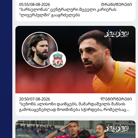
05:55/08-08-2026
ᲢᲠᲐᲜᲡᲤᲔᲠᲔᲑᲘ
"ბარსელონას" ცენტრალური მცველი კარიერას
"ლივერპულში" გააგრძელებს
20:50/07-08-2026
ᲚᲔᲒᲘᲝᲜᲔᲠᲔᲑᲘ
"სეზონს ალისონი დაიწყებს, მამარდაშვილს შანსის
გამოსაყენებლად მოთმინება სჭირდება, რომელსაც
100%-ით მიიღებს" - განაცხადა "ლივერპულის"
ყოფილმა მეკარემ