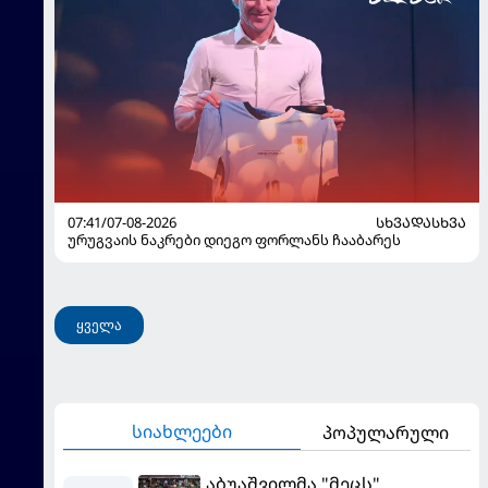
07:41/07-08-2026
ᲡᲮᲕᲐᲓᲐᲡᲮᲕᲐ
ურუგვაის ნაკრები დიეგო ფორლანს ჩააბარეს
ყველა
სიახლეები
პოპულარული
აბუაშვილმა "მეცს"