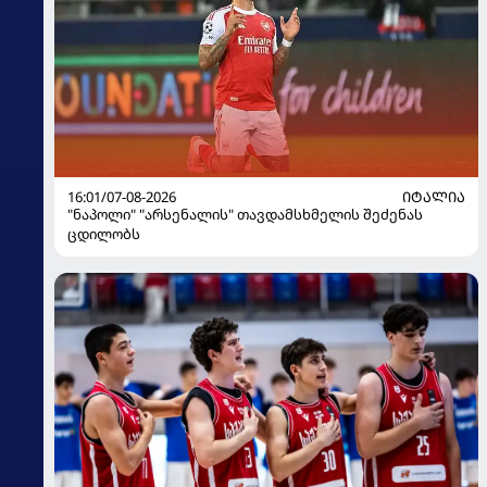
16:01/07-08-2026
ᲘᲢᲐᲚᲘᲐ
"ნაპოლი" "არსენალის" თავდამსხმელის შეძენას
ცდილობს