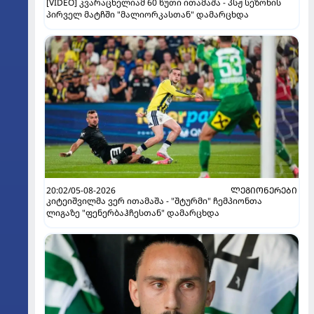
[VIDEO] კვარაცხელიამ 60 წუთი ითამაშა - პსჟ სეზონის
პირველ მატჩში "მალიორკასთან" დამარცხდა
20:02/05-08-2026
ᲚᲔᲒᲘᲝᲜᲔᲠᲔᲑᲘ
კიტეიშვილმა ვერ ითამაშა - "შტურმი" ჩემპიონთა
ლიგაზე "ფენერბაჰჩესთან" დამარცხდა