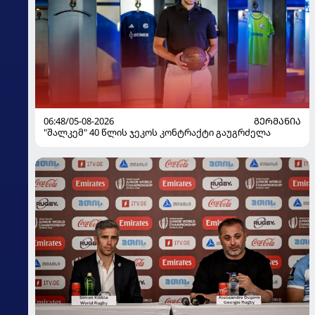
06:48/05-08-2026
ᲒᲔᲠᲛᲐᲜᲘᲐ
"შალკემ" 40 წლის ჯეკოს კონტრაქტი გაუგრძელა