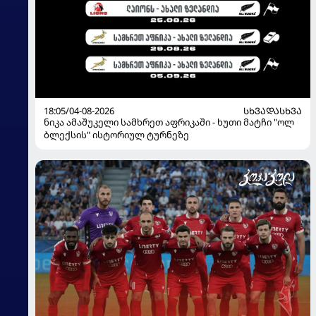
18:05/04-08-2026
ᲡᲮᲕᲐᲓᲐᲡᲮᲕᲐ
ნიკა ამაშუკელი სამხრეთ აფრიკაში - ხუთი მატჩი "ოლ
ბლექსის" ისტორიულ ტურნეზე