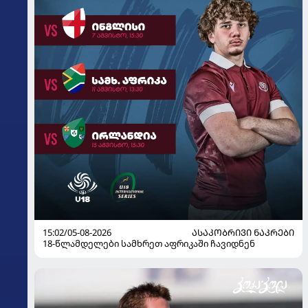
15:02/05-08-2026
ᲐᲡᲐᲙᲝᲑᲠᲘᲕᲘ ᲜᲐᲙᲠᲔᲑᲘ
18-წლამდელები სამხრეთ აფრიკაში ჩავიდნენ