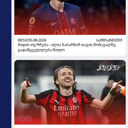
08:53/05-08-2026
ᲡᲐᲤᲠᲐᲜᲒᲔᲗᲘ
მიდის თუ რჩება - ილია ზაბარნიმ თავის მომავალზე
გადაწყვეტილება მიიღო