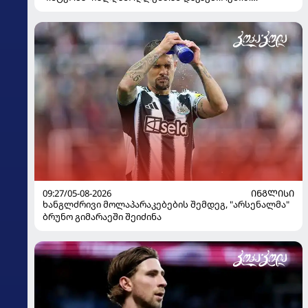
გადაწყვეტილება მიიღო
09:27/05-08-2026
ᲘᲜᲒᲚᲘᲡᲘ
ხანგლძრივი მოლაპარაკებების შემდეგ, "არსენალმა"
ბრუნო გიმარაეში შეიძინა