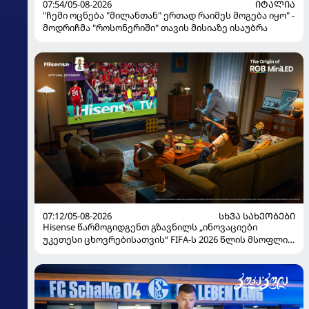
07:54/05-08-2026
ᲘᲢᲐᲚᲘᲐ
"ჩემი ოცნება "მილანთან" ერთად რაიმეს მოგება იყო" -
მოდრიჩმა "როსონერიში" თავის მისიაზე ისაუბრა
07:12/05-08-2026
ᲡᲮᲕᲐ ᲡᲐᲮᲔᲝᲑᲔᲑᲘ
Hisense წარმოგიდგენთ გზავნილს „ინოვაციები
უკეთესი ცხოვრებისათვის“ FIFA-ს 2026 წლის მსოფლიო
ჩემპიონატზე