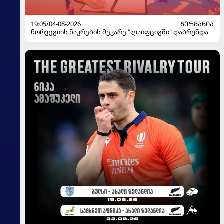
19:05/04-08-2026
ᲒᲔᲠᲛᲐᲜᲘᲐ
ნორვეგიის ნაკრების მეკარე "ლაიფციგში" დაბრუნდა