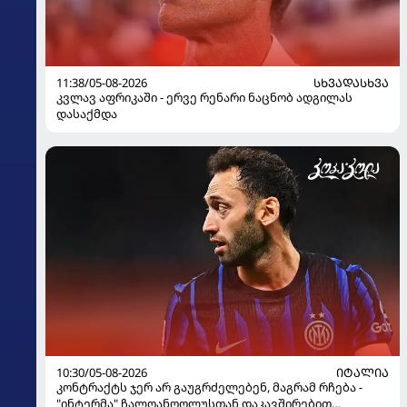
11:38/05-08-2026
ᲡᲮᲕᲐᲓᲐᲡᲮᲕᲐ
კვლავ აფრიკაში - ერვე რენარი ნაცნობ ადგილას
დასაქმდა
10:30/05-08-2026
ᲘᲢᲐᲚᲘᲐ
კონტრაქტს ჯერ არ გაუგრძელებენ, მაგრამ რჩება -
"ინტერმა" ჩალღანოღლუსთან დაკავშირებით