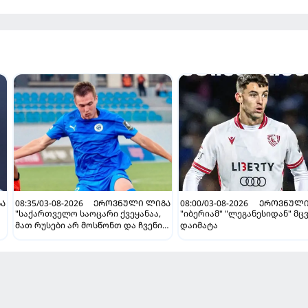
Ა
08:35/03-08-2026
ᲔᲠᲝᲕᲜᲣᲚᲘ ᲚᲘᲒᲐ
08:00/03-08-2026
ᲔᲠᲝᲕᲜᲣᲚᲘ
"საქართველო საოცარი ქვეყანაა,
"იბერიამ" "ლეგანესიდან" მც
მათ რუსები არ მოსწონთ და ჩვენი
დაიმატა
მსგავსი მენტალიტეტი აქვთ" -
ინტერვიუ "გაგრას" უკრაინელ
ფორვარდთან