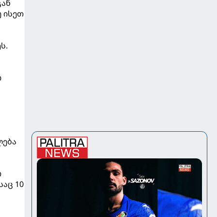
გან
ე ისეთ
ს.
ი
ლება
ს
თ
საც 10