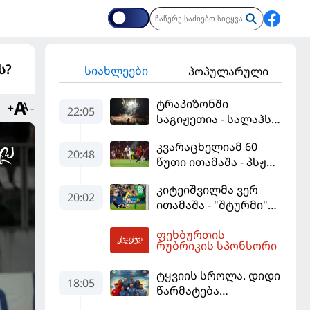
ს?
სიახლეები
პოპულარული
ტრაპიზონში
+
-
22:05
საგიჟეთია - სალაჰს
25 ათასი ფანი
კვარაცხელიამ 60
დახვდა
20:48
წუთი ითამაშა - პსჟ
სეზონის პირველ
კიტეიშვილმა ვერ
მატჩში
20:02
ითამაშა - "შტურმი"
"მალიორკასთან"
ჩემპიონთა ლიგაზე
დამარცხდა
ფეხბურთის
"ფენერბაჰჩესთან"
04:18
რუბრიკის სპონსორი
დამარცხდა
ტყვიის სროლა. დიდი
18:05
წარმატება
ვროცლავში