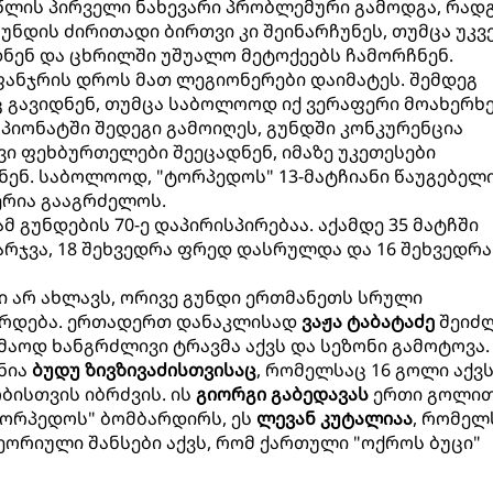
 წლის პირველი ნახევარი პრობლემური გამოდგა, რად
უნდის ძირითადი ბირთვი კი შეინარჩუნეს, თუმცა უკვ
ნენ და ცხრილში უშუალო მეტოქეებს ჩამორჩნენ.
ანჯრის დროს მათ ლეგიონერები დაიმატეს. შემდეგ
 გავიდნენ, თუმცა საბოლოოდ იქ ვერაფერი მოახერხე
პიონატში შედეგი გამოიღეს, გუნდში კონკურენცია
 ფეხბურთელები შეეცადნენ, იმაზე უკეთესები
ვნენ. საბოლოოდ, "ტორპედოს" 13-მატჩიანი წაუგებელ
სერია გააგრძელოს.
ამ გუნდების 70-ე დაპირისპირებაა. აქამდე 35 მატჩში
არჯვა, 18 შეხვედრა ფრედ დასრულდა და 16 შეხვედრა
ი არ ახლავს, ორივე გუნდი ერთმანეთს სრული
ირდება. ერთადერთ დანაკლისად
ვაჟა ტაბატაძე
შეიძ
მაოდ ხანგრძლივი ტრავმა აქვს და სეზონი გამოტოვა.
ნია
ბუდუ ზივზივაძისთვისაც
, რომელსაც 16 გოლი აქვ
ისთვის იბრძვის. ის
გიორგი გაბედავას
ერთი გოლი
"ტორპედოს" ბომბარდირს, ეს
ლევან კუტალიაა
, რომელ
ეორიული შანსები აქვს, რომ ქართული "ოქროს ბუცი"