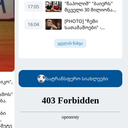
"ნაპოლიმ" "ბაიერს"
17:05
მცველი 30 მილიონად
მიჰყიდა
[PHOTO] "ჩემი
16:04
სათამაშოები" -
რონალდომ თავისი
ძვირფასი ავტოპარკი
ყველას ნახვა
აჩვენა
სატრანსფერო სიახლეები
იკო",
ამოს"
ბა.
ები
,
ამეტე