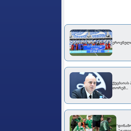
ეროვნული 
ქეცბაიას
თორემ...
"დინამ
- "ჟალ