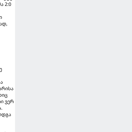
 2:0
ი
ად,
ე
ხა
არისა
ხიც
რი ვერ
.
ოდგა