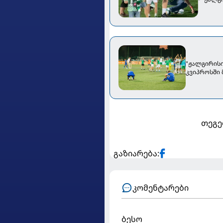
"ჟალგირისი
კვიპროსში
თეგე
გაზიარება:
კომენტარები
ბესო