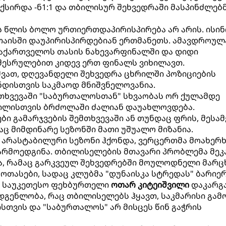
ქსირდა -ნ1:1 და თბილისურ შეხვედრაში მასპინძლებმა
ის წლის ბოლო ურთიერთდაპირისპირება არ არის. ისინ
ქუთაისში დაუპირისპირდებიან ერთმანეთს. ამავდროულ
საქართველოს თასის ნახევარფინალში და დიდი
შესრულებით კიდევ ერთ ფინალს ვიხილავთ.
შვათ, დღევანდელი შეხვედრა ცხრილში პოზიციების
ნდისთვის საკმაოდ მნიშვნელოვანია.
მთხვევაში "საბურთალოსთან" სხვაობას ორ ქულამდე
გილისთვის ბრძოლაში ძალიან დაუახლოვდება.
ი გამარჯვების შემთხვევაში ან თუნდაც ფრის, მესამ
აც მიმდინარე სეზონში მათი უშუალო მიზანია.
 არასტაბილური სეზონი ჰქონდა, ვერცერთმა მოახერ
არმოედგინა. თბილისელების მთავარი პრობლემა მეკ
ა, რამაც გარკვეულ შეხვედრებში მოულოდნელი მარც
როთასები, სადაც კლუბმა "დუნაისკა სტრედას" ბარიე
ს საუკეთესო ფეხბურთელი
ოთარ კიტეიშვილი
დაკარგა
მადგენლობა, რაც თბილისელებს ჰყავთ, საკმარისი გამ
თვის და "საბურთალოს" არ მისცეს წინ გაჭრის