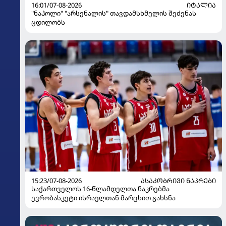
16:01/07-08-2026
ᲘᲢᲐᲚᲘᲐ
"ნაპოლი" "არსენალის" თავდამსხმელის შეძენას
ცდილობს
15:23/07-08-2026
ᲐᲡᲐᲙᲝᲑᲠᲘᲕᲘ ᲜᲐᲙᲠᲔᲑᲘ
საქართველოს 16-წლამდელთა ნაკრებმა
ევრობასკეტი ისრაელთან მარცხით გახსნა