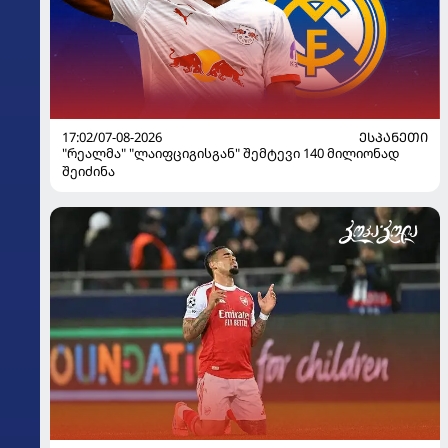
17:02/07-08-2026
ᲔᲡᲞᲐᲜᲔᲗᲘ
"რეალმა" "ლაიფციგისგან" შემტევი 140 მილიონად
შეიძინა