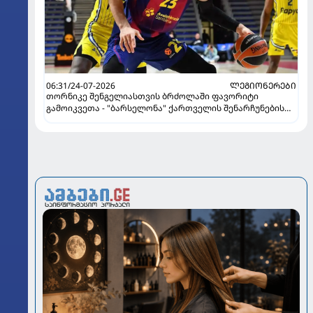
06:31/24-07-2026
ᲚᲔᲒᲘᲝᲜᲔᲠᲔᲑᲘ
თორნიკე შენგელიასთვის ბრძოლაში ფავორიტი
გამოიკვეთა - "ბარსელონა" ქართველის შენარჩუნების
იმედს არ კარგავს