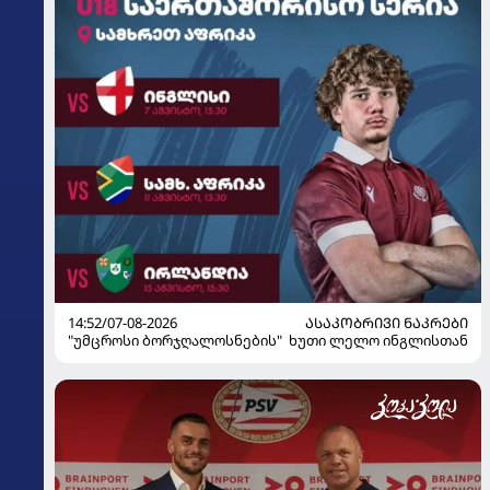
14:52/07-08-2026
ᲐᲡᲐᲙᲝᲑᲠᲘᲕᲘ ᲜᲐᲙᲠᲔᲑᲘ
"უმცროსი ბორჯღალოსნების" ხუთი ლელო ინგლისთან