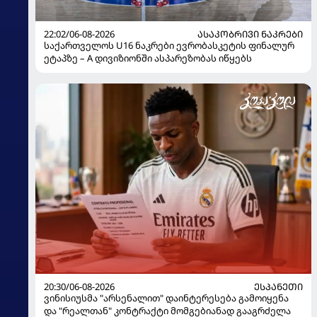
22:02/06-08-2026
ᲐᲡᲐᲙᲝᲑᲠᲘᲕᲘ ᲜᲐᲙᲠᲔᲑᲘ
საქართველოს U16 ნაკრები ევრობასკეტის ფინალურ
ეტაპზე – A დივიზიონში ასპარეზობას იწყებს
20:30/06-08-2026
ᲔᲡᲞᲐᲜᲔᲗᲘ
ვინისიუსმა "არსენალით" დაინტერესება გამოიყენა
და "რეალთან" კონტრაქტი მომგებიანად გააგრძელა