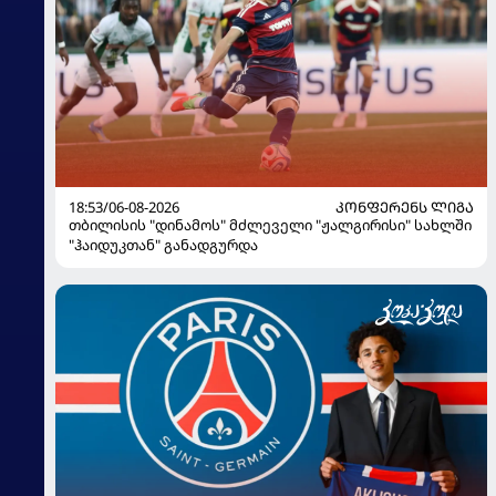
18:53/06-08-2026
ᲙᲝᲜᲤᲔᲠᲔᲜᲡ ᲚᲘᲒᲐ
თბილისის "დინამოს" მძლეველი "ჟალგირისი" სახლში
"ჰაიდუკთან" განადგურდა