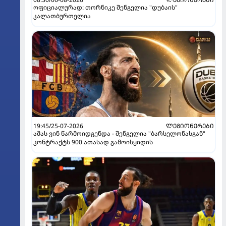
ოფიციალურად: თორნიკე შენგელია "დუბაის"
კალათბურთელია
19:45/25-07-2026
ᲚᲔᲒᲘᲝᲜᲔᲠᲔᲑᲘ
ამას ვინ წარმოიდგენდა - შენგელია "ბარსელონასგან"
კონტრაქტს 900 ათასად გამოისყიდის