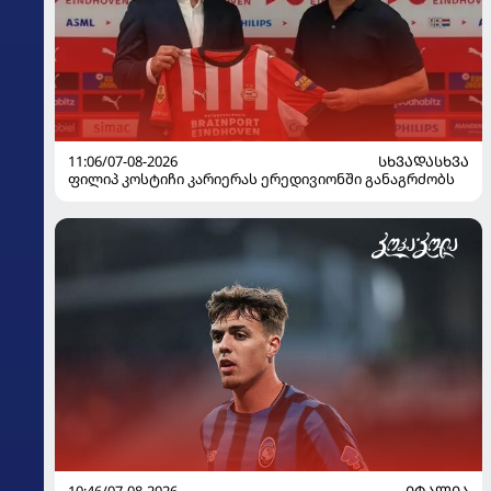
11:06/07-08-2026
ᲡᲮᲕᲐᲓᲐᲡᲮᲕᲐ
ფილიპ კოსტიჩი კარიერას ერედივიონში განაგრძობს