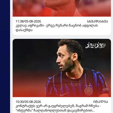
11:38/05-08-2026
ᲡᲮᲕᲐᲓᲐᲡᲮᲕᲐ
კვლავ აფრიკაში - ერვე რენარი ნაცნობ ადგილას
დასაქმდა
10:30/05-08-2026
ᲘᲢᲐᲚᲘᲐ
კონტრაქტს ჯერ არ გაუგრძელებენ, მაგრამ რჩება -
"ინტერმა" ჩალღანოღლუსთან დაკავშირებით