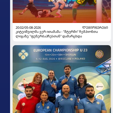
20:02/05-08-2026
ᲚᲔᲒᲘᲝᲜᲔᲠᲔᲑᲘ
კიტეიშვილმა ვერ ითამაშა - "შტურმი" ჩემპიონთა
ლიგაზე "ფენერბაჰჩესთან" დამარცხდა