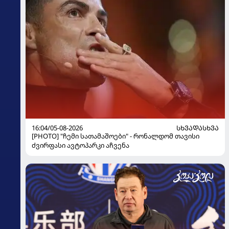
16:04/05-08-2026
ᲡᲮᲕᲐᲓᲐᲡᲮᲕᲐ
[PHOTO] "ჩემი სათამაშოები" - რონალდომ თავისი
ძვირფასი ავტოპარკი აჩვენა