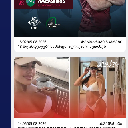
15:02/05-08-2026
ᲐᲡᲐᲙᲝᲑᲠᲘᲕᲘ ᲜᲐᲙᲠᲔᲑᲘ
18-წლამდელები სამხრეთ აფრიკაში ჩავიდნენ
14:05/05-08-2026
ᲡᲮᲕᲐᲓᲐᲡᲮᲕᲐ
ქორწილის წინ რონალდოს საცოლეს სქელი უწოდეს -