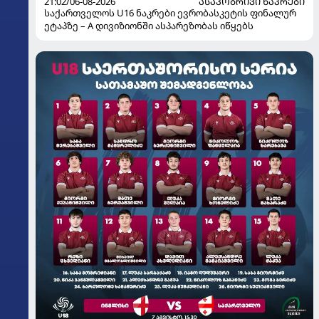
21:02/06-08-2026
ᲐᲡᲐᲙᲝᲑᲠᲘᲕᲘ ᲜᲐᲙᲠᲔᲑᲘ
საქართველოს U16 ნაკრები ევრობასკეტის ფინალურ
ეტაპზე – A დივიზიონში ასპარეზობას იწყებს