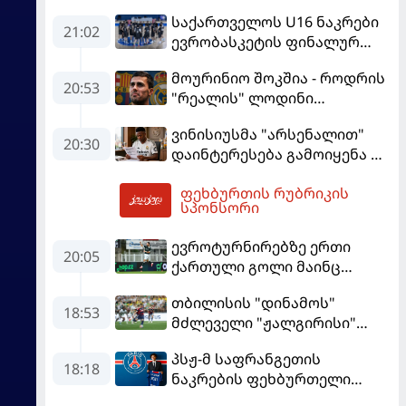
საქართველოს U16 ნაკრები
21:02
ევრობასკეტის ფინალურ
ეტაპზე – A დივიზიონში
მოურინიო შოკშია - როდრის
ასპარეზობას იწყებს
20:53
"რეალის" ლოდინი
მობეზრდა და
ვინისიუსმა "არსენალით"
"ბარსელონაში" გადადის
20:30
დაინტერესება გამოიყენა და
"რეალთან" კონტრაქტი
ფეხბურთის რუბრიკის
მომგებიანად გააგრძელა
21:44
სპონსორი
ევროტურნირებზე ერთი
20:05
ქართული გოლი მაინც
გავიდა
თბილისის "დინამოს"
18:53
მძლეველი "ჟალგირისი"
სახლში "ჰაიდუკთან"
პსჟ-მ საფრანგეთის
განადგურდა
18:18
ნაკრების ფეხბურთელი
დაიმატა