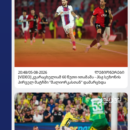
20:48/05-08-2026
ᲚᲔᲒᲘᲝᲜᲔᲠᲔᲑᲘ
[VIDEO] კვარაცხელიამ 60 წუთი ითამაშა - პსჟ სეზონის
პირველ მატჩში "მალიორკასთან" დამარცხდა