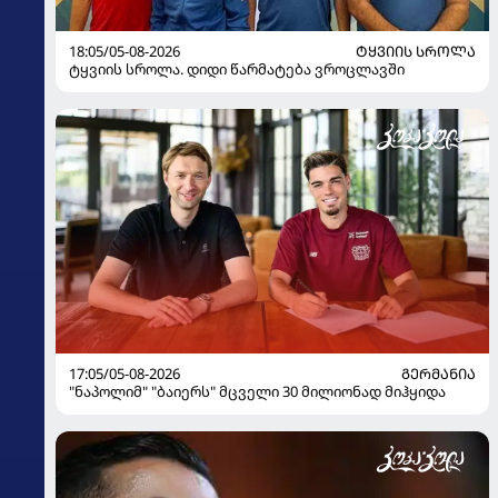
18:05/05-08-2026
ᲢᲧᲕᲘᲘᲡ ᲡᲠᲝᲚᲐ
ტყვიის სროლა. დიდი წარმატება ვროცლავში
17:05/05-08-2026
ᲒᲔᲠᲛᲐᲜᲘᲐ
"ნაპოლიმ" "ბაიერს" მცველი 30 მილიონად მიჰყიდა