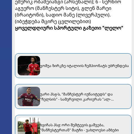
ემერიკ ობამეიანგი (არსენალი); 6 - სერხიო
აგუერო (მანჩესტერ სიტი), გლენ მარეი
(ბრაიტონი), სადიო მანე (ლივერპული).
(იბეჭდება მცირე ცვლილებით)
ყოველდღიური სპორტული გაზეთი "ლელო"
ჯოშუა ზირკზე იტალიის ჩემპიონატს უბრუნდება
უარი პსჟ-ს, "მანჩესტერ იუნაიტედს" და
"ჩელსის" - სამერვილი კარიერას "ალ-
ჰილალში" გააგრძელებს
ხვიჩას პსჟ: ორი შემტევის გაშვება,
"მანჩესტერთან" მატჩი - უახლოესი ამბები