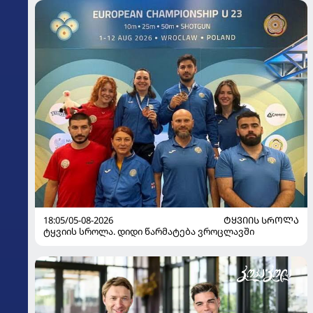
18:05/05-08-2026
ᲢᲧᲕᲘᲘᲡ ᲡᲠᲝᲚᲐ
ტყვიის სროლა. დიდი წარმატება ვროცლავში