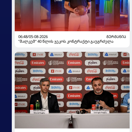
06:48/05-08-2026
ᲒᲔᲠᲛᲐᲜᲘᲐ
"შალკემ" 40 წლის ჯეკოს კონტრაქტი გაუგრძელა