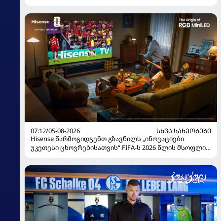
07:12/05-08-2026
ᲡᲮᲕᲐ ᲡᲐᲮᲔᲝᲑᲔᲑᲘ
Hisense წარმოგიდგენთ გზავნილს „ინოვაციები
უკეთესი ცხოვრებისათვის“ FIFA-ს 2026 წლის მსოფლიო
ჩემპიონატზე