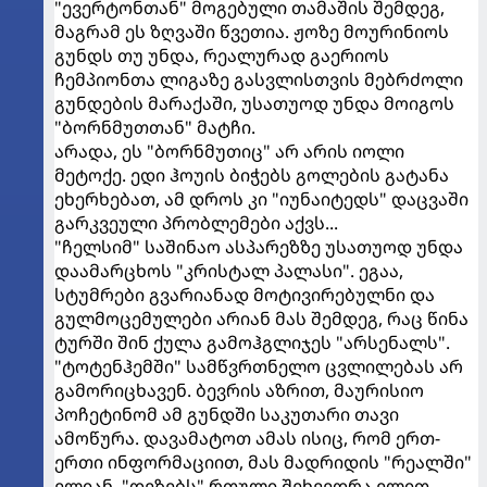
"ევერტონთან" მოგებული თამაშის შემდეგ,
მაგრამ ეს ზღვაში წვეთია. ჟოზე მოურინიოს
გუნდს თუ უნდა, რეალურად გაერიოს
ჩემპიონთა ლიგაზე გასვლისთვის მებრძოლი
გუნდების მარაქაში, უსათუოდ უნდა მოიგოს
"ბორნმუთთან" მატჩი.
არადა, ეს "ბორნმუთიც" არ არის იოლი
მეტოქე. ედი ჰოუის ბიჭებს გოლების გატანა
ეხერხებათ, ამ დროს კი "იუნაიტედს" დაცვაში
გარკვეული პრობლემები აქვს...
"ჩელსიმ" საშინაო ასპარეზზე უსათუოდ უნდა
დაამარცხოს "კრისტალ პალასი". ეგაა,
სტუმრები გვარიანად მოტივირებულნი და
გულმოცემულები არიან მას შემდეგ, რაც წინა
ტურში შინ ქულა გამოჰგლიჯეს "არსენალს".
"ტოტენჰემში" სამწვრთნელო ცვლილებას არ
გამორიცხავენ. ბევრის აზრით, მაურისიო
პოჩეტინომ ამ გუნდში საკუთარი თავი
ამოწურა. დავამატოთ ამას ისიც, რომ ერთ-
ერთი ინფორმაციით, მას მადრიდის "რეალში"
ელიან. "დეზებს" რთული შეხვედრა ელით -