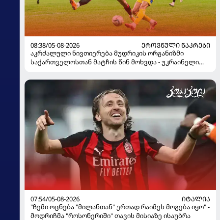
08:38/05-08-2026
ᲔᲠᲝᲕᲜᲣᲚᲘ ᲜᲐᲙᲠᲔᲑᲘ
აკრძალული ნივთიერება მუდრიკის ორგანიზმი
საქართველოსთან მატჩის წინ მოხვდა - უკრაინელი
ჟურნალისტი ფეხბურთელის დისკვალიფიკაციაზე
ინფორმაციას ავრცელებს
07:54/05-08-2026
ᲘᲢᲐᲚᲘᲐ
"ჩემი ოცნება "მილანთან" ერთად რაიმეს მოგება იყო" -
მოდრიჩმა "როსონერიში" თავის მისიაზე ისაუბრა