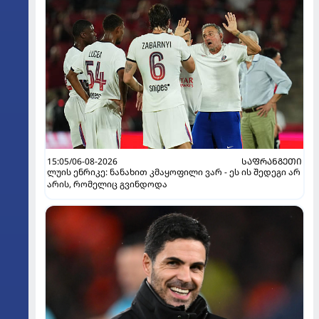
15:05/06-08-2026
ᲡᲐᲤᲠᲐᲜᲒᲔᲗᲘ
ლუის ენრიკე: ნანახით კმაყოფილი ვარ - ეს ის შედეგი არ
არის, რომელიც გვინდოდა