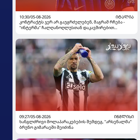
10:30/05-08-2026
ᲘᲢᲐᲚᲘᲐ
კონტრაქტს ჯერ არ გაუგრძელებენ, მაგრამ რჩება -
"ინტერმა" ჩალღანოღლუსთან დაკავშირებით
გადაწყვეტილება მიიღო
09:27/05-08-2026
ᲘᲜᲒᲚᲘᲡᲘ
ხანგლძრივი მოლაპარაკებების შემდეგ, "არსენალმა"
ბრუნო გიმარაეში შეიძინა