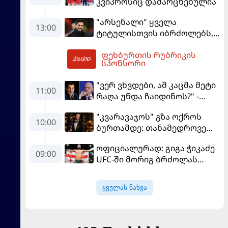
კვიპროსიც დამარცხებულია
"არსენალი" ყველა
13:00
ტიტულისთვის იბრძოლებს,
ჩვენ დინასტიის შექმნა
ფეხბურთის რუბრიკის
გვსურს" - მიკელ არტეტა
15:07
სპონსორი
"ვერ ვხვდები, ამ კაცმა მეტი
11:00
რაღა უნდა ჩაიდინოს?" -
ფიგუ ინფანტინოს
"კვარავაჯოს" გზა ოქროს
გადადგომას მოითხოვს
10:00
ბურთამდე: თანამედროვე
ქართული ზღაპარი
ოფიციალურად: გიგა ჭიკაძე
09:00
UFC-ში მორიგ ბრძოლას
სექტემბერში გამართავს
ყველას ნახვა