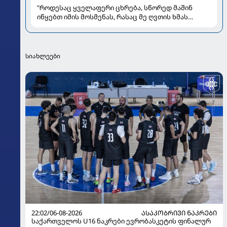
"როდესაც ყველაფერი ცხრება, სწორედ მაშინ
იწყებთ იმის მოსმენას, რასაც მე ღვთის ხმას
ვუწოდებ" - რას უზიარებს ლიზა ყენია
საზოგადოებას
სიახლეები
22:02/06-08-2026
ᲐᲡᲐᲙᲝᲑᲠᲘᲕᲘ ᲜᲐᲙᲠᲔᲑᲘ
საქართველოს U16 ნაკრები ევრობასკეტის ფინალურ