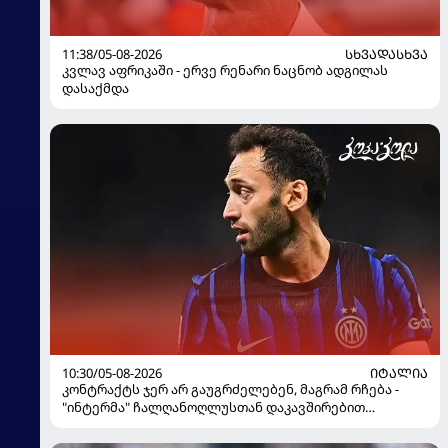
11:38/05-08-2026
ᲡᲮᲕᲐᲓᲐᲡᲮᲕᲐ
კვლავ აფრიკაში - ერვე რენარი ნაცნობ ადგილას
დასაქმდა
10:30/05-08-2026
ᲘᲢᲐᲚᲘᲐ
კონტრაქტს ჯერ არ გაუგრძელებენ, მაგრამ რჩება -
"ინტერმა" ჩალღანოღლუსთან დაკავშირებით
გადაწყვეტილება მიიღო