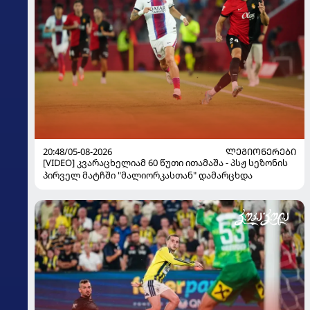
20:48/05-08-2026
ᲚᲔᲒᲘᲝᲜᲔᲠᲔᲑᲘ
[VIDEO] კვარაცხელიამ 60 წუთი ითამაშა - პსჟ სეზონის
პირველ მატჩში "მალიორკასთან" დამარცხდა