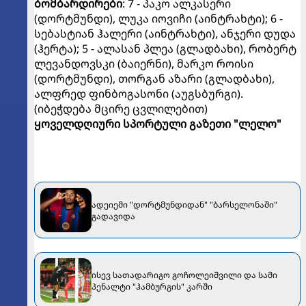
ბომბარდირები
: 7 - პაკო ალკასერი
(დორტმუნდი), ლუკა იოვიჩი (აინტრახტი); 6 -
სებასტიან ჰალერი (აინტრახტი), ანჯერი დუდა
(ჰერტა); 5 - ალასან პლეა (გლადბახი), რობერტ
ლევანდოვსკი (ბაიერნი), მარკო როისი
(დორტმუნდი), თორგან აზარი (გლადბახი),
ალფრედ ფინბოგასონი (აუგსბურგი).
(იბეჭდება მცირე ცვლილებით)
ყოველდღიური სპორტული გაზეთი "ლელო"
ადეიემი "დორტმუნდიდან" "ბარსელონაში"
გადავიდა
ისევ სათადარიგო გოჩოლეიშვილი და სამი
პენალტი "ჰამბურგის" კარში