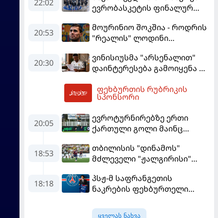
22:02
ევრობასკეტის ფინალურ
ეტაპზე – A დივიზიონში
მოურინიო შოკშია - როდრის
ასპარეზობას იწყებს
20:53
"რეალის" ლოდინი
მობეზრდა და
ვინისიუსმა "არსენალით"
"ბარსელონაში" გადადის
20:30
დაინტერესება გამოიყენა და
"რეალთან" კონტრაქტი
ფეხბურთის რუბრიკის
მომგებიანად გააგრძელა
04:00
სპონსორი
ევროტურნირებზე ერთი
20:05
ქართული გოლი მაინც
გავიდა
თბილისის "დინამოს"
18:53
მძლეველი "ჟალგირისი"
სახლში "ჰაიდუკთან"
პსჟ-მ საფრანგეთის
განადგურდა
18:18
ნაკრების ფეხბურთელი
დაიმატა
ყველას ნახვა