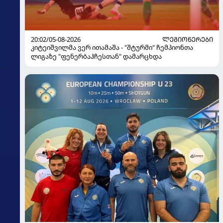
20:02/05-08-2026
ᲚᲔᲒᲘᲝᲜᲔᲠᲔᲑᲘ
კიტეიშვილმა ვერ ითამაშა - "შტურმი" ჩემპიონთა
ლიგაზე "ფენერბაჰჩესთან" დამარცხდა