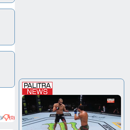
)
/
(0)