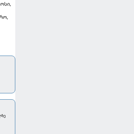
ოსი,
რო,
ლზე