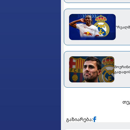
"რეალმ
მოურინი
გადადი
თე
გაზიარება: