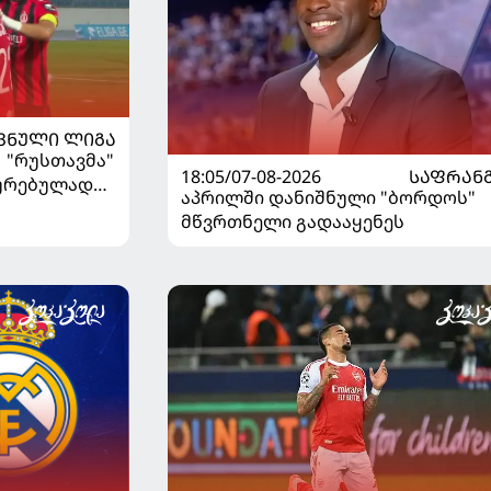
ᲕᲜᲣᲚᲘ ᲚᲘᲒᲐ
| "რუსთავმა"
18:05/07-08-2026
ᲡᲐᲤᲠᲐᲜ
ხურებულად
აპრილში დანიშნული "ბორდოს"
გაიღვიძა...
მწვრთნელი გადააყენეს