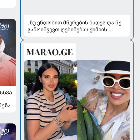
„ნუ ენდობით მწერების ბადეს და ნუ
გამოიწვევთ ღებინებას ქიმიის
გადაყლაპვისას“ - როგორ ვიხსნათ
ბავშვი კრიტიკულ სიტუაციაში,
პედიატრ სალომე ახვლედიანის
რჩევები
ᲡᲮᲕᲐ
 -
წუნა