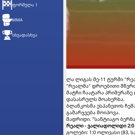
ᲤᲝᲠᲛᲣᲚᲐ 1
MMA
ᲡᲮᲕᲐᲓᲐᲡᲮᲕᲐ
ლა ლიგას მე-11 ტურში "რ
"რეალმა" დროებითი მწვრ
მატჩი ჩაატარა პრიმერაზე
დასასრულს მოახერხა.
ბლანკოსმა ესპანეთის ჩემ
გამარჯვება მოიპოვა.
მადრიდი. "სანტიაგო ბერნა
რეალი - ვალიადოლიდი 2:0
გოლები: 1:0 ოლივასი (83, სა