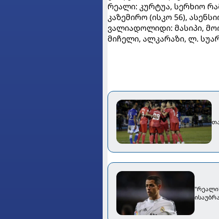
რეალი: კურტუა, სერხიო რ
კაზემირო (ისკო 56), ასენსიო
ვალიადოლიდი: მასიპი, მოი
მიჩელი, ალკარაზი, ლ. სუარე
თა
"რეალი
ისაუბრ