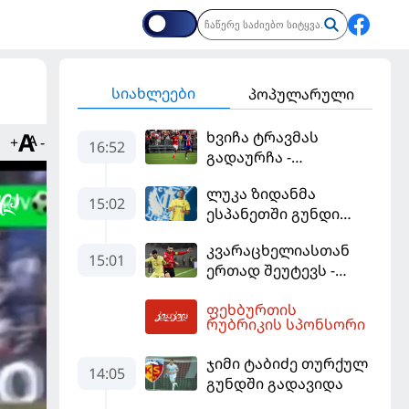
სიახლეები
პოპულარული
ხვიჩა ტრავმას
+
-
16:52
გადაურჩა -
ქართველის
ლუკა ზიდანმა
პრეასისტი და პსჟ-ს
15:02
ესპანეთში გუნდი
ფრე "მანჩესტერ
გამოიცვალა
იუნაიტედთან"
კვარაცხელიასთან
15:01
ერთად შეუტევს -
მუნდიალის გმირი
ფეხბურთის
მალე პსჟ-ს
17:03
რუბრიკის სპონსორი
ფეხბურთელი
გახდება
ჯიმი ტაბიძე თურქულ
14:05
გუნდში გადავიდა