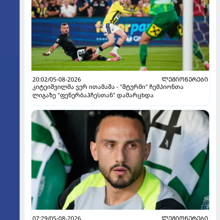
20:02/05-08-2026
ᲚᲔᲒᲘᲝᲜᲔᲠᲔᲑᲘ
კიტეიშვილმა ვერ ითამაშა - "შტურმი" ჩემპიონთა
ლიგაზე "ფენერბაჰჩესთან" დამარცხდა
07:29/05-08-2026
ᲚᲔᲒᲘᲝᲜᲔᲠᲔᲑᲘ