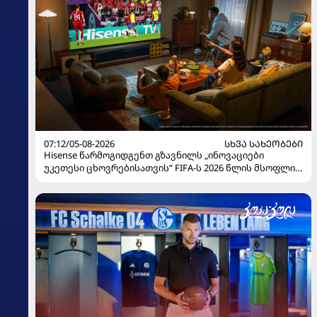
07:12/05-08-2026
ᲡᲮᲕᲐ ᲡᲐᲮᲔᲝᲑᲔᲑᲘ
Hisense წარმოგიდგენთ გზავნილს „ინოვაციები
უკეთესი ცხოვრებისათვის“ FIFA-ს 2026 წლის მსოფლიო
ჩემპიონატზე