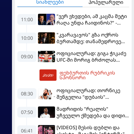
სიახლეები
პოპულარული
"ვერ ვხვდები, ამ კაცმა მეტი
11:00
რაღა უნდა ჩაიდინოს?" -
ფიგუ ინფანტინოს
"კვარავაჯოს" გზა ოქროს
გადადგომას მოითხოვს
10:00
ბურთამდე: თანამედროვე
ქართული ზღაპარი
ოფიციალურად: გიგა ჭიკაძე
09:00
UFC-ში მორიგ ბრძოლას
სექტემბერში გამართავს
ფეხბურთის რუბრიკის
12:40
სპონსორი
ოფიციალურად: თორნიკე
08:30
შენგელია "დუბაის"
კალათბურთელია
მადრიდის "რეალის"
07:50
უჩვეულო ქმედება და დიდი
კომპრომისი - ვინისიუსის
[VIDEOS] მესის დუბლი და
მომავალი გადაწყდა
06:41