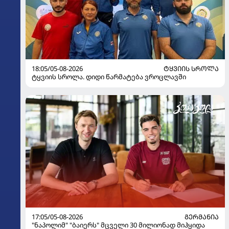
18:05/05-08-2026
ᲢᲧᲕᲘᲘᲡ ᲡᲠᲝᲚᲐ
ტყვიის სროლა. დიდი წარმატება ვროცლავში
17:05/05-08-2026
ᲒᲔᲠᲛᲐᲜᲘᲐ
"ნაპოლიმ" "ბაიერს" მცველი 30 მილიონად მიჰყიდა