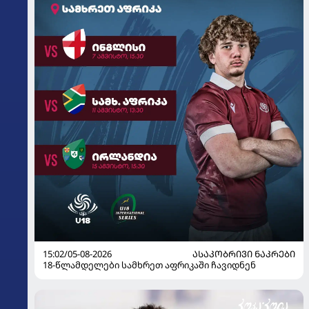
15:02/05-08-2026
ᲐᲡᲐᲙᲝᲑᲠᲘᲕᲘ ᲜᲐᲙᲠᲔᲑᲘ
18-წლამდელები სამხრეთ აფრიკაში ჩავიდნენ