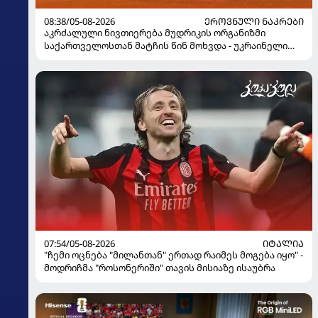
08:38/05-08-2026
ᲔᲠᲝᲕᲜᲣᲚᲘ ᲜᲐᲙᲠᲔᲑᲘ
აკრძალული ნივთიერება მუდრიკის ორგანიზმი
საქართველოსთან მატჩის წინ მოხვდა - უკრაინელი
ჟურნალისტი ფეხბურთელის დისკვალიფიკაციაზე
ინფორმაციას ავრცელებს
07:54/05-08-2026
ᲘᲢᲐᲚᲘᲐ
"ჩემი ოცნება "მილანთან" ერთად რაიმეს მოგება იყო" -
მოდრიჩმა "როსონერიში" თავის მისიაზე ისაუბრა