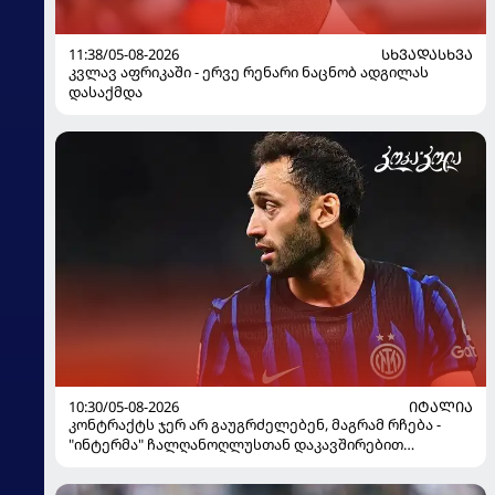
11:38/05-08-2026
ᲡᲮᲕᲐᲓᲐᲡᲮᲕᲐ
კვლავ აფრიკაში - ერვე რენარი ნაცნობ ადგილას
დასაქმდა
10:30/05-08-2026
ᲘᲢᲐᲚᲘᲐ
კონტრაქტს ჯერ არ გაუგრძელებენ, მაგრამ რჩება -
"ინტერმა" ჩალღანოღლუსთან დაკავშირებით
გადაწყვეტილება მიიღო