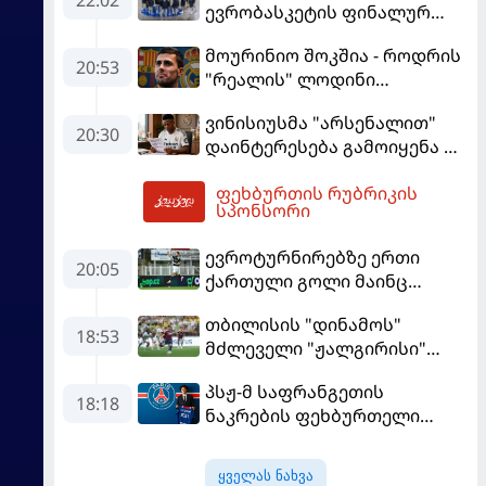
ევრობასკეტის ფინალურ
ეტაპზე – A დივიზიონში
მოურინიო შოკშია - როდრის
ასპარეზობას იწყებს
20:53
"რეალის" ლოდინი
მობეზრდა და
ვინისიუსმა "არსენალით"
"ბარსელონაში" გადადის
20:30
დაინტერესება გამოიყენა და
"რეალთან" კონტრაქტი
ფეხბურთის რუბრიკის
მომგებიანად გააგრძელა
01:46
სპონსორი
ევროტურნირებზე ერთი
20:05
ქართული გოლი მაინც
გავიდა
თბილისის "დინამოს"
18:53
მძლეველი "ჟალგირისი"
სახლში "ჰაიდუკთან"
პსჟ-მ საფრანგეთის
განადგურდა
18:18
ნაკრების ფეხბურთელი
დაიმატა
ყველას ნახვა