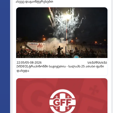
ასევე დაგაინტერესებთ
22:05/05-08-2026
ᲡᲮᲕᲐᲓᲐᲡᲮᲕᲐ
[VIDEO] ტრაპიზონში საგიჟეთია - სალაჰს 25 ათასი ფანი
დახვდა