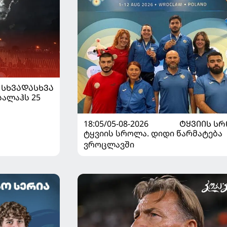
ᲡᲮᲕᲐᲓᲐᲡᲮᲕᲐ
სალაჰს 25
18:05/05-08-2026
ᲢᲧᲕᲘᲘᲡ Ს
ტყვიის სროლა. დიდი წარმატება
ვროცლავში