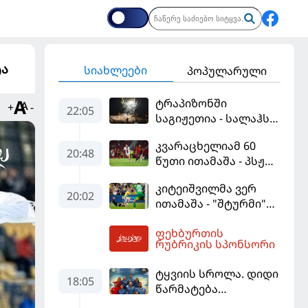
ტა
სიახლეები
პოპულარული
ტრაპიზონში
+
-
22:05
საგიჟეთია - სალაჰს
25 ათასი ფანი
კვარაცხელიამ 60
დახვდა
20:48
წუთი ითამაშა - პსჟ
სეზონის პირველ
კიტეიშვილმა ვერ
მატჩში
20:02
ითამაშა - "შტურმი"
"მალიორკასთან"
ჩემპიონთა ლიგაზე
დამარცხდა
ფეხბურთის
"ფენერბაჰჩესთან"
02:04
რუბრიკის სპონსორი
დამარცხდა
ტყვიის სროლა. დიდი
18:05
წარმატება
ვროცლავში