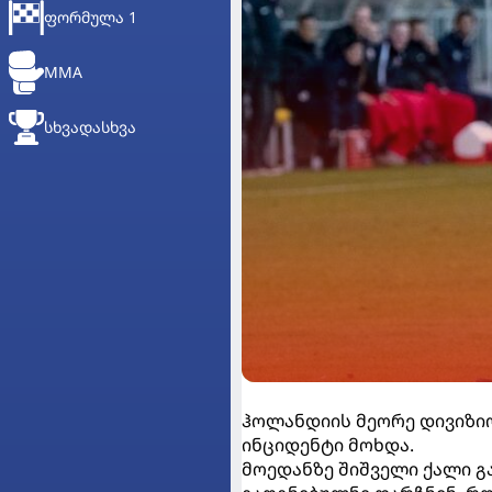
ᲤᲝᲠᲛᲣᲚᲐ 1
MMA
ᲡᲮᲕᲐᲓᲐᲡᲮᲕᲐ
ჰოლანდიის მეორე დივიზიო
ინციდენტი მოხდა.
მოედანზე შიშველი ქალი გ