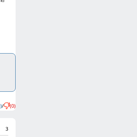
ლი
)
/
(0)
3