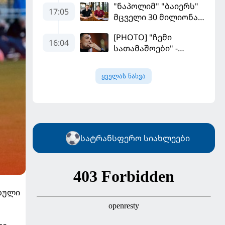
"ნაპოლიმ" "ბაიერს"
17:05
მცველი 30 მილიონად
მიჰყიდა
[PHOTO] "ჩემი
16:04
სათამაშოები" -
რონალდომ თავისი
ძვირფასი ავტოპარკი
ყველას ნახვა
აჩვენა
სატრანსფერო სიახლეები
ოზული