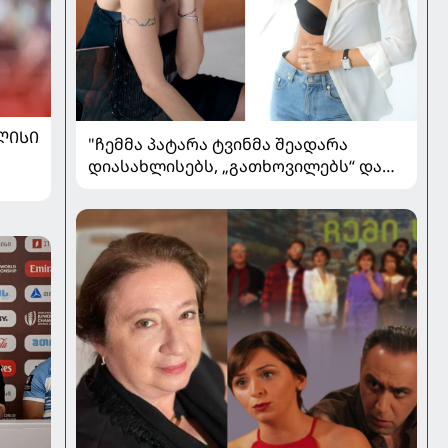
ᲚᲘᲡᲘ
"ჩემმა პატარა ტვინმა შეადარა
დიასახლისებს, „გათხოვილებს“ და
გადაწყვიტა, რომ უნდა იყოს
„გაშორებული“, ლამაზი ქალი" - რას
წერს ალლექსანდრა პაიჭაძე