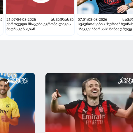
ᲕᲐ
21:07/04-08-2026
ᲡᲮᲕᲐᲓᲐᲡᲮᲕᲐ
07:01/03-08-2026
ᲡᲮᲕᲐ
ქართველი მსაჯები ევროპა ლიგის
სუპერთასების "სერია" ხვიჩა
მატჩს განსჯიან
"ჩაკვე" "ბარსას" წინააღმდეგ 
ვნახავთ აგვისტოში