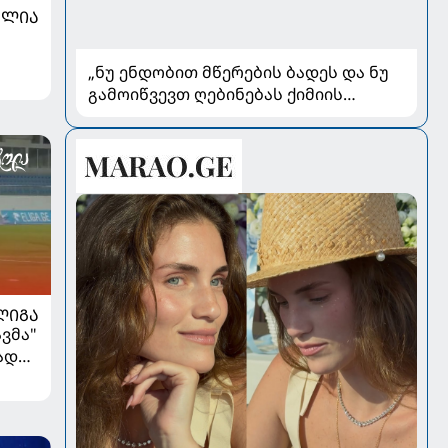
ᲐᲚᲘᲐ
„ნუ ენდობით მწერების ბადეს და ნუ
გამოიწვევთ ღებინებას ქიმიის
გადაყლაპვისას“ - როგორ ვიხსნათ
ბავშვი კრიტიკულ სიტუაციაში,
პედიატრ სალომე ახვლედიანის
რჩევები
ᲚᲘᲒᲐ
ვმა"
ად
ა...