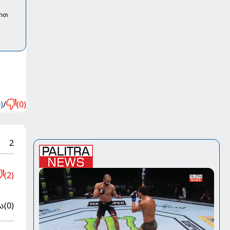
ბით
)
/
(0)
2
(2)
ა
(0)