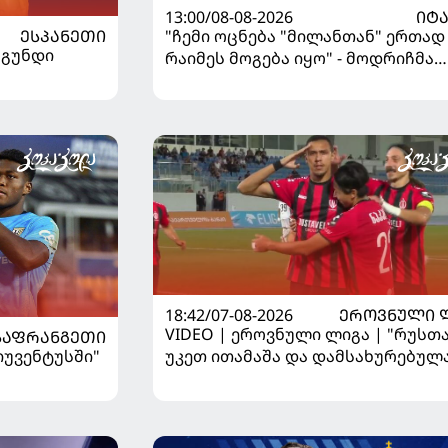
13:00/08-08-2026
ᲘᲢ
ᲔᲡᲞᲐᲜᲔᲗᲘ
"ჩემი ოცნება "მილანთან" ერთად
 გუნდი
რაიმეს მოგება იყო" - მოდრიჩმა
"როსონერიში" თავის მისიაზე
ისაუბრა
18:42/07-08-2026
ᲔᲠᲝᲕᲜᲣᲚᲘ 
VIDEO | ეროვნული ლიგა | "რუსთა
ᲡᲐᲤᲠᲐᲜᲒᲔᲗᲘ
"იუვენტუსში"
უკეთ ითამაშა და დამსახურებულ
მოიგო, "ტორპედომ" გვიან გაიღვიძ