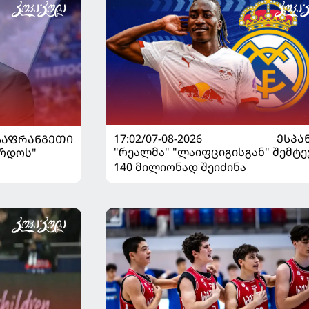
17:02/07-08-2026
ᲔᲡᲞᲐ
ᲡᲐᲤᲠᲐᲜᲒᲔᲗᲘ
"რეალმა" "ლაიფციგისგან" შემტე
ორდოს"
140 მილიონად შეიძინა