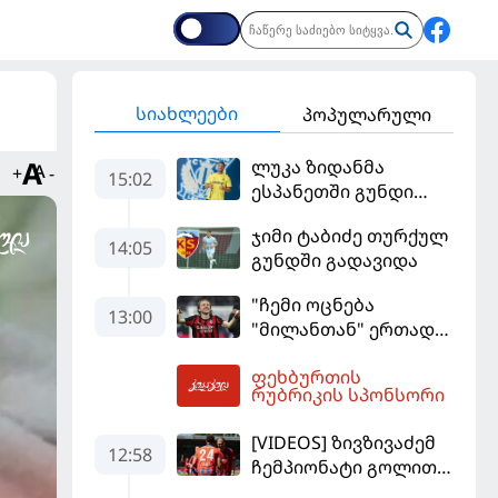
სიახლეები
პოპულარული
ლუკა ზიდანმა
+
-
15:02
ესპანეთში გუნდი
გამოიცვალა
ჯიმი ტაბიძე თურქულ
14:05
გუნდში გადავიდა
"ჩემი ოცნება
13:00
"მილანთან" ერთად
რაიმეს მოგება იყო" -
ფეხბურთის
მოდრიჩმა
14:14
რუბრიკის სპონსორი
"როსონერიში" თავის
მისიაზე ისაუბრა
[VIDEOS] ზივზივაძემ
12:58
ჩემპიონატი გოლით,
"ჰაიდენჰაიმმა" კი