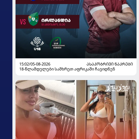
15:02/05-08-2026
ᲐᲡᲐᲙᲝᲑᲠᲘᲕᲘ ᲜᲐᲙᲠᲔᲑᲘ
18-წლამდელები სამხრეთ აფრიკაში ჩავიდნენ