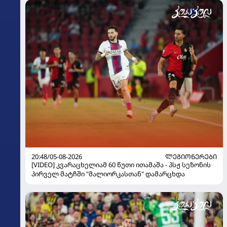
20:48/05-08-2026
ᲚᲔᲒᲘᲝᲜᲔᲠᲔᲑᲘ
[VIDEO] კვარაცხელიამ 60 წუთი ითამაშა - პსჟ სეზონის
პირველ მატჩში "მალიორკასთან" დამარცხდა