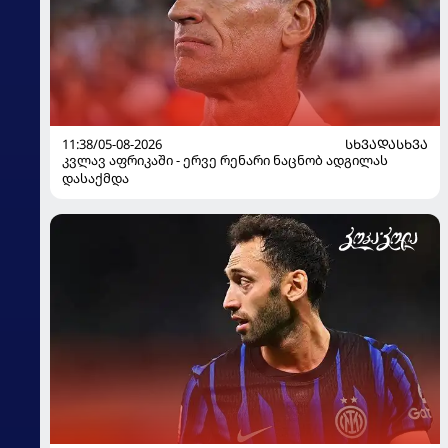
11:38/05-08-2026
ᲡᲮᲕᲐᲓᲐᲡᲮᲕᲐ
კვლავ აფრიკაში - ერვე რენარი ნაცნობ ადგილას
დასაქმდა