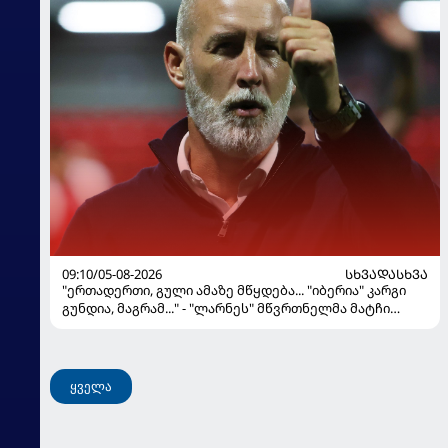
09:10/05-08-2026
ᲡᲮᲕᲐᲓᲐᲡᲮᲕᲐ
"ერთადერთი, გული ამაზე მწყდება... "იბერია" კარგი
გუნდია, მაგრამ..." - "ლარნეს" მწვრთნელმა მატჩი
შეაფასა და თბილისში თავდაჯერებული გუნდი
მოჰყავს
ყველა