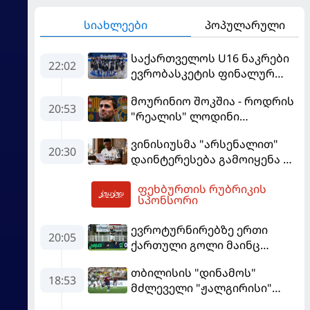
სიახლეები
პოპულარული
საქართველოს U16 ნაკრები
22:02
ევრობასკეტის ფინალურ
ეტაპზე – A დივიზიონში
მოურინიო შოკშია - როდრის
ასპარეზობას იწყებს
20:53
"რეალის" ლოდინი
მობეზრდა და
ვინისიუსმა "არსენალით"
"ბარსელონაში" გადადის
20:30
დაინტერესება გამოიყენა და
"რეალთან" კონტრაქტი
ფეხბურთის რუბრიკის
მომგებიანად გააგრძელა
03:57
სპონსორი
ევროტურნირებზე ერთი
20:05
ქართული გოლი მაინც
გავიდა
თბილისის "დინამოს"
18:53
მძლეველი "ჟალგირისი"
სახლში "ჰაიდუკთან"