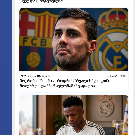
ასევე დაგაინტერესებთ
20:53/06-08-2026
ᲔᲡᲞᲐᲜᲔᲗᲘ
მოურინიო შოკშია - როდრის "რეალის" ლოდინი
მობეზრდა და "ბარსელონაში" გადადის