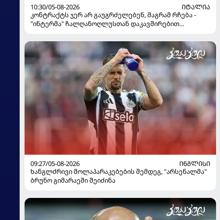
10:30/05-08-2026
ᲘᲢᲐᲚᲘᲐ
კონტრაქტს ჯერ არ გაუგრძელებენ, მაგრამ რჩება -
"ინტერმა" ჩალღანოღლუსთან დაკავშირებით
გადაწყვეტილება მიიღო
09:27/05-08-2026
ᲘᲜᲒᲚᲘᲡᲘ
ხანგლძრივი მოლაპარაკებების შემდეგ, "არსენალმა"
ბრუნო გიმარაეში შეიძინა