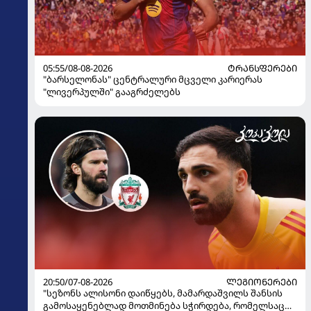
05:55/08-08-2026
ᲢᲠᲐᲜᲡᲤᲔᲠᲔᲑᲘ
"ბარსელონას" ცენტრალური მცველი კარიერას
"ლივერპულში" გააგრძელებს
20:50/07-08-2026
ᲚᲔᲒᲘᲝᲜᲔᲠᲔᲑᲘ
"სეზონს ალისონი დაიწყებს, მამარდაშვილს შანსის
გამოსაყენებლად მოთმინება სჭირდება, რომელსაც