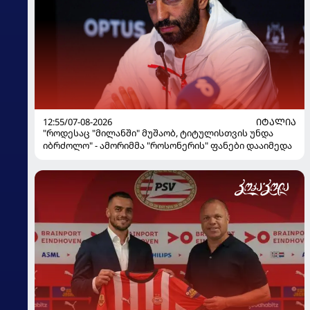
12:55/07-08-2026
ᲘᲢᲐᲚᲘᲐ
"როდესაც "მილანში" მუშაობ, ტიტულისთვის უნდა
იბრძოლო" - ამორიმმა "როსონერის" ფანები დააიმედა