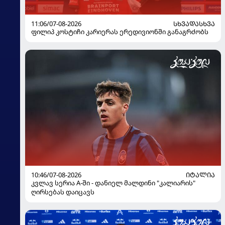
11:06/07-08-2026
ᲡᲮᲕᲐᲓᲐᲡᲮᲕᲐ
ფილიპ კოსტიჩი კარიერას ერედივიონში განაგრძობს
10:46/07-08-2026
ᲘᲢᲐᲚᲘᲐ
კვლავ სერია A-ში - დანიელ მალდინი "კალიარის"
ღირსებას დაიცავს