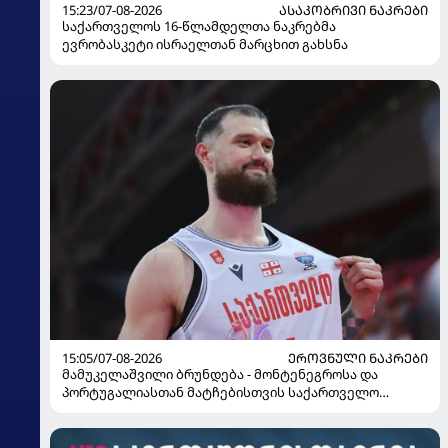
15:23/07-08-2026
ᲐᲡᲐᲙᲝᲑᲠᲘᲕᲘ ᲜᲐᲙᲠᲔᲑᲘ
საქართველოს 16-წლამდელთა ნაკრებმა
ევრობასკეტი ისრაელთან მარცხით გახსნა
15:05/07-08-2026
ᲔᲠᲝᲕᲜᲣᲚᲘ ᲜᲐᲙᲠᲔᲑᲘ
მამუკელაშვილი ბრუნდება - მონტენეგროსა და
პორტუგალიასთან მატჩებისთვის საქართველო
მზადებას 15 კალათბურთელით იწყებს