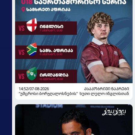
14:52/07-08-2026
ᲐᲡᲐᲙᲝᲑᲠᲘᲕᲘ ᲜᲐᲙᲠᲔᲑᲘ
"უმცროსი ბორჯღალოსნების" ხუთი ლელო ინგლისთან