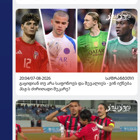
100%-ით მიიღებს" - განაცხადა "ლივერპულის"
ყოფილმა მეკარემ
20:04/07-08-2026
ᲡᲐᲤᲠᲐᲜᲒᲔᲗᲘ
გაყიდიან თუ არა საფონოვს და შევალიეს - ვინ იქნება
პსჟ-ს ძირითადი მეკარე?