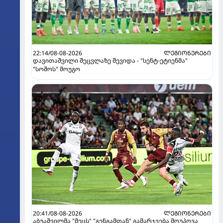
22:14/08-08-2026
ᲚᲔᲒᲘᲝᲜᲔᲠᲔᲑᲘ
დავითაშვილი შეცვლაზე შევიდა - "სენტ-ეტიენმა"
"სოშოს" მოუგო
20:41/08-08-2026
ᲚᲔᲒᲘᲝᲜᲔᲠᲔᲑᲘ
აბუაშვილმა "მეცს" "გენგამთან" გამარჯვება მოუპოვა