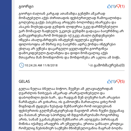
გიორგი
(1)
/
(1)
გიორგი ძალიან კარგად ათამაშდა გენტში აშკარად
მომატებული აქვს ძირითადის ფეხბურთელად ჩამოყალიბდა
გოლებიც გაქვს პასებსაც არიგებს ბოლომდე იხარჯება და
ასაკის მიუხედავად გუნდის ლიდერია უკვე დარწმუნებული
ვარ მომავალ ზაფხულს უკეთეს გუნდში გადავაა ბაიერნშიც არ
გამიკვირდება,რომ მოხვდეს იქ უკვე ახალი ტენდენციები
იწყება ახალგაზრდებს იმატებენ იცვლება გუნდის
ფილოსოფია ამ მხრივ თუ ბაიერნს ადრე ქონდა ინტერესი
ეხლაც არ ექნება დაკარგული ყველაფერი გიორგიზეა
დამოკიდებული ტალანტია და დიდი მომავალიც აქვს
მთავარია მან მოინდომოს და მონდომება არ აკლია ამ ბიჭს.
გამოხმაურება
(0)
10:24:26 AM 11/8/2018
GELAS
(1)
/
(5)
გელაა ნელაა ბნელაა ბიჭოო, შეეშვი ამ კლავიატურიდან
ღვარძლის ნთხევას აშკარად არარეალიზებული და
დაბოღმილი ტიპი ხარ , და რადგან შენ ლუზერი ხარ არავისი
წარმატება არ გიხარია, ის გამოთქმა მართალია ციხე რომ
შიგნიდან ტყდება ზუსტად შენნაირები რომ ითვლებიან
ფეხბურთის გულშემატკივრებად მაგიტომ არის ჩვენი ქვეყანაც
და მასთან ერთად სპორტიც იმ მდგომარეობაში როგორშიც
არის, სანამ უკანასკნელი შენნაირი არ აღიგვება პირისაგან
მიწისა იქამდე არაფერს არ ეშველება, ერთია ჯანსაღი კრიტიკა
რომელიც ნებისმიერ საქმეში მნიშვნელოვანია მაგრამ ბოღმა