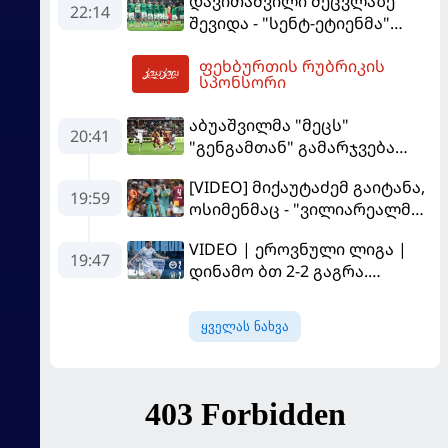
დავითაშვილი შეცვლაზე
22:14
შევიდა - "სენტ-ეტიენმა"
"სოშოს" მოუგო
ფეხბურთის რუბრიკის
07:49
სპონსორი
აბუაშვილმა "მეცს"
20:41
"გენგამთან" გამარჯვება
მოუპოვა
[VIDEO] მიქაუტაძემ გაიტანა,
19:59
ოსიმენმაც - "ვილიარეალმა"
სტამბოლში
VIDEO | ეროვნული ლიგა |
"გალათასარაის" მოუგო
19:47
დინამო ბთ 2-2 გაგრა.
გამოსყიდული "დანაშაული"
ყველას ნახვა