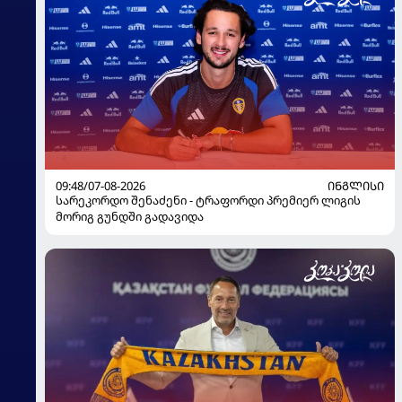
09:48/07-08-2026
ᲘᲜᲒᲚᲘᲡᲘ
სარეკორდო შენაძენი - ტრაფორდი პრემიერ ლიგის
მორიგ გუნდში გადავიდა