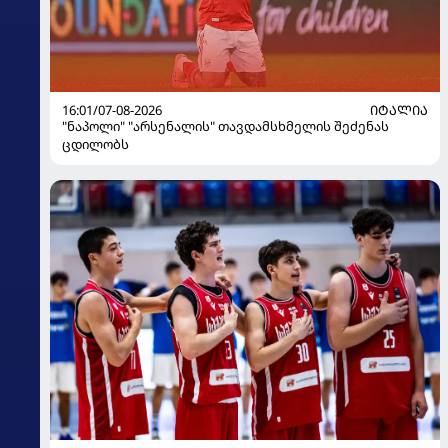
16:01/07-08-2026
ᲘᲢᲐᲚᲘᲐ
"ნაპოლი" "არსენალის" თავდამსხმელის შეძენას
ცდილობს