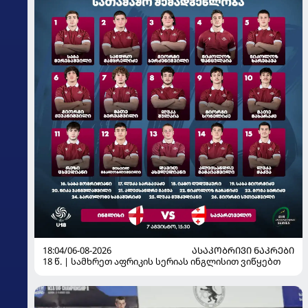
18:04/06-08-2026
ᲐᲡᲐᲙᲝᲑᲠᲘᲕᲘ ᲜᲐᲙᲠᲔᲑᲘ
18 წ. | სამხრეთ აფრიკის სერიას ინგლისით ვიწყებთ