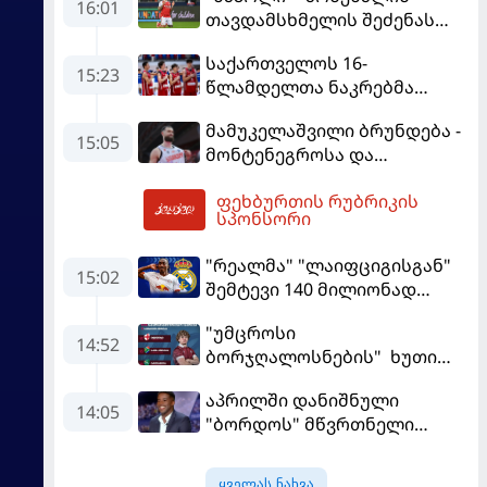
16:01
თავდამსხმელის შეძენას
ცდილობს
საქართველოს 16-
15:23
წლამდელთა ნაკრებმა
ევრობასკეტი ისრაელთან
მამუკელაშვილი ბრუნდება -
მარცხით გახსნა
15:05
მონტენეგროსა და
პორტუგალიასთან
ფეხბურთის რუბრიკის
მატჩებისთვის საქართველო
16:39
სპონსორი
მზადებას 15
კალათბურთელით იწყებს
"რეალმა" "ლაიფციგისგან"
15:02
შემტევი 140 მილიონად
შეიძინა
"უმცროსი
14:52
ბორჯღალოსნების" ხუთი
ლელო ინგლისთან
აპრილში დანიშნული
14:05
"ბორდოს" მწვრთნელი
გადააყენეს
ყველას ნახვა