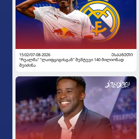
15:02/07-08-2026
ᲔᲡᲞᲐᲜᲔᲗᲘ
"რეალმა" "ლაიფციგისგან" შემტევი 140 მილიონად
შეიძინა