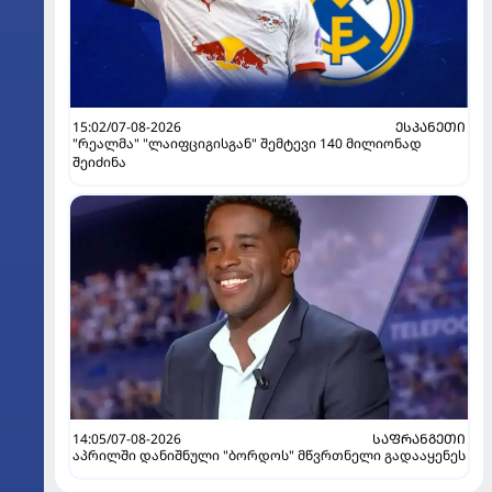
15:02/07-08-2026
ᲔᲡᲞᲐᲜᲔᲗᲘ
"რეალმა" "ლაიფციგისგან" შემტევი 140 მილიონად
შეიძინა
14:05/07-08-2026
ᲡᲐᲤᲠᲐᲜᲒᲔᲗᲘ
აპრილში დანიშნული "ბორდოს" მწვრთნელი გადააყენეს