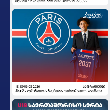
ეტაპზე – A დივიზიონში ასპარეზობას იწყებს
18:18/06-08-2026
ᲡᲐᲤᲠᲐᲜᲒᲔᲗᲘ
პსჟ-მ საფრანგეთის ნაკრების ფეხბურთელი დაიმატა