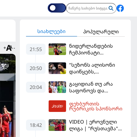
სიახლეები
პოპულარული
ნიდერლანდების
+
-
21:55
ჩემპიონატი
იეგოიანის გოლით
"სეზონს ალისონი
გაიხსნა - ის მატჩის
20:50
დაიწყებს,
MVP გახდა
მამარდაშვილს
გაყიდიან თუ არა
შანსის
20:04
საფონოვს და
გამოსაყენებლად
შევალიეს - ვინ
მოთმინება
ფეხბურთის
იქნება პსჟ-ს
სჭირდება,
01:19
რუბრიკის სპონსორი
ძირითადი მეკარე?
რომელსაც 100%-ით
მიიღებს" - განაცხადა
VIDEO | ეროვნული
18:42
"ლივერპულის"
ლიგა | "რუსთავმა"
ყოფილმა მეკარემ
უკეთ ითამაშა და