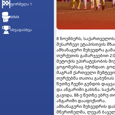
ᲤᲝᲠᲛᲣᲚᲐ 1
MMA
ᲡᲮᲕᲐᲓᲐᲡᲮᲕᲐ
8 ნოემბერს, საქართველოს
შესარჩევი ეტაპისთვის მზ
ამხანაგური შეხვედრა გამ
თურქეთის გამარჯვებით 2:
მეტოქის უპირატესობის მი
გოგონებსაც ჰქონდათ. გოლ
მაგრამ ქართველი შემტევი
თურქებმა თათია გაბუნიას 
წუთზე ჩვენი გუნდის დაც
და ანგარიში გახსნა. საქ
გავიდა, 88-ე წუთზე ებრ
ანგარიში დააფიქსირა.
ამხანაგური შეხვედრის და
მწვრთნელმა, ლევან ბაჯელ