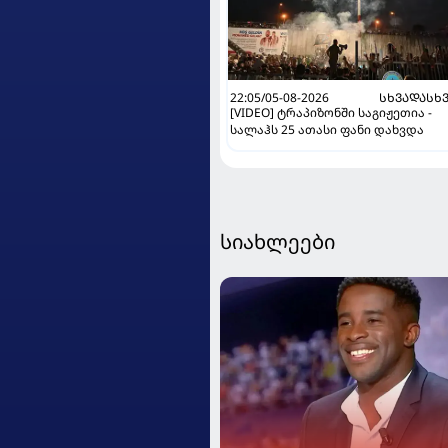
22:05/05-08-2026
ᲡᲮᲕᲐᲓᲐᲡᲮ
[VIDEO] ტრაპიზონში საგიჟეთია -
სალაჰს 25 ათასი ფანი დახვდა
სიახლეები