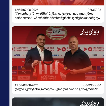
12:55/07-08-2026
ᲘᲢᲐᲚᲘᲐ
"როდესაც "მილანში" მუშაობ, ტიტულისთვის უნდა
იბრძოლო" - ამორიმმა "როსონერის" ფანები დააიმედა
11:06/07-08-2026
ᲡᲮᲕᲐᲓᲐᲡᲮᲕᲐ
ფილიპ კოსტიჩი კარიერას ერედივიონში განაგრძობს