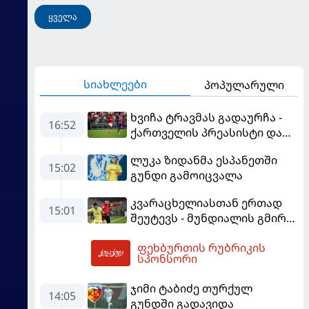
ყველა
სიახლეები
პოპულარული
ხვიჩა ტრავმას გადაურჩა -
16:52
ქართველის პრეასისტი და
პსჟ-ს ფრე "მანჩესტერ
ლუკა ზიდანმა ესპანეთში
იუნაიტედთან"
15:02
გუნდი გამოიცვალა
კვარაცხელიასთან ერთად
15:01
შეუტევს - მუნდიალის გმირი
მალე პსჟ-ს ფეხბურთელი
ფეხბურთის რუბრიკის
გახდება
18:04
სპონსორი
ჯიმი ტაბიძე თურქულ
14:05
გუნდში გადავიდა