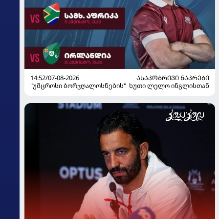
14:52/07-08-2026
ᲐᲡᲐᲙᲝᲑᲠᲘᲕᲘ ᲜᲐᲙᲠᲔᲑᲘ
"უმცროსი ბორჯღალოსნების" ხუთი ლელო ინგლისთან