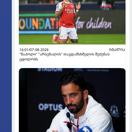
16:01/07-08-2026
ᲘᲢᲐᲚᲘᲐ
"ნაპოლი" "არსენალის" თავდამსხმელის შეძენას
ცდილობს