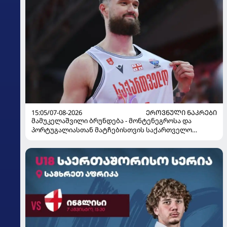
15:05/07-08-2026
ᲔᲠᲝᲕᲜᲣᲚᲘ ᲜᲐᲙᲠᲔᲑᲘ
მამუკელაშვილი ბრუნდება - მონტენეგროსა და
პორტუგალიასთან მატჩებისთვის საქართველო
მზადებას 15 კალათბურთელით იწყებს