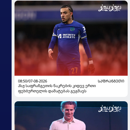
08:50/07-08-2026
ᲡᲐᲤᲠᲐᲜᲒᲔᲗᲘ
პსჟ საფრანგეთის ნაკრების კიდევ ერთი
ფეხბურთელის დამატებას გეგმავს