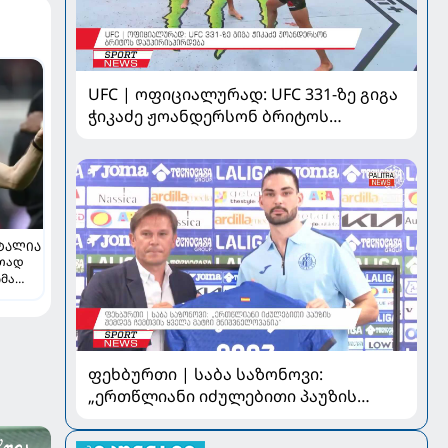
UFC | ოფიციალურად: UFC 331-ზე გიგა
ჭიკაძე ჟოანდერსონ ბრიტოს
დაუპირისპირდება
ᲢᲐᲚᲘᲐ
რთად
ჩმა
ე
ფეხბურთი | საბა საზონოვი:
„ერთწლიანი იძულებითი პაუზის
შემდეგ ჩემთვის ყველა მატჩი
მნიშვნელოვანია“