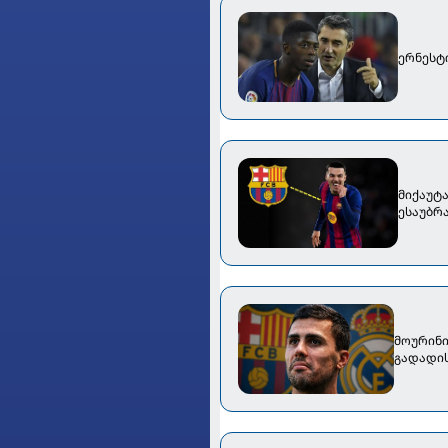
ერნესტ
მიქაუტ
ესაუბრ
მოურინი
გადადი