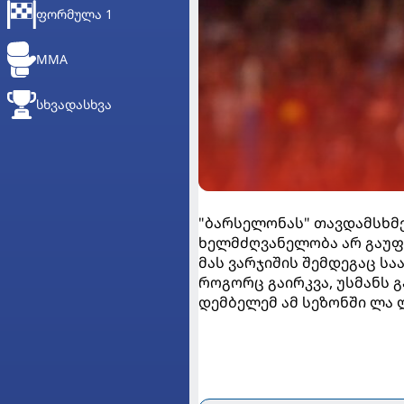
ᲤᲝᲠᲛᲣᲚᲐ 1
MMA
ᲡᲮᲕᲐᲓᲐᲡᲮᲕᲐ
"ბარსელონას" თავდამსხმე
ხელმძღვანელობა არ გაუ
მას ვარჯიშის შემდეგაც სა
როგორც გაირკვა, უსმანს 
დემბელემ ამ სეზონში ლა ლ