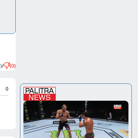
)
/
(0)
0