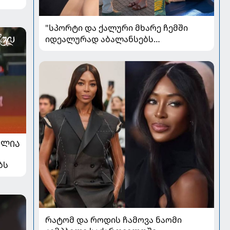
"სპორტი და ქალური მხარე ჩემში
იდეალურად აბალანსებს
ერთმანეთს" - ლიანა ჯოჯუა
მეუღლეზე, მომავლის გეგმებსა და
სიყვარულზე
ᲐᲚᲘᲐ
ბს
რატომ და როდის ჩამოვა ნაომი