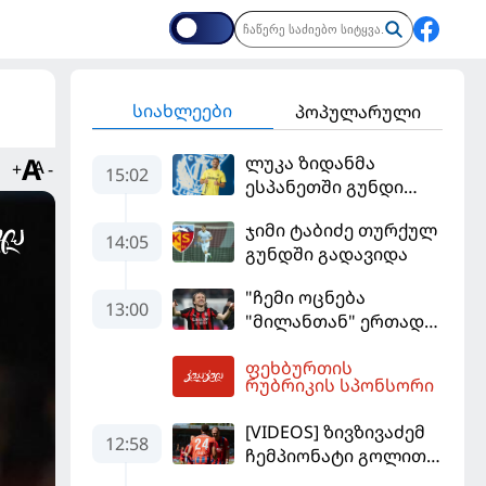
სიახლეები
პოპულარული
ლუკა ზიდანმა
+
-
15:02
ესპანეთში გუნდი
გამოიცვალა
ჯიმი ტაბიძე თურქულ
14:05
გუნდში გადავიდა
"ჩემი ოცნება
13:00
"მილანთან" ერთად
რაიმეს მოგება იყო" -
ფეხბურთის
მოდრიჩმა
14:12
რუბრიკის სპონსორი
"როსონერიში" თავის
მისიაზე ისაუბრა
[VIDEOS] ზივზივაძემ
12:58
ჩემპიონატი გოლით,
"ჰაიდენჰაიმმა" კი