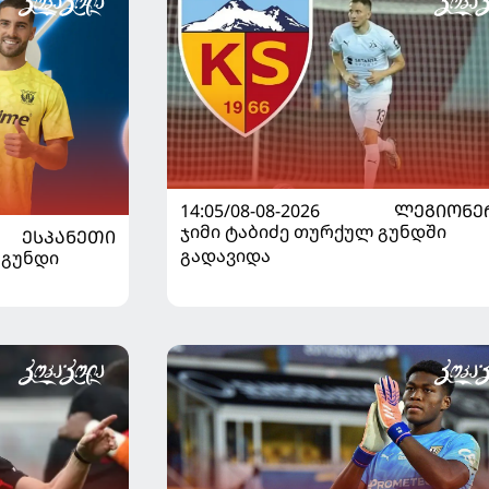
14:05/08-08-2026
ᲚᲔᲒᲘᲝᲜᲔ
ჯიმი ტაბიძე თურქულ გუნდში
ᲔᲡᲞᲐᲜᲔᲗᲘ
გადავიდა
 გუნდი