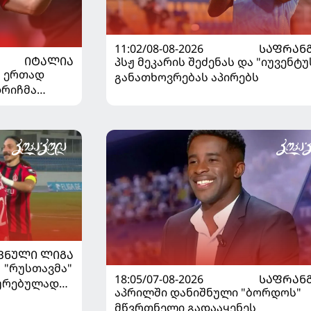
11:02/08-08-2026
ᲡᲐᲤᲠᲐᲜ
ᲘᲢᲐᲚᲘᲐ
პსჟ მეკარის შეძენას და "იუვენტუ
" ერთად
განათხოვრებას აპირებს
დრიჩმა
იაზე
ᲕᲜᲣᲚᲘ ᲚᲘᲒᲐ
| "რუსთავმა"
18:05/07-08-2026
ᲡᲐᲤᲠᲐᲜ
ხურებულად
აპრილში დანიშნული "ბორდოს"
გაიღვიძა...
მწვრთნელი გადააყენეს