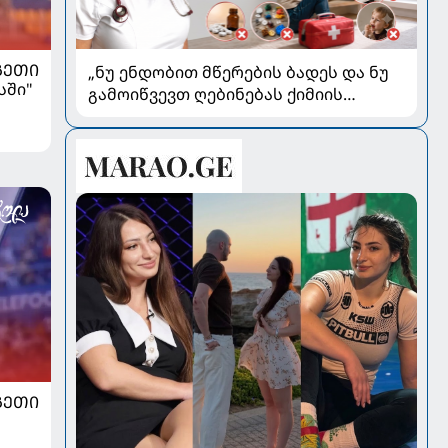
ᲒᲔᲗᲘ
„ნუ ენდობით მწერების ბადეს და ნუ
სში"
გამოიწვევთ ღებინებას ქიმიის
გადაყლაპვისას“ - როგორ ვიხსნათ
ბავშვი კრიტიკულ სიტუაციაში,
პედიატრ სალომე ახვლედიანის
რჩევები
ᲒᲔᲗᲘ