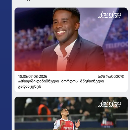
18:05/07-08-2026
ᲡᲐᲤᲠᲐᲜᲒᲔᲗᲘ
აპრილში დანიშნული "ბორდოს" მწვრთნელი
გადააყენეს