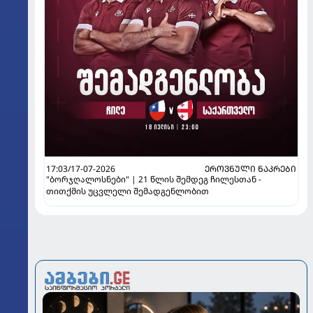
17:03/17-07-2026
ᲔᲠᲝᲕᲜᲣᲚᲘ ᲜᲐᲙᲠᲔᲑᲘ
"ბორჯღალოსნები" | 21 წლის შემდეგ ჩილესთან -
თითქმის უცვლელი შემადგენლობით