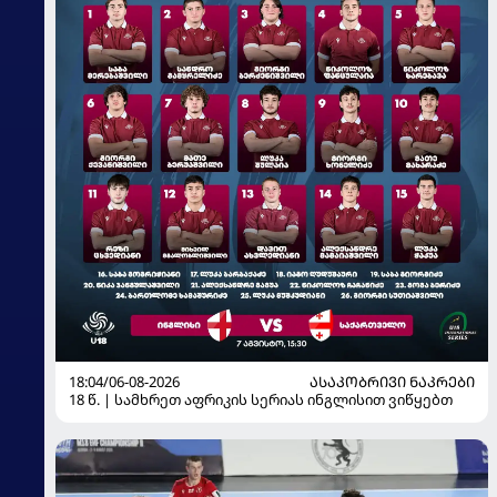
18:04/06-08-2026
ᲐᲡᲐᲙᲝᲑᲠᲘᲕᲘ ᲜᲐᲙᲠᲔᲑᲘ
18 წ. | სამხრეთ აფრიკის სერიას ინგლისით ვიწყებთ