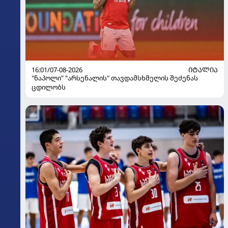
16:01/07-08-2026
ᲘᲢᲐᲚᲘᲐ
"ნაპოლი" "არსენალის" თავდამსხმელის შეძენას
ცდილობს