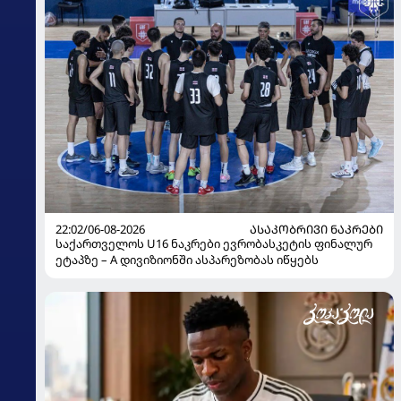
22:02/06-08-2026
ᲐᲡᲐᲙᲝᲑᲠᲘᲕᲘ ᲜᲐᲙᲠᲔᲑᲘ
საქართველოს U16 ნაკრები ევრობასკეტის ფინალურ
ეტაპზე – A დივიზიონში ასპარეზობას იწყებს