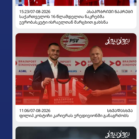
15:23/07-08-2026
ᲐᲡᲐᲙᲝᲑᲠᲘᲕᲘ ᲜᲐᲙᲠᲔᲑᲘ
საქართველოს 16-წლამდელთა ნაკრებმა
ევრობასკეტი ისრაელთან მარცხით გახსნა
11:06/07-08-2026
ᲡᲮᲕᲐᲓᲐᲡᲮᲕᲐ
ფილიპ კოსტიჩი კარიერას ერედივიონში განაგრძობს