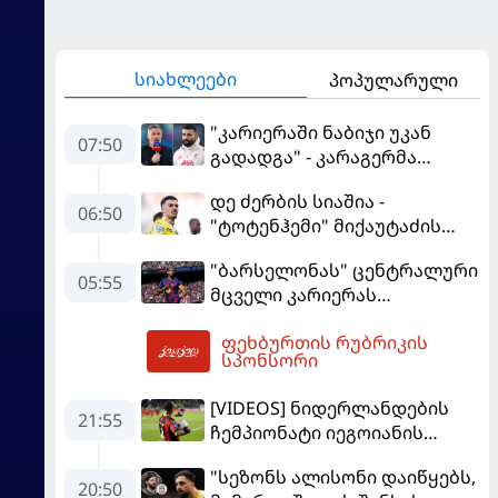
სიახლეები
პოპულარული
"კარიერაში ნაბიჯი უკან
07:50
გადადგა" - კარაგერმა
სალაჰს არჩევანი დაუწუნა
დე ძერბის სიაშია -
06:50
"ტოტენჰემი" მიქაუტაძის
შეძენას განიხილავს
"ბარსელონას" ცენტრალური
05:55
მცველი კარიერას
"ლივერპულში"
ფეხბურთის რუბრიკის
გააგრძელებს
08:22
სპონსორი
[VIDEOS] ნიდერლანდების
21:55
ჩემპიონატი იეგოიანის
გოლით გაიხსნა - ის მატჩის
"სეზონს ალისონი დაიწყებს,
MVP გახდა
20:50