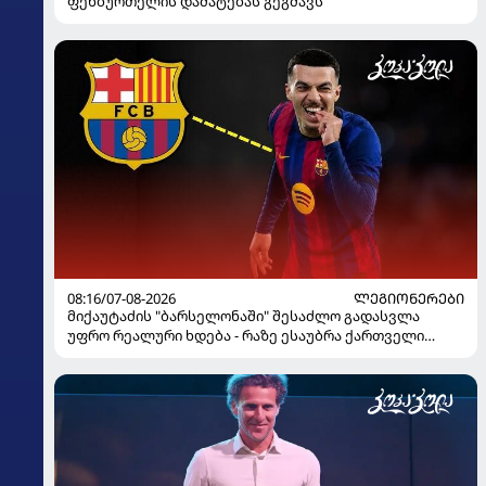
ფეხბურთელის დამატებას გეგმავს
08:16/07-08-2026
ᲚᲔᲒᲘᲝᲜᲔᲠᲔᲑᲘ
მიქაუტაძის "ბარსელონაში" შესაძლო გადასვლა
უფრო რეალური ხდება - რაზე ესაუბრა ქართველი
კატალონიელთა მთავარ მწვრთნელს