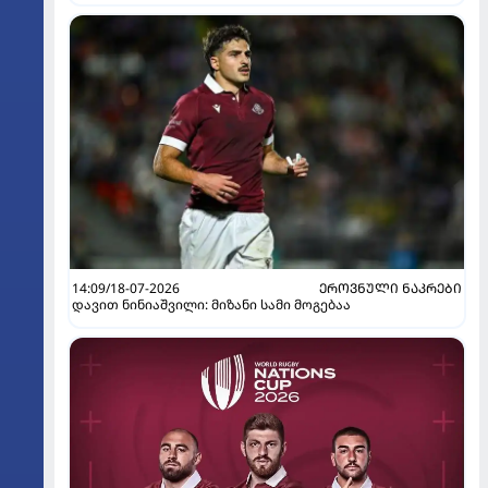
14:09/18-07-2026
ᲔᲠᲝᲕᲜᲣᲚᲘ ᲜᲐᲙᲠᲔᲑᲘ
დავით ნინიაშვილი: მიზანი სამი მოგებაა