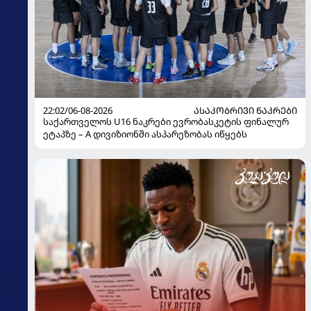
22:02/06-08-2026
ᲐᲡᲐᲙᲝᲑᲠᲘᲕᲘ ᲜᲐᲙᲠᲔᲑᲘ
საქართველოს U16 ნაკრები ევრობასკეტის ფინალურ
ეტაპზე – A დივიზიონში ასპარეზობას იწყებს