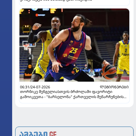
06:31/24-07-2026
ᲚᲔᲒᲘᲝᲜᲔᲠᲔᲑᲘ
თორნიკე შენგელიასთვის ბრძოლაში ფავორიტი
გამოიკვეთა - "ბარსელონა" ქართველის შენარჩუნების
იმედს არ კარგავს