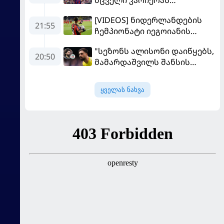
"ლივერპულში"
[VIDEOS] ნიდერლანდების
გააგრძელებს
21:55
ჩემპიონატი იეგოიანის
გოლით გაიხსნა - ის მატჩის
"სეზონს ალისონი დაიწყებს,
MVP გახდა
20:50
მამარდაშვილს შანსის
გამოსაყენებლად
მოთმინება სჭირდება,
ყველას ნახვა
რომელსაც 100%-ით
მიიღებს" - განაცხადა
"ლივერპულის" ყოფილმა
მეკარემ