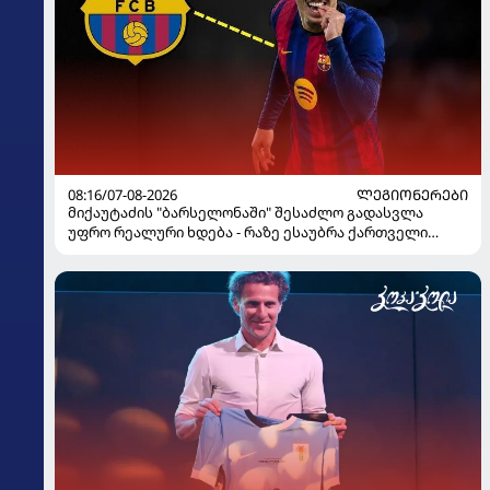
08:16/07-08-2026
ᲚᲔᲒᲘᲝᲜᲔᲠᲔᲑᲘ
მიქაუტაძის "ბარსელონაში" შესაძლო გადასვლა
უფრო რეალური ხდება - რაზე ესაუბრა ქართველი
კატალონიელთა მთავარ მწვრთნელს