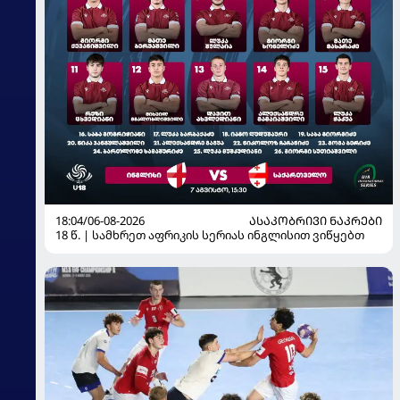
18:04/06-08-2026
ᲐᲡᲐᲙᲝᲑᲠᲘᲕᲘ ᲜᲐᲙᲠᲔᲑᲘ
18 წ. | სამხრეთ აფრიკის სერიას ინგლისით ვიწყებთ