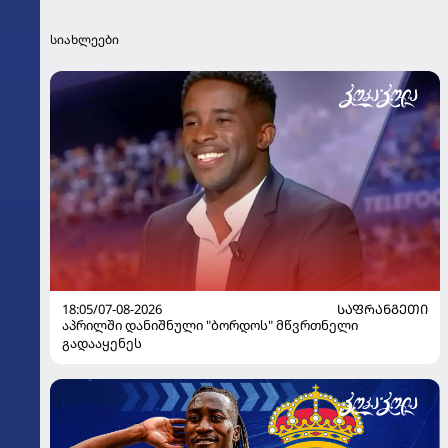
სიახლეები
18:05/07-08-2026
ᲡᲐᲤᲠᲐᲜᲒᲔᲗᲘ
აპრილში დანიშნული "ბორდოს" მწვრთნელი
გადააყენეს