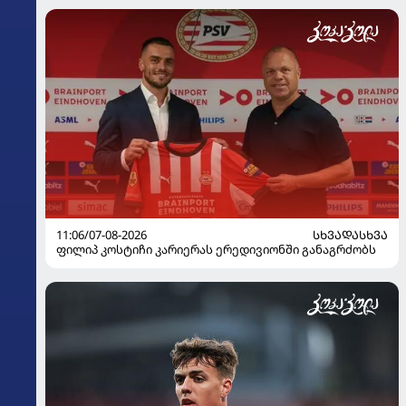
11:06/07-08-2026
ᲡᲮᲕᲐᲓᲐᲡᲮᲕᲐ
ფილიპ კოსტიჩი კარიერას ერედივიონში განაგრძობს