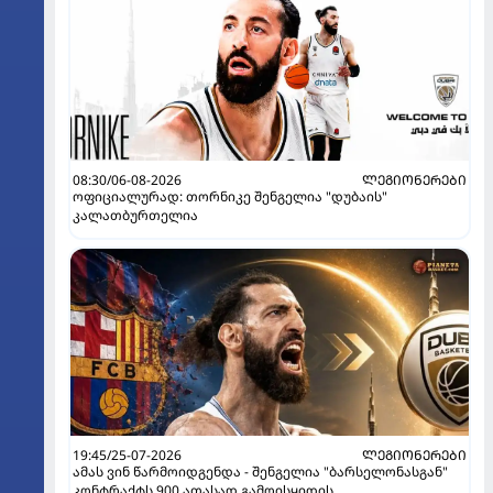
08:30/06-08-2026
ᲚᲔᲒᲘᲝᲜᲔᲠᲔᲑᲘ
ოფიციალურად: თორნიკე შენგელია "დუბაის"
კალათბურთელია
19:45/25-07-2026
ᲚᲔᲒᲘᲝᲜᲔᲠᲔᲑᲘ
ამას ვინ წარმოიდგენდა - შენგელია "ბარსელონასგან"
კონტრაქტს 900 ათასად გამოისყიდის