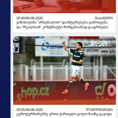
20:30/06-08-2026
ᲔᲡᲞᲐᲜᲔᲗᲘ
ვინისიუსმა "არსენალით" დაინტერესება გამოიყენა
და "რეალთან" კონტრაქტი მომგებიანად გააგრძელა
20:05/06-08-2026
ᲚᲔᲒᲘᲝᲜᲔᲠᲔᲑᲘ
ევროტურნირებზე ერთი ქართული გოლი მაინც გავიდა