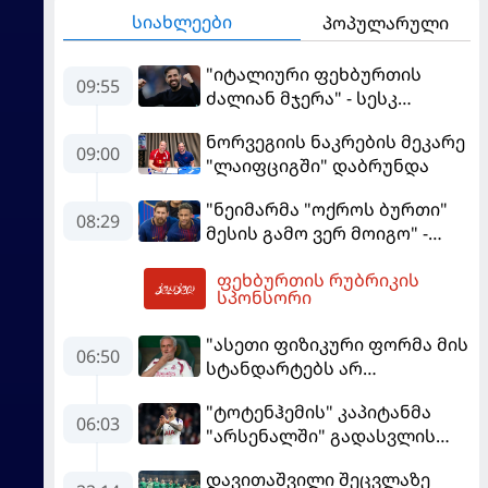
სიახლეები
პოპულარული
"იტალიური ფეხბურთის
09:55
ძალიან მჯერა" - სესკ
ფაბრეგასი
ნორვეგიის ნაკრების მეკარე
09:00
"ლაიფციგში" დაბრუნდა
"ნეიმარმა "ოქროს ბურთი"
08:29
მესის გამო ვერ მოიგო" -
ბრაზილიელის ყოფილი
ფეხბურთის რუბრიკის
აგენტი
10:04
სპონსორი
"ასეთი ფიზიკური ფორმა მის
06:50
სტანდარტებს არ
შეეფერება" - მოურინიომ
"ტოტენჰემის" კაპიტანმა
"რეალის" ახალწვეული
06:03
"არსენალში" გადასვლის
გააკრიტიკა
სურვილი გამოთქვა
დავითაშვილი შეცვლაზე