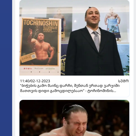
11:40/02-12-2023
ᲡᲣᲛᲝ
"ბი­ჭე­ბის გამო მა­ინც დარ­ჩი, შენ­თან ერ­თად ვარ­ჯი­ში
მათ­თვის დიდი გა­მოც­დი­ლე­ბა­აო" - ტოჩინოშინის
ინტერვიუ კვირის პალიტრასთან