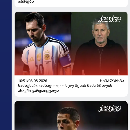
აპირებს
10:51/08-08-2026
ᲡᲮᲕᲐᲓᲐᲡᲮᲕᲐ
სამწუხარო ამბავი - ლიონელ მესის მამა 68 წლის
ასაკში გარდაიცვალა