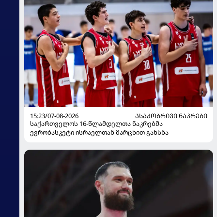
15:23/07-08-2026
ᲐᲡᲐᲙᲝᲑᲠᲘᲕᲘ ᲜᲐᲙᲠᲔᲑᲘ
საქართველოს 16-წლამდელთა ნაკრებმა
ევრობასკეტი ისრაელთან მარცხით გახსნა