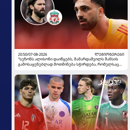
20:50/07-08-2026
ᲚᲔᲒᲘᲝᲜᲔᲠᲔᲑᲘ
"სეზონს ალისონი დაიწყებს, მამარდაშვილს შანსის
გამოსაყენებლად მოთმინება სჭირდება, რომელსაც
100%-ით მიიღებს" - განაცხადა "ლივერპულის"
ყოფილმა მეკარემ