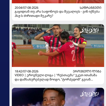
20:04/07-08-2026
ᲡᲐᲤᲠᲐᲜᲒᲔᲗᲘ
გაყიდიან თუ არა საფონოვს და შევალიეს - ვინ იქნება
პსჟ-ს ძირითადი მეკარე?
18:42/07-08-2026
ᲔᲠᲝᲕᲜᲣᲚᲘ ᲚᲘᲒᲐ
VIDEO | ეროვნული ლიგა | "რუსთავმა" უკეთ ითამაშა
და დამსახურებულად მოიგო, "ტორპედომ" გვიან
გაიღვიძა...