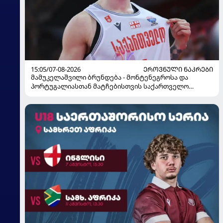
15:05/07-08-2026
ᲔᲠᲝᲕᲜᲣᲚᲘ ᲜᲐᲙᲠᲔᲑᲘ
მამუკელაშვილი ბრუნდება - მონტენეგროსა და
პორტუგალიასთან მატჩებისთვის საქართველო
მზადებას 15 კალათბურთელით იწყებს