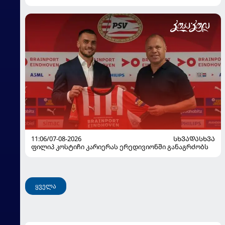
11:06/07-08-2026
ᲡᲮᲕᲐᲓᲐᲡᲮᲕᲐ
ფილიპ კოსტიჩი კარიერას ერედივიონში განაგრძობს
ყველა