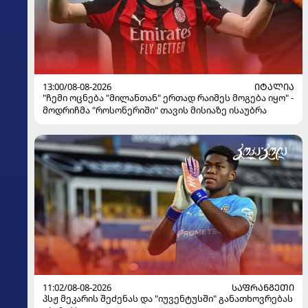
13:00/08-08-2026
ᲘᲢᲐᲚᲘᲐ
"ჩემი ოცნება "მილანთან" ერთად რაიმეს მოგება იყო" -
მოდრიჩმა "როსონერიში" თავის მისიაზე ისაუბრა
11:02/08-08-2026
ᲡᲐᲤᲠᲐᲜᲒᲔᲗᲘ
პსჟ მეკარის შეძენას და "იუვენტუსში" განათხოვრებას