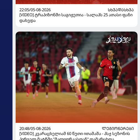
22:05/05-08-2026
ᲡᲮᲕᲐᲓᲐᲡᲮᲕᲐ
[VIDEO] ტრაპიზონში საგიჟეთია - სალაჰს 25 ათასი ფანი
დახვდა
20:48/05-08-2026
ᲚᲔᲒᲘᲝᲜᲔᲠᲔᲑᲘ
[VIDEO] კვარაცხელიამ 60 წუთი ითამაშა - პსჟ სეზონის
პირველ მატჩში "მალიორკასთან" დამარცხდა