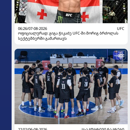
06:26/07-08-2026
UFC
ოფიციალურად: გიგა ჭიკაძე UFC-ში მორიგ ბრძოლას
სექტემბერში გამართავს
22:02/06-08-2026
ᲐᲡᲐᲙᲝᲑᲠᲘᲕᲘ ᲜᲐᲙᲠᲔᲑᲘ