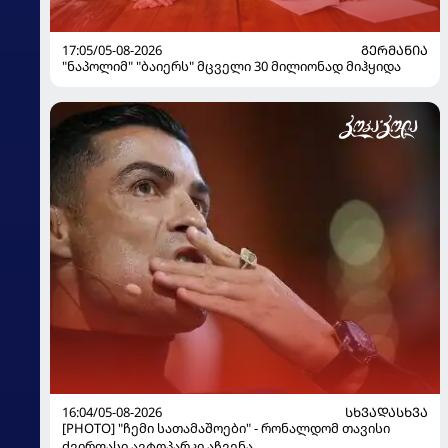
17:05/05-08-2026
ᲒᲔᲠᲛᲐᲜᲘᲐ
"ნაპოლიმ" "ბაიერს" მცველი 30 მილიონად მიჰყიდა
16:04/05-08-2026
ᲡᲮᲕᲐᲓᲐᲡᲮᲕᲐ
[PHOTO] "ჩემი სათამაშოები" - რონალდომ თავისი
ძვირფასი ავტოპარკი აჩვენა