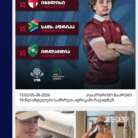
15:02/05-08-2026
ᲐᲡᲐᲙᲝᲑᲠᲘᲕᲘ ᲜᲐᲙᲠᲔᲑᲘ
18-წლამდელები სამხრეთ აფრიკაში ჩავიდნენ