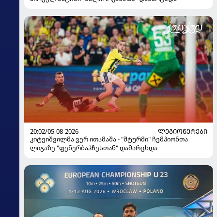
20:02/05-08-2026
ᲚᲔᲒᲘᲝᲜᲔᲠᲔᲑᲘ
კიტეიშვილმა ვერ ითამაშა - "შტურმი" ჩემპიონთა
ლიგაზე "ფენერბაჰჩესთან" დამარცხდა