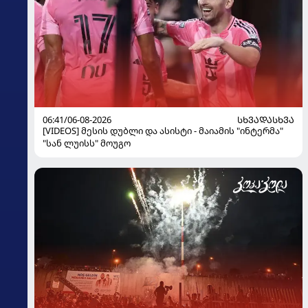
06:41/06-08-2026
ᲡᲮᲕᲐᲓᲐᲡᲮᲕᲐ
[VIDEOS] მესის დუბლი და ასისტი - მაიამის "ინტერმა"
"სან ლუისს" მოუგო