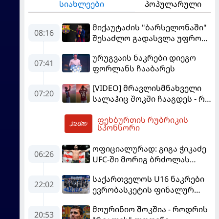
სიახლეები
პოპულარული
მიქაუტაძის "ბარსელონაში"
08:16
შესაძლო გადასვლა უფრო
რეალური ხდება - რაზე
ურუგვაის ნაკრები დიეგო
ესაუბრა ქართველი
07:41
ფორლანს ჩააბარეს
კატალონიელთა მთავარ
მწვრთნელს
[VIDEO] მრავლისმნახველი
07:20
სალაჰიც შოკში ჩააგდეს - რა
ხდებოდა ტრაბზონში
ფეხბურთის რუბრიკის
ეგვიპტელი ფეხბურთელის
08:37
სპონსორი
წარდგენისას
ოფიციალურად: გიგა ჭიკაძე
06:26
UFC-ში მორიგ ბრძოლას
სექტემბერში გამართავს
საქართველოს U16 ნაკრები
22:02
ევრობასკეტის ფინალურ
ეტაპზე – A დივიზიონში
მოურინიო შოკშია - როდრის
ასპარეზობას იწყებს
20:53