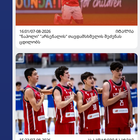
16:01/07-08-2026
ᲘᲢᲐᲚᲘᲐ
"ნაპოლი" "არსენალის" თავდამსხმელის შეძენას
ცდილობს
15:23/07-08-2026
ᲐᲡᲐᲙᲝᲑᲠᲘᲕᲘ ᲜᲐᲙᲠᲔᲑᲘ