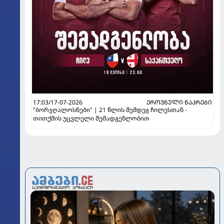
17:03/17-07-2026
ᲔᲠᲝᲕᲜᲣᲚᲘ ᲜᲐᲙᲠᲔᲑᲘ
"ბორჯღალოსნები" | 21 წლის შემდეგ ჩილესთან -
თითქმის უცვლელი შემადგენლობით