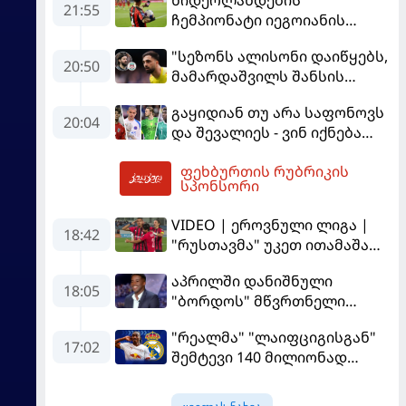
21:55
ჩემპიონატი იეგოიანის
გოლით გაიხსნა - ის მატჩის
"სეზონს ალისონი დაიწყებს,
MVP გახდა
20:50
მამარდაშვილს შანსის
გამოსაყენებლად
გაყიდიან თუ არა საფონოვს
მოთმინება სჭირდება,
20:04
და შევალიეს - ვინ იქნება
რომელსაც 100%-ით
პსჟ-ს ძირითადი მეკარე?
მიიღებს" - განაცხადა
ფეხბურთის რუბრიკის
"ლივერპულის" ყოფილმა
22:42
სპონსორი
მეკარემ
VIDEO | ეროვნული ლიგა |
18:42
"რუსთავმა" უკეთ ითამაშა
და დამსახურებულად
აპრილში დანიშნული
მოიგო, "ტორპედომ" გვიან
18:05
"ბორდოს" მწვრთნელი
გაიღვიძა...
გადააყენეს
"რეალმა" "ლაიფციგისგან"
17:02
შემტევი 140 მილიონად
შეიძინა