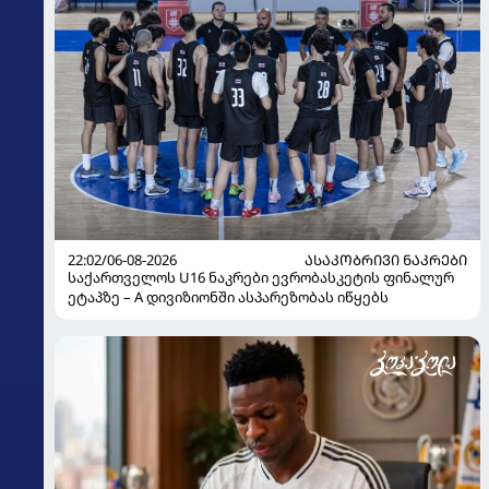
22:02/06-08-2026
ᲐᲡᲐᲙᲝᲑᲠᲘᲕᲘ ᲜᲐᲙᲠᲔᲑᲘ
საქართველოს U16 ნაკრები ევრობასკეტის ფინალურ
ეტაპზე – A დივიზიონში ასპარეზობას იწყებს