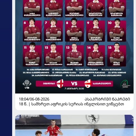
18:04/06-08-2026
ᲐᲡᲐᲙᲝᲑᲠᲘᲕᲘ ᲜᲐᲙᲠᲔᲑᲘ
18 წ. | სამხრეთ აფრიკის სერიას ინგლისით ვიწყებთ