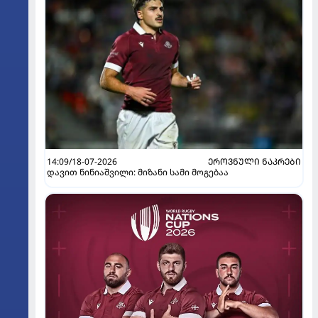
14:09/18-07-2026
ᲔᲠᲝᲕᲜᲣᲚᲘ ᲜᲐᲙᲠᲔᲑᲘ
დავით ნინიაშვილი: მიზანი სამი მოგებაა